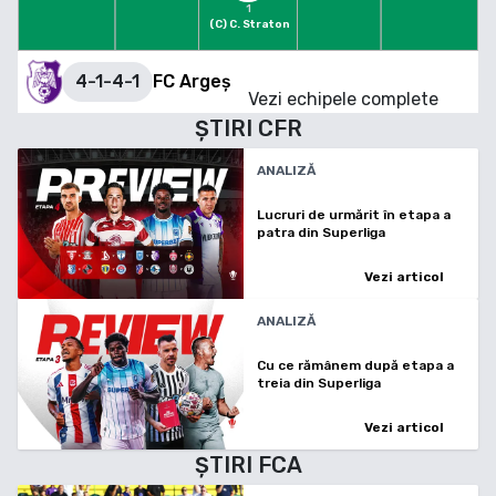
1
(C)
C. Straton
4-1-4-1
FC Argeș
Vezi echipele complete
ȘTIRI
CFR
ANALIZĂ
Lucruri de urmărit în etapa a
patra din Superliga
Vezi articol
ANALIZĂ
Cu ce rămânem după etapa a
treia din Superliga
Vezi articol
ȘTIRI
FCA