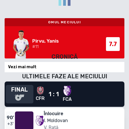
OMUL MECIULUI
Pirvu, Yanis
7.7
#
11
CRONICĂ
Vezi mai mult
ULTIMELE FAZE ALE MECIULUI
FINAL
1
:
1
CFR
FCA
Înlocuire
90
'
I. Moldovan
+3'
V. Rață