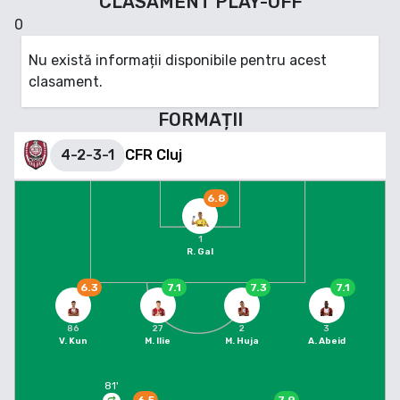
CLASAMENT
PLAY-OFF
0
Nu există informații disponibile pentru acest
clasament.
FORMAȚII
4-2-3-1
CFR Cluj
6.8
1
R. Gal
6.3
7.1
7.3
7.1
86
27
2
3
V. Kun
M. Ilie
M. Huja
A. Abeid
81
'