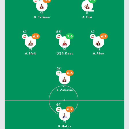
6.5
7.9
16
8
O. Perianu
A. Fică
62
'
83
'
62
'
6.9
7.6
6.7
77
10
11
A. Sfait
(C)
C. Deac
A. Păun
62
'
6.6
90
L. Zahovic
64
'
6.7
17
R. Matos