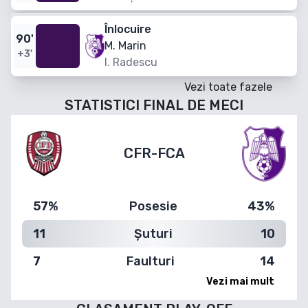
Înlocuire
90
'
M. Marin
+3'
I. Radescu
Vezi toate fazele
STATISTICI FINAL DE MECI
CFR
-
FCA
57%
Posesie
43%
11
Șuturi
10
7
Faulturi
14
Vezi mai mult