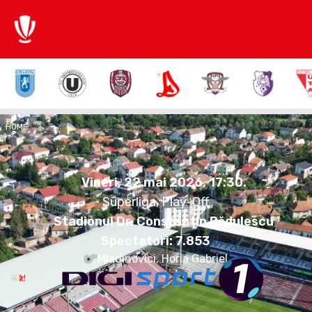
1:1
HOME
CFR
FCA
Vineri, 22 mai 2026.
17:30
Vineri, 22 mai 2026, 17:30
.
Superliga, Play-Off
Stadionul Dr. Constantin Rădulescu
Spectatori:
7.853
Mladinovici, Horia Gabriel