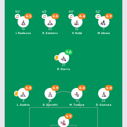
90
'
63
'
90
'
52
'
6.5
6.5
6.4
6.9
16
80
22
7
I. Radescu
X. Emmers
V. Rață
M. Idowu
7.0
27
R. Sierra
5.8
6.9
6.6
6.8
3
15
6
26
L. Sadriu
G. Garutti
M. Tudose
D. Oancea
6.9