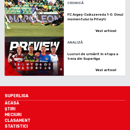
CRONICĂ
FC Argeș-Csikszereda 1-0. Omul
momentului la Pitești
Vezi articol
ANALIZĂ
Lucruri de urmărit în etapa a
treia din Superliga
Vezi articol
SUPERLIGA
ACASĂ
ȘTIRI
MECIURI
CLASAMENT
STATISTICI