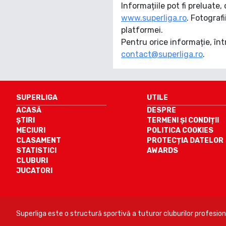
Informațiile pot fi preluate
www.superliga.ro
. Fotografi
platformei.
Pentru orice informație, înt
contact@superliga.ro
.
SUPERLIGA
UTILE
ACASĂ
DESPRE
ȘTIRI
TERMENI ȘI CONDIȚII
MECIURI
POLITICA COOKIES
CLASAMENT
PROTECȚIA DATELOR
STATISTICI
AWARDS
CLUBURI
JUCATORI
Superliga este o structură sportivă a tuturor cluburilor profesio