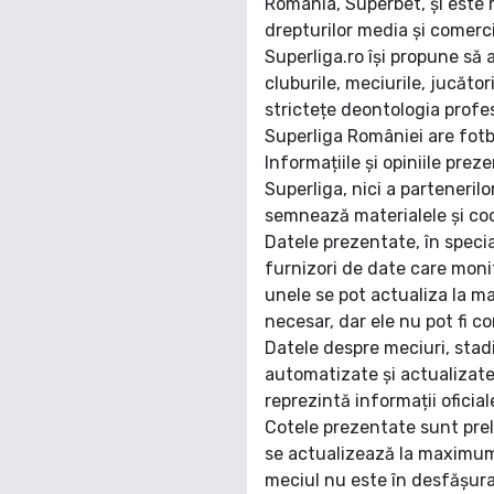
România, Superbet, și este r
drepturilor media și comerc
Superliga.ro își propune să ac
cluburile, meciurile, jucător
strictețe deontologia prof
Superliga României are fotba
Informațiile și opiniile prez
Superliga, nici a partenerilo
semnează materialele și coor
Datele prezentate, în specia
furnizori de date care moni
unele se pot actualiza la 
necesar, dar ele nu pot fi c
Datele despre meciuri, stad
automatizate și actualizate m
reprezintă informații oficiale
Cotele prezentate sunt prel
se actualizează la maximum 
meciul nu este în desfășura