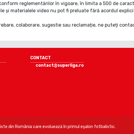
, conform reglementărilor în vigoare, în limita a 500 de caract
ile și materialele video nu pot fi preluate fără acordul explic
rebare, colaborare, sugestie sau reclamație, ne puteți conta
CONTACT
contact@superliga.ro
niste din România care evoluează în primul eşalon fotbalistic.