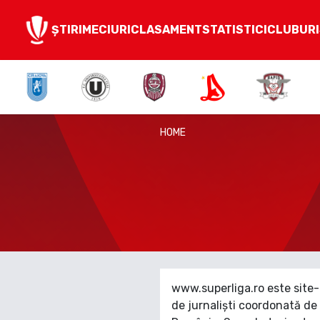
ȘTIRI
MECIURI
CLASAMENT
STATISTICI
CLUBURI
HOME
www.superliga.ro este site-u
de jurnaliști coordonată de