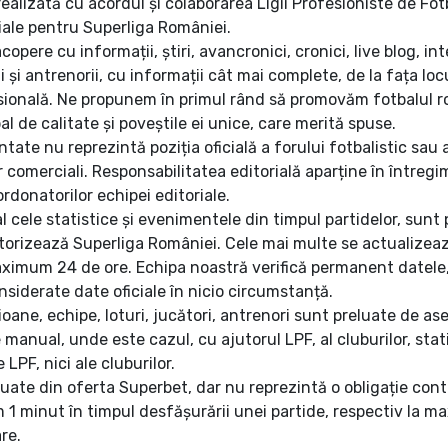
ealizată cu acordul și colaborarea Ligii Profesioniste de Fot
iale pentru Superliga României.
opere cu informații, știri, avancronici, cronici, live blog, inte
ii și antrenorii, cu informații cât mai complete, de la fața lo
esională. Ne propunem în primul rând să promovăm fotbalul 
l de calitate și poveștile ei unice, care merită spuse.
entate nu reprezintă poziția oficială a forului fotbalistic sau a
r comerciali. Responsabilitatea editorială aparține în întregim
donatorilor echipei editoriale.
l cele statistice și evenimentele din timpul partidelor, sunt
torizează Superliga României. Cele mai multe se actualizea
maximum 24 de ore. Echipa noastră verifică permanent datel
onsiderate date oficiale în nicio circumstanță.
ioane, echipe, loturi, jucători, antrenori sunt preluate de a
anual, unde este cazul, cu ajutorul LPF, al cluburilor, statist
 LPF, nici ale cluburilor.
uate din oferta Superbet, dar nu reprezintă o obligație con
1 minut în timpul desfășurării unei partide, respectiv la 
re.