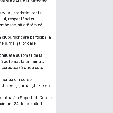
bal și a eAD, deținătoarea
rviuri, statistici toate
cului, respectând cu
românesc, să arătăm că
 cluburilor care participă la
e jurnaliștilor care
 preluate automat de la
ză automat la un minut,
e, corectează unde este
semenea din surse
icieni și jurnaliști. Ele nu
tractuală a Superbet. Cotele
maximum 24 de ore când