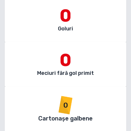
0
Goluri
0
Meciuri fără gol primit
0
Cartonașe galbene