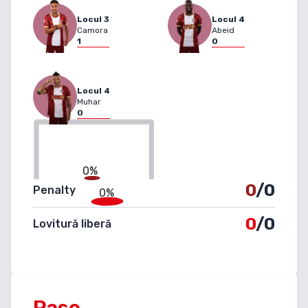
Locul
3
Locul
4
Camora
Abeid
1
0
Locul
4
Muhar
0
0%
0
/0
Penalty
0%
0
/0
Lovitură liberă
Pase