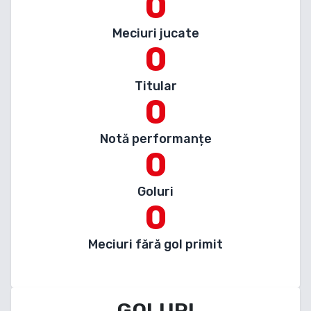
0
Meciuri jucate
0
Titular
0
Notă performanțe
0
Goluri
0
Meciuri fără gol primit
GOLURI