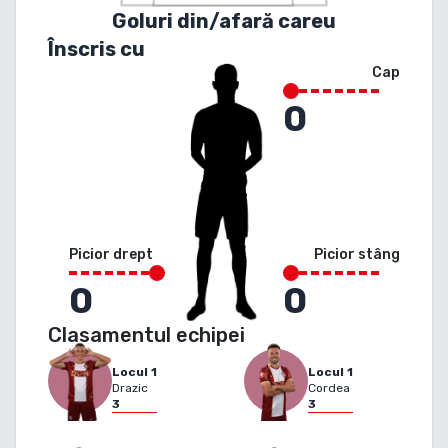
Goluri din/afară careu
Înscris cu
Cap
0
Picior drept
Picior stâng
0
0
Clasamentul echipei
Locul
1
Locul
1
Drazic
Cordea
3
3