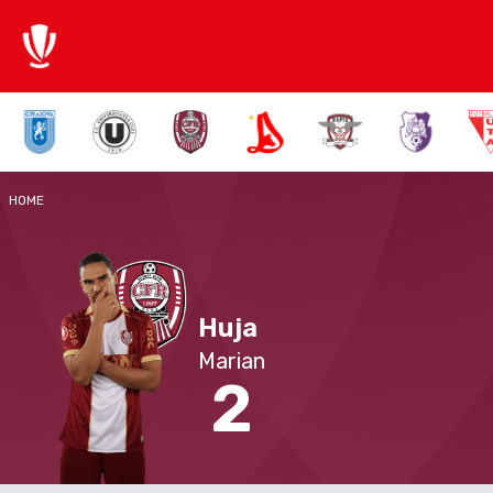
HOME
Huja
Marian
2