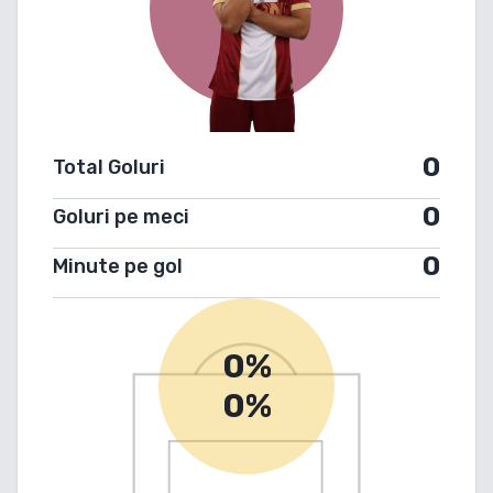
0
Total Goluri
0
Goluri pe meci
0
Minute pe gol
0%
0%