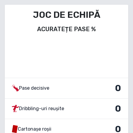
JOC DE ECHIPĂ
ACURATEȚE PASE
%
0
Pase decisive
0
Dribbling-uri reușite
0
Cartonașe roșii