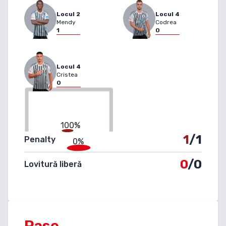
Locul
2
Locul
4
Mendy
Codrea
1
0
Locul
4
Cristea
0
100%
1
/1
Penalty
0%
0
/0
Lovitură liberă
Pase