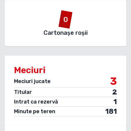
0
Cartonașe roșii
Meciuri
3
Meciuri jucate
2
Titular
1
Intrat ca rezervă
181
Minute pe teren