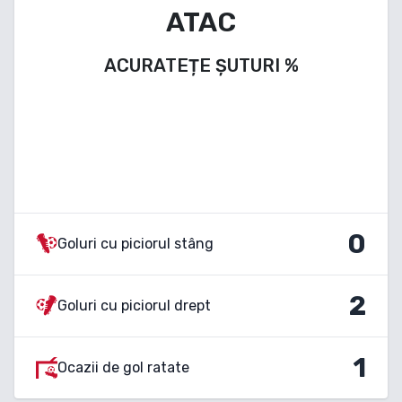
ATAC
ACURATEȚE ȘUTURI
%
0
Goluri cu piciorul stâng
2
Goluri cu piciorul drept
1
Ocazii de gol ratate