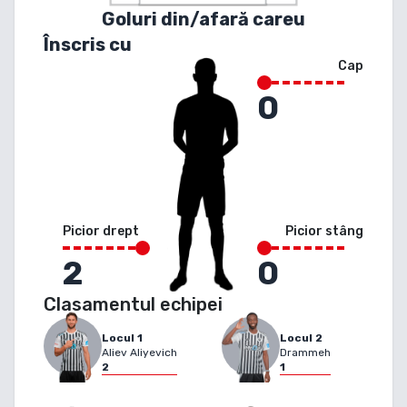
Goluri din/afară careu
Înscris cu
Cap
0
Picior drept
Picior stâng
2
0
Clasamentul echipei
Locul
1
Locul
2
Aliev Aliyevich
Drammeh
2
1