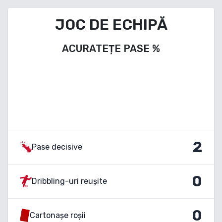
JOC DE ECHIPĂ
ACURATEȚE PASE
%
2
Pase decisive
0
Dribbling-uri reușite
0
Cartonașe roșii