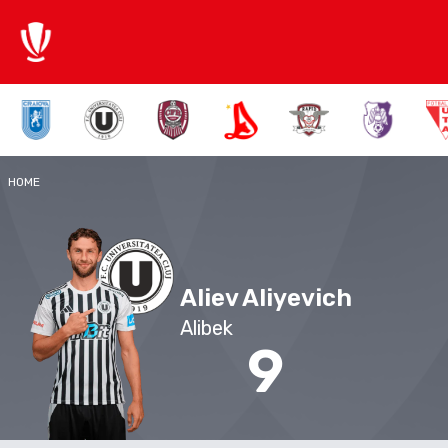
HOME
Aliev Aliyevich
Alibek
9