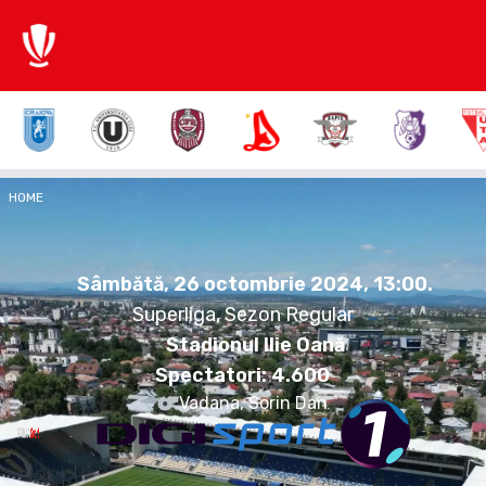
3:1
HOME
FCP
IASI
Sâmbătă, 26 octombrie 2024.
13:00
Sâmbătă, 26 octombrie 2024, 13:00
.
Superliga, Sezon Regular
Stadionul Ilie Oană
Spectatori:
4.600
Vadana, Sorin Dan