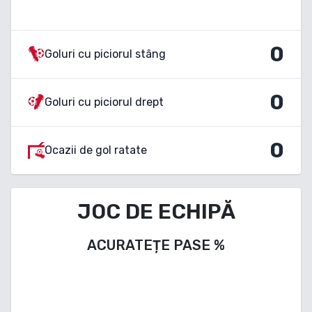
0
Goluri cu piciorul stâng
0
Goluri cu piciorul drept
0
Ocazii de gol ratate
JOC DE ECHIPĂ
ACURATEȚE PASE
%