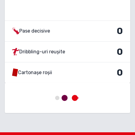
0
Pase decisive
0
Dribbling-uri reușite
0
Cartonașe roșii