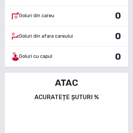
0
Goluri din careu
0
Goluri din afara careului
0
Goluri cu capul
ATAC
ACURATEȚE ȘUTURI
%