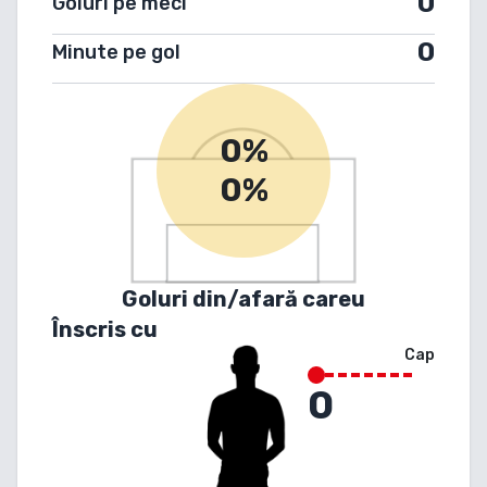
0
Goluri pe meci
0
Minute pe gol
0%
0%
Goluri din/afară careu
Înscris cu
Cap
0