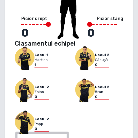
Picior drept
Picior stâng
0
0
Clasamentul echipei
Locul
1
Locul
2
Martins
Căpușă
1
0
Locul
2
Locul
2
Zaian
Bran
0
0
Locul
2
Papp
0