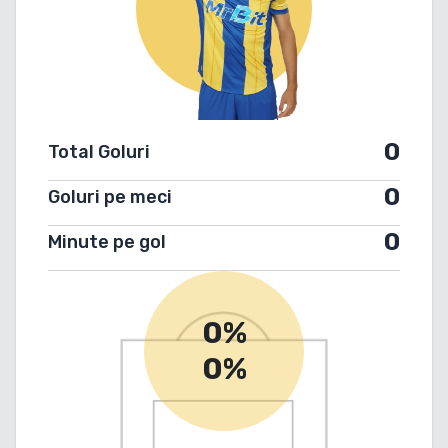
0
Total Goluri
0
Goluri pe meci
0
Minute pe gol
0%
0%