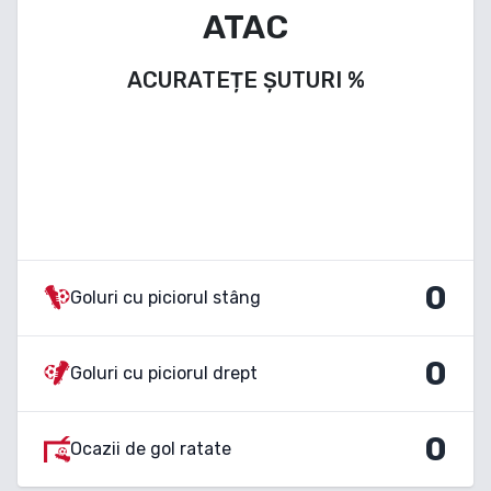
ATAC
ACURATEȚE ȘUTURI
%
0
Goluri cu piciorul stâng
0
Goluri cu piciorul drept
0
Ocazii de gol ratate