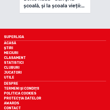
școală, și la școala vieții:
„M-a ajutat că am plecat
de acasă la 11 ani”
SUPERLIGA
ACASĂ
ȘTIRI
MECIURI
CLASAMENT
STATISTICI
CLUBURI
JUCATORI
UTILE
DESPRE
TERMENI ȘI CONDIȚII
POLITICA COOKIES
PROTECȚIA DATELOR
AWARDS
CONTACT