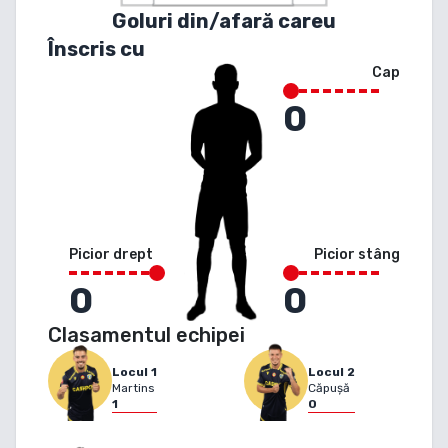
Goluri din/afară careu
Înscris cu
Cap
0
Picior drept
Picior stâng
0
0
Clasamentul echipei
Locul
1
Locul
2
Martins
Căpușă
1
0