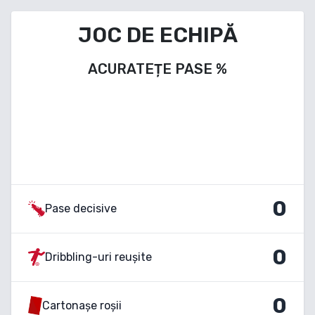
JOC DE ECHIPĂ
ACURATEȚE PASE
%
0
Pase decisive
0
Dribbling-uri reușite
0
Cartonașe roșii