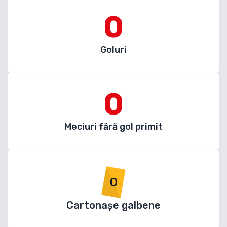
0
Goluri
0
Meciuri fără gol primit
0
Cartonașe galbene