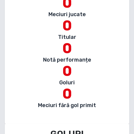
0
Meciuri jucate
0
Titular
0
Notă performanțe
0
Goluri
0
Meciuri fără gol primit
GOLURI