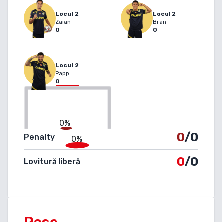
Locul
2
Locul
2
Zaian
Bran
0
0
Locul
2
Papp
0
0%
0
/0
Penalty
0%
0
/0
Lovitură liberă
Pase