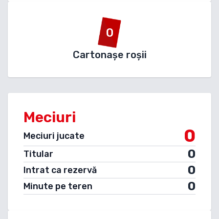
0
Cartonașe roșii
Meciuri
0
Meciuri jucate
0
Titular
0
Intrat ca rezervă
0
Minute pe teren