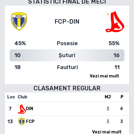
STATISTICI FINAL DE MECI
FCP
-
DIN
45%
Posesie
55%
10
Șuturi
16
18
Faulturi
11
Vezi mai mult
CLASAMENT
REGULAR
Loc
Club
MJ
P
7
3
4
DIN
13
3
FCP
3
Vezi mai mult