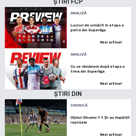
ȘTIRI
FCP
ANALIZĂ
Lucruri de urmărit în etapa a
patra din Superliga
Vezi articol
ANALIZĂ
Cu ce rămânem după etapa a
treia din Superliga
Vezi articol
ȘTIRI
DIN
CRONICĂ
Oțelul-Dinamo 1-1. Și-au împărțit
reprizele
Vezi articol