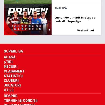
ANALIZĂ
Lucruri de urmărit în etapa a
treia din Superliga
Vezi articol
SUPERLIGA
ACASĂ
ȘTIRI
MECIURI
CLASAMENT
STATISTICI
CLUBURI
JUCATORI
UTILE
DESPRE
TERMENI ȘI CONDIȚII