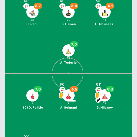
45
'
45
'
60
'
6.7
6.4
6.1
22
20
11
D. Radu
S. Hanca
H. Moussaki
7.0
19
A. Tudorie
90
'
81
'
7.0
6.5
8.3
7
9
17
(C)
D. Politic
A. Selmani
G. Milanov
65
'