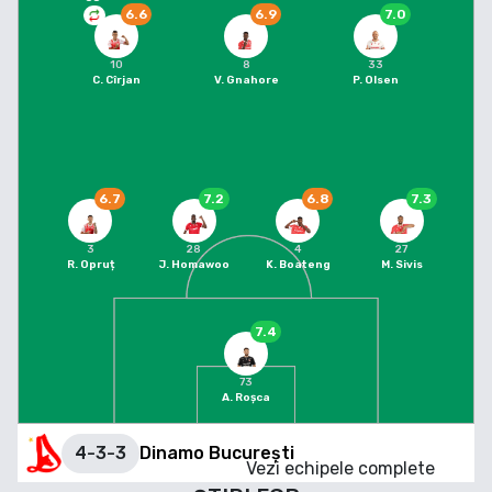
6.6
6.9
7.0
10
8
33
C. Cîrjan
V. Gnahore
P. Olsen
6.7
7.2
6.8
7.3
3
28
4
27
R. Opruț
J. Homawoo
K. Boateng
M. Sivis
7.4
73
A. Roșca
4-3-3
Dinamo București
Vezi echipele complete