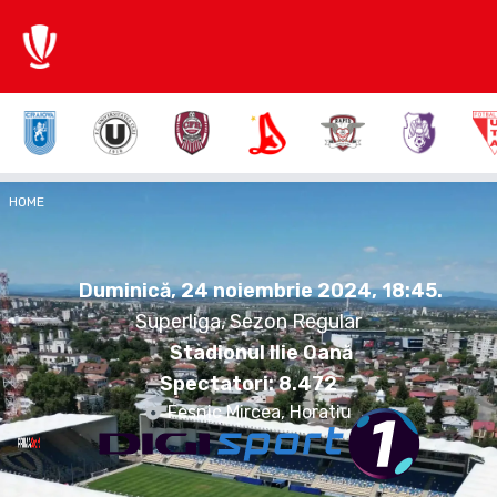
0:1
HOME
FCP
DIN
Duminică, 24 noiembrie 2024.
18:45
Duminică, 24 noiembrie 2024, 18:45
.
Superliga, Sezon Regular
Stadionul Ilie Oană
Spectatori:
8.472
Fesnic Mircea, Horatiu