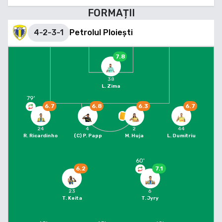
FORMAȚII
4-2-3-1
Petrolul Ploiești
7.8
38
L. Zima
79
'
6.7
6.8
6.3
6.7
24
4
2
44
R. Ricardinho
(C)
P. Papp
M. Huja
L. Dumitriu
60
'
6.2
7.1
23
6
T. Keita
T. Jyry