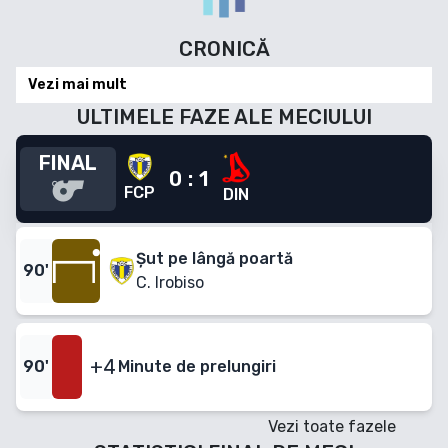
CRONICĂ
Vezi mai mult
ULTIMELE FAZE ALE MECIULUI
FINAL
0
:
1
FCP
DIN
Șut pe lângă poartă
90
'
C. Irobiso
+4
90
'
Minute
de prelungiri
Vezi toate fazele