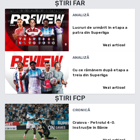
ȘTIRI
FAR
ANALIZĂ
Lucruri de urmărit în etapa a
patra din Superliga
Vezi articol
ANALIZĂ
Cu ce rămânem după etapa a
treia din Superliga
Vezi articol
ȘTIRI
FCP
CRONICĂ
Craiova - Petrolul 4-0.
Instrucție în Bănie
Vezi articol