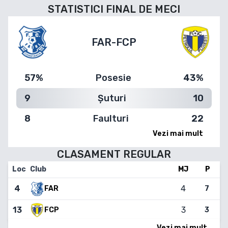
STATISTICI FINAL DE MECI
FAR
-
FCP
57%
Posesie
43%
9
Șuturi
10
8
Faulturi
22
Vezi mai mult
CLASAMENT
REGULAR
Loc
Club
MJ
P
4
4
7
FAR
13
3
FCP
3
Vezi mai mult