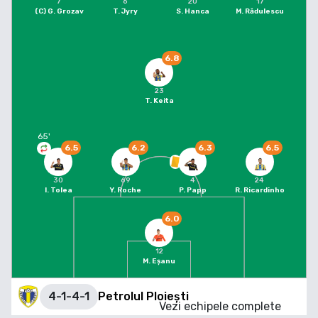
7
6
20
17
(C)
G. Grozav
T. Jyry
S. Hanca
M. Rădulescu
6.8
23
T. Keita
65
'
6.5
6.2
6.3
6.5
30
69
4
24
I. Tolea
Y. Roche
P. Papp
R. Ricardinho
6.0
12
M. Eșanu
4-1-4-1
Petrolul Ploiești
Vezi echipele complete