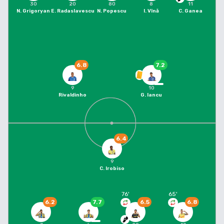
30
20
80
8
11
N. Grigoryan
E. Radaslavescu
N. Popescu
I. Vînă
C. Ganea
6.8
7.2
9
10
Rivaldinho
G. Iancu
6.4
9
C. Irobiso
76
'
65
'
6.2
7.7
6.5
6.8