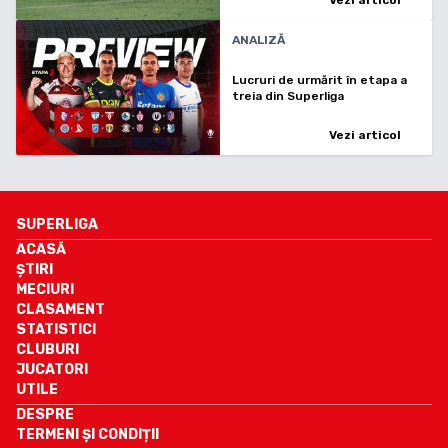
ANALIZĂ
Lucruri de urmărit în etapa a
treia din Superliga
Vezi articol
SUPERLIGA
ACASĂ
ȘTIRI
MECIURI
CLASAMENT
STATISTICI
CLUBURI
JUCATORI
UTILE
DESPRE
TERMENI ȘI CONDIȚII