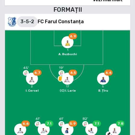
FORMAȚII
3-5-2
FC Farul Constanța
6.9
1
A. Buzbuchi
45
'
19
'
6.7
6.5
6.6
2
17
5
I. Cercel
(C)
I. Larie
B. Țîru
61
'
61
'
82
'
6.6
7.1
5.9
7.1
7.8