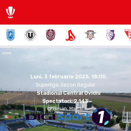
2:1
HOME
FCP
FAR
Luni, 3 februarie 2025.
18:00
Luni, 3 februarie 2025, 18:00
.
Superliga, Sezon Regular
Stadionul Central Ovidiu
Spectatori:
2.143
Birsan, Marcel