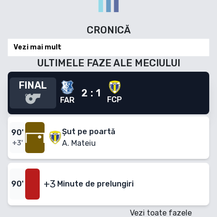
CRONICĂ
Vezi mai mult
ULTIMELE FAZE ALE MECIULUI
FINAL
2
:
1
FCP
FAR
Șut pe poartă
90
'
A. Mateiu
+3'
+3
90
'
Minute
de prelungiri
Vezi toate fazele