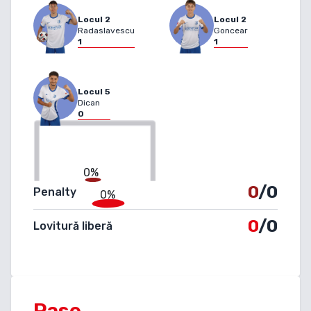
Locul
2
Locul
2
Radaslavescu
Goncear
1
1
Locul
5
Dican
0
0%
0
/0
Penalty
0%
0
/0
Lovitură liberă
Pase