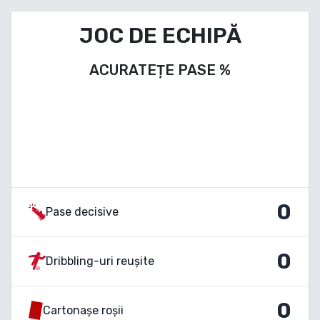
JOC DE ECHIPĂ
ACURATEȚE PASE
%
0
Pase decisive
0
Dribbling-uri reușite
0
Cartonașe roșii