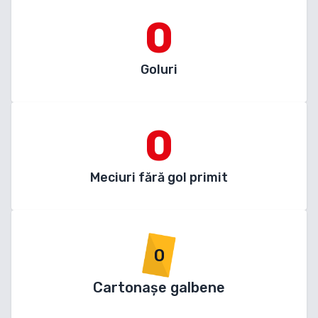
0
Goluri
0
Meciuri fără gol primit
0
Cartonașe galbene