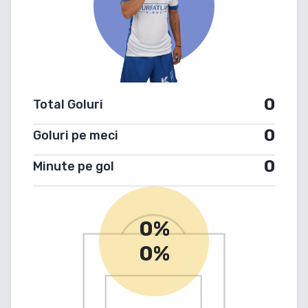
0
Total Goluri
0
Goluri pe meci
0
Minute pe gol
0%
0%