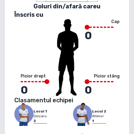
Goluri din/afară careu
Înscris cu
Cap
0
Picior drept
Picior stâng
0
0
Clasamentul echipei
Locul
1
Locul
2
Doicaru
Ahlinvi
2
1