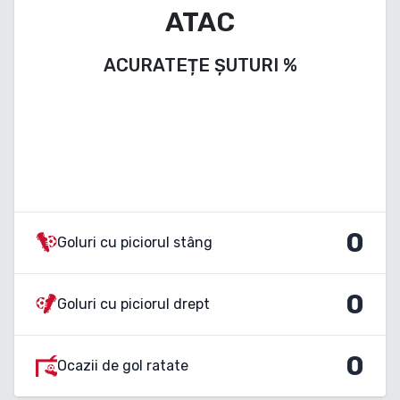
ATAC
ACURATEȚE ȘUTURI
%
0
Goluri cu piciorul stâng
0
Goluri cu piciorul drept
0
Ocazii de gol ratate