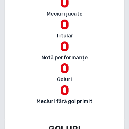
0
Meciuri jucate
0
Titular
0
Notă performanțe
0
Goluri
0
Meciuri fără gol primit
GOLURI