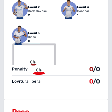
Locul
2
Locul
4
Radaslavescu
Goncear
2
1
Locul
5
Dican
0
0%
0
/0
Penalty
0%
0
/0
Lovitură liberă
Pase