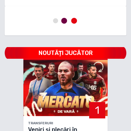
NOUTĂȚI JUCĂTOR
1
TRANSFERURI
Veniri și plecări în