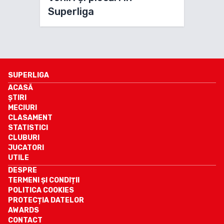
Superliga
SUPERLIGA
ACASĂ
ȘTIRI
MECIURI
CLASAMENT
STATISTICI
CLUBURI
JUCATORI
UTILE
DESPRE
TERMENI ȘI CONDIȚII
POLITICA COOKIES
PROTECȚIA DATELOR
AWARDS
CONTACT