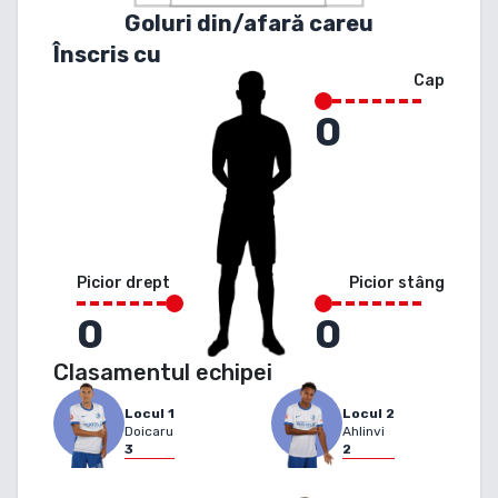
Goluri din/afară careu
Înscris cu
Cap
0
Picior drept
Picior stâng
0
0
Clasamentul echipei
Locul
1
Locul
2
Doicaru
Ahlinvi
3
2