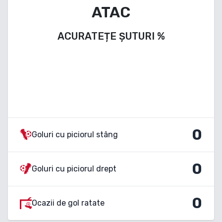
ATAC
ACURATEȚE ȘUTURI
%
0
Goluri cu piciorul stâng
0
Goluri cu piciorul drept
0
Ocazii de gol ratate