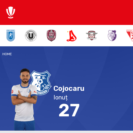
HOME
Cojocaru
Ionuț
27