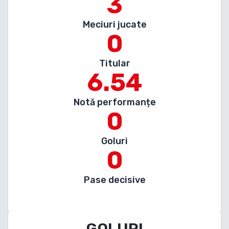
3
Meciuri jucate
0
Titular
6.54
Notă performanțe
0
Goluri
0
Pase decisive
GOLURI