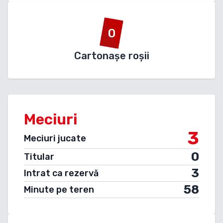
0
Cartonașe roșii
Meciuri
3
Meciuri jucate
0
Titular
3
Intrat ca rezervă
58
Minute pe teren