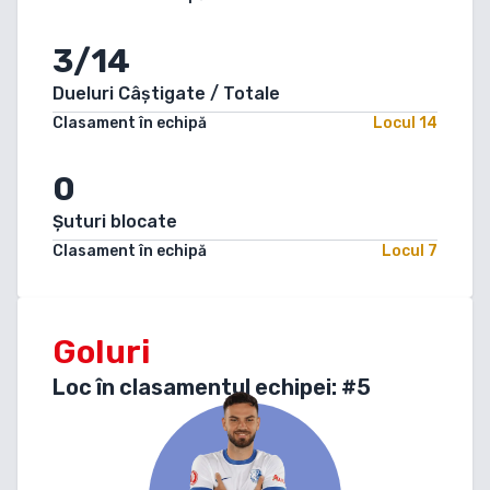
3/14
Dueluri Câștigate / Totale
Clasament în echipă
Locul
14
0
Șuturi blocate
Clasament în echipă
Locul
7
Goluri
Loc în clasamentul echipei: #
5