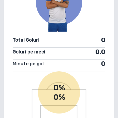
0
Total Goluri
0.0
Goluri pe meci
0
Minute pe gol
0%
0%