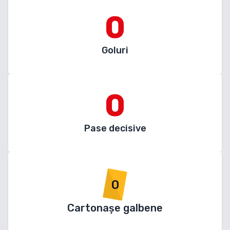
0
Goluri
0
Pase decisive
0
Cartonașe galbene