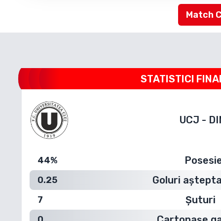
Match 
STATISTICI FINA
UCJ
-
DI
Posesi
44%
Goluri aștepta
0.25
Șuturi
7
Cartonașe g
0