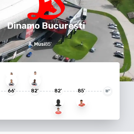
Dinamo București
A. Musi
85
'
66
'
82
'
82
'
85
'