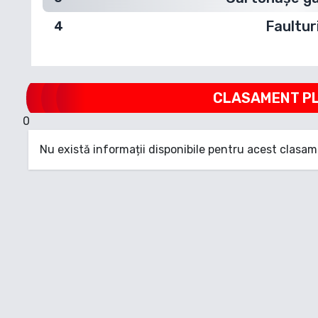
Faultur
4
CLASAMENT
P
0
Nu există informații disponibile pentru acest clasam