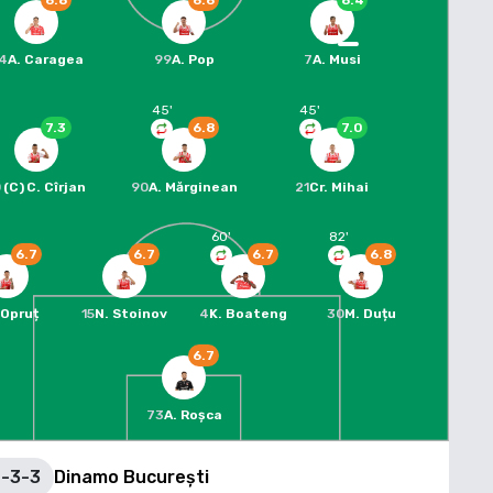
6.8
6.6
8.4
4
A. Caragea
99
A. Pop
7
A. Musi
45
'
45
'
7.3
6.8
7.0
0
(C)
C. Cîrjan
90
A. Mărginean
21
Cr. Mihai
60
'
82
'
6.7
6.7
6.7
6.8
 Opruț
15
N. Stoinov
4
K. Boateng
30
M. Duțu
6.7
73
A. Roșca
-3-3
Dinamo București