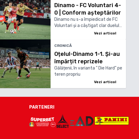
Dinamo - FC Voluntari 4-
0 | Conform așteptărilor
Dinamo nu s-a împiedicat de FC
Voluntari și a câștigat clar duelul
cu nou promovata pe “Arcul de
Vezi articol
Triumf”
CRONICĂ
Oțelul-Dinamo 1-1. Și-au
împărțit reprizele
Gălățenii, în varianta " Die Hard" pe
teren propriu
Vezi articol
PARTENERI