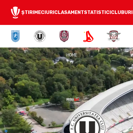
ȘTIRI
MECIURI
CLASAMENT
STATISTICI
CLUBURI
HOME
FC Universitatea Cluj