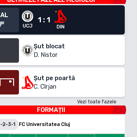
NAL
1
:
1
UCJ
DIN
Șut blocat
D. Nistor
Șut pe poartă
C. Cîrjan
Vezi toate fazele
FORMAȚII
-2-3-1
FC Universitatea Cluj