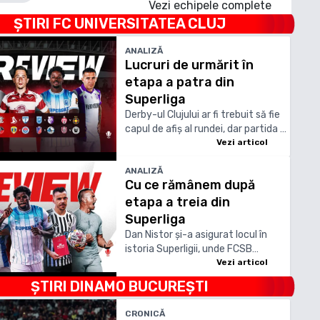
Vezi echipele complete
ȘTIRI
FC UNIVERSITATEA CLUJ
ANALIZĂ
Lucruri de urmărit în
etapa a patra din
Superliga
Derby-ul Clujului ar fi trebuit să fie
capul de afiș al rundei, dar partida a
fost reprogramată în 8 octombrie,
Vezi articol
pentru a-i permite lui CFR să
pregătească dubla cu Tromso, din
ANALIZĂ
Cu ce rămânem după
preliminariile Conference League
etapa a treia din
Superliga
Dan Nistor și-a asigurat locul în
istoria Superligii, unde FCSB
rămâne pe primul loc chiar dacă a
Vezi articol
pierdut primele puncte
ȘTIRI
DINAMO BUCUREȘTI
CRONICĂ