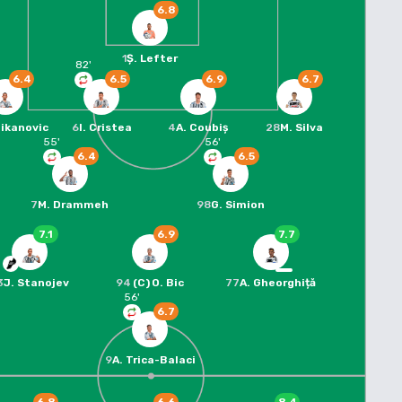
6.8
1
Ș. Lefter
82
'
6.4
6.5
6.9
6.7
Mikanovic
6
I. Cristea
4
A. Coubiș
28
M. Silva
55
'
56
'
6.4
6.5
7
M. Drammeh
98
G. Simion
7.1
6.9
7.7
3
J. Stanojev
94
(C)
O. Bic
77
A. Gheorghiță
56
'
6.7
9
A. Trica-Balaci