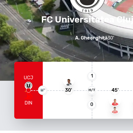
FC Universitatea Clu
A. Gheorghiță
30
'
1
UCJ
30
'
45
'
H/T
DIN
0