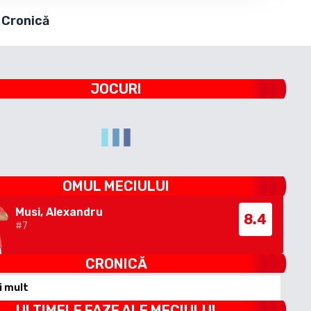
Cronică
JOCURI
OMUL MECIULUI
Musi, Alexandru
8.4
#
7
CRONICĂ
i mult
ULTIMELE FAZE ALE MECIULUI