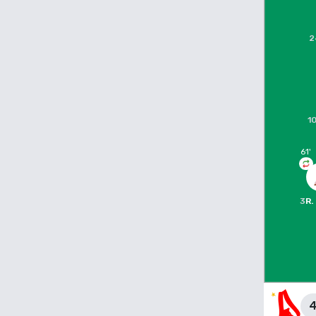
2
1
61
'
3
R.
4