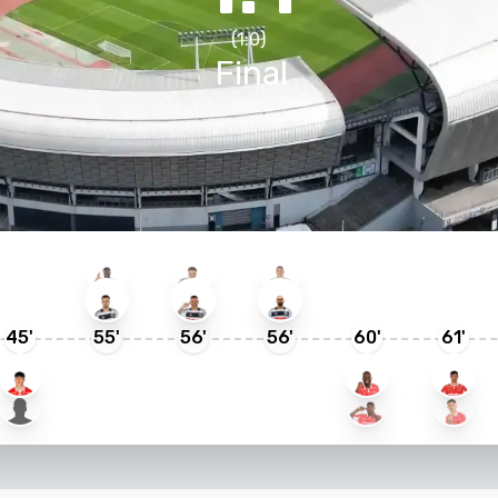
(
1
:
0
)
j
Final
45
'
55
'
56
'
56
'
60
'
61
'