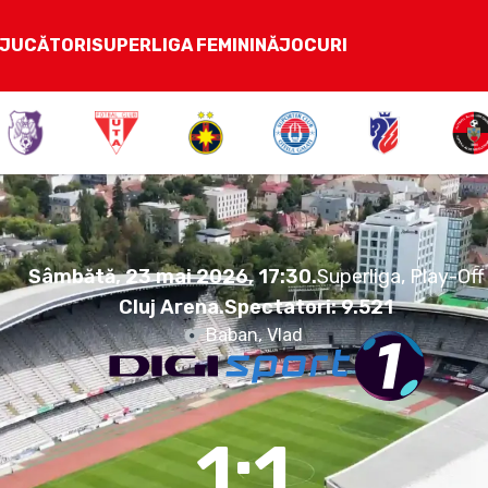
JUCĂTORI
SUPERLIGA FEMININĂ
JOCURI
1:1
Sâmbătă, 23 mai 2026.
17:30
Sâmbătă, 23 mai 2026, 17:30
.
Superliga, Play-Off
Cluj Arena
.
Spectatori:
9.521
Baban, Vlad
1:1