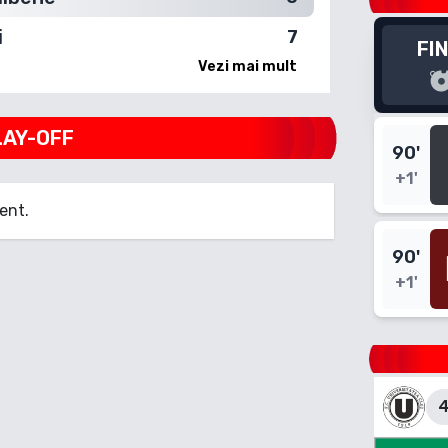
i
7
FI
Vezi mai mult
LAY-OFF
90
'
+1'
ent.
90
'
+1'
4