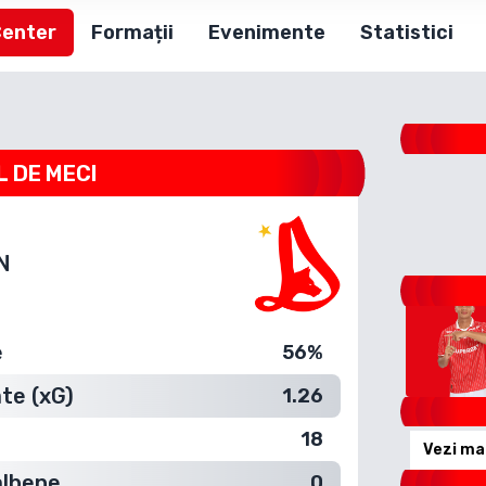
Center
Formații
Evenimente
Statistici
L DE MECI
N
e
56%
te (xG)
1.26
18
Vezi ma
albene
0