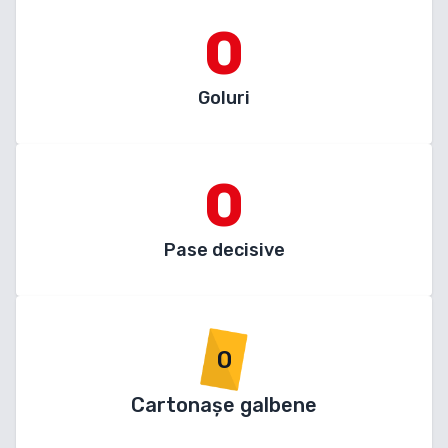
0
Goluri
0
Pase decisive
0
Cartonașe galbene