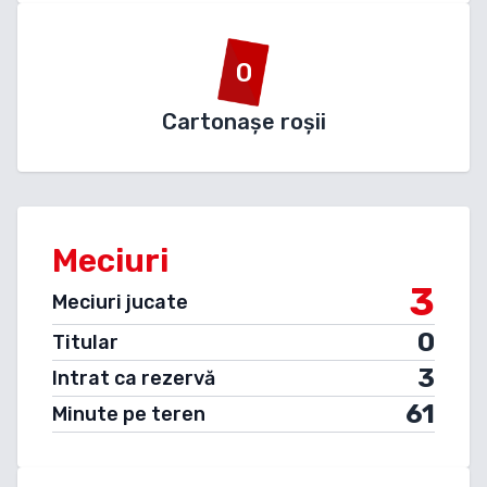
0
Cartonașe roșii
Meciuri
3
Meciuri jucate
0
Titular
3
Intrat ca rezervă
61
Minute pe teren