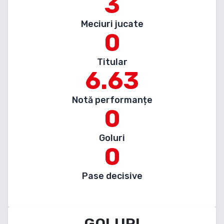
3
Meciuri jucate
0
Titular
6.63
Notă performanțe
0
Goluri
0
Pase decisive
GOLURI