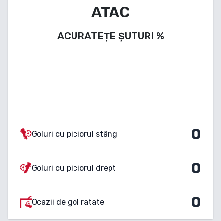
ATAC
ACURATEȚE ȘUTURI
%
0
Goluri cu piciorul stâng
0
Goluri cu piciorul drept
0
Ocazii de gol ratate