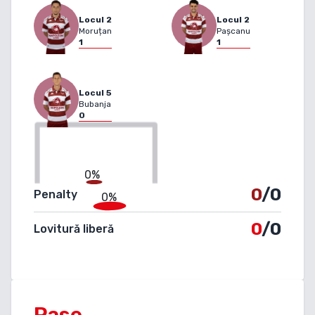
Locul
2
Locul
2
Moruțan
Pașcanu
1
1
Locul
5
Bubanja
0
0%
0
/0
Penalty
0%
0
/0
Lovitură liberă
Pase