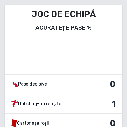
JOC DE ECHIPĂ
ACURATEȚE PASE
%
0
Pase decisive
1
Dribbling-uri reușite
0
Cartonașe roșii