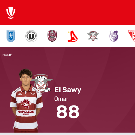
HOME
El Sawy
Omar
88