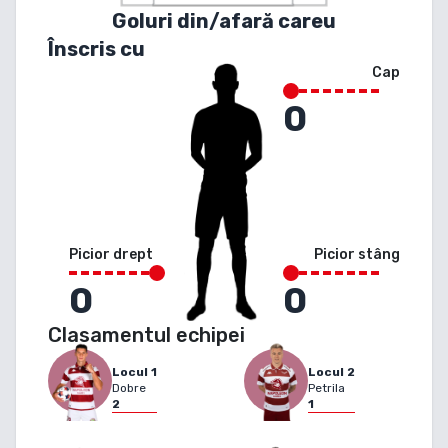
Goluri din/afară careu
Înscris cu
Cap
0
Picior drept
Picior stâng
0
0
Clasamentul echipei
Locul
1
Locul
2
Dobre
Petrila
2
1