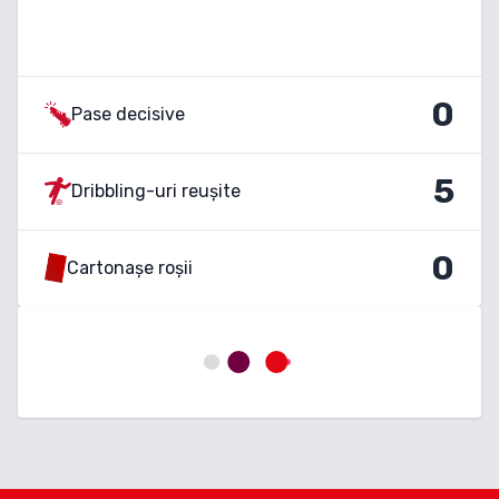
0
Pase decisive
5
Dribbling-uri reușite
0
Cartonașe roșii