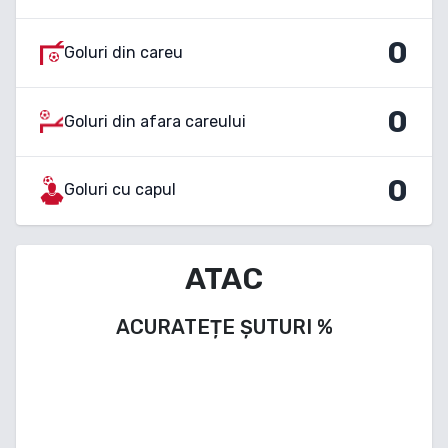
0
Goluri din careu
0
Goluri din afara careului
0
Goluri cu capul
ATAC
ACURATEȚE ȘUTURI
%