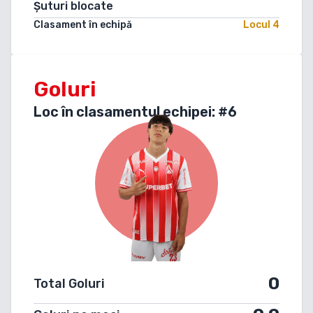
Șuturi blocate
Clasament în echipă
Locul
4
Goluri
Loc în clasamentul echipei: #
6
0
Total Goluri