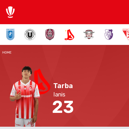
HOME
Tarba
Ianis
23