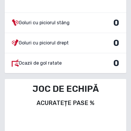
0
Goluri cu piciorul stâng
0
Goluri cu piciorul drept
0
Ocazii de gol ratate
JOC DE ECHIPĂ
ACURATEȚE PASE
%