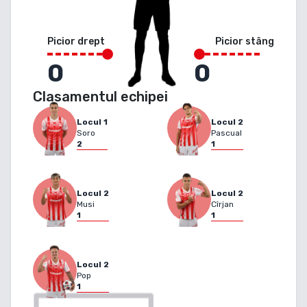
Picior drept
Picior stâng
0
0
Clasamentul echipei
Locul
1
Locul
2
Soro
Pascual
2
1
Locul
2
Locul
2
Musi
Cîrjan
1
1
Locul
2
Pop
1