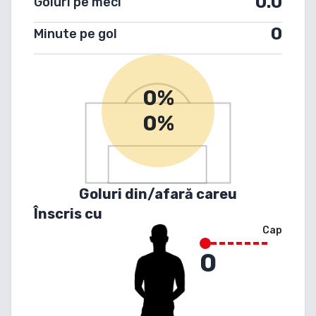
0.0
Goluri pe meci
0
Minute pe gol
0%
0%
Goluri din/afară careu
Înscris cu
Cap
0