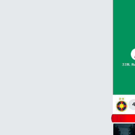
33
R. 
4