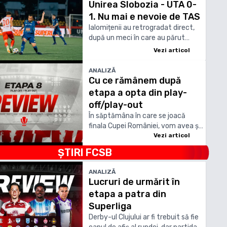
Unirea Slobozia - UTA 0-
1. Nu mai e nevoie de TAS
Ialomițenii au retrogradat direct,
după un meci în care au părut
apăsați de miză
Vezi articol
ANALIZĂ
Cu ce rămânem după
etapa a opta din play-
off/play-out
În săptămâna în care se joacă
finala Cupei României, vom avea și
o ”finală” a campionatului, între
Vezi articol
aceleași echipe. Universitatea
ȘTIRI
FCSB
Craiova și Universitatea Cluj sunt
despărțite de un singur punct,
ANALIZĂ
înaintea duelului direct din Bănie
Lucruri de urmărit în
etapa a patra din
Superliga
Derby-ul Clujului ar fi trebuit să fie