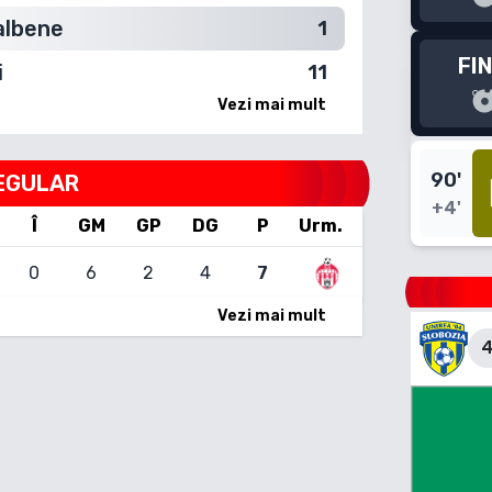
albene
1
FI
i
11
Vezi mai mult
90
'
EGULAR
+4'
Î
GM
GP
DG
P
Urm.
0
6
2
4
7
Vezi mai mult
4