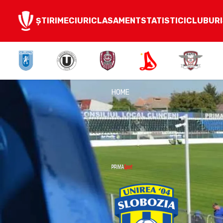
ȘTIRI
MECIURI
CLASAMENT
STATISTICI
CLUBURI
HOME
Unirea Slobozia