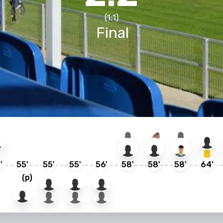
(
1
:
1
)
Final
9
'
55
'
55
'
55
'
56
'
58
'
58
'
58
'
64
'
(p)