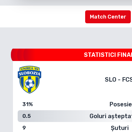
Match Center
STATISTICI FINA
SLO
-
FC
Posesi
31%
Goluri aștepta
0.5
Șuturi
9