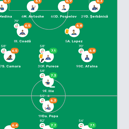
6.7
6.1
6.9
6.3
 Medina
6
M. Antoche
60
D. Pospelov
29
D. Șerbănică
79
'
6.5
6.8
8
I. Coadă
5
A. Lopez
58
'
58
'
70
'
6.5
7.1
6.8
17
S. Camara
30
F. Purece
98
C. Afalna
58
'
7.3
9
F. Ilie
55
'
6.3
19
Da. Popa
82
'
56
'
6.4
7.7
7.1