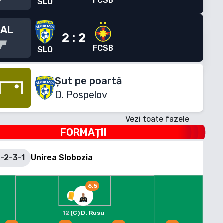
FCSB
SLO
NAL
2
:
2
FCSB
SLO
Șut pe poartă
D. Pospelov
Vezi toate fazele
FORMAȚII
-2-3-1
Unirea Slobozia
6.5
12
(C)
D. Rusu