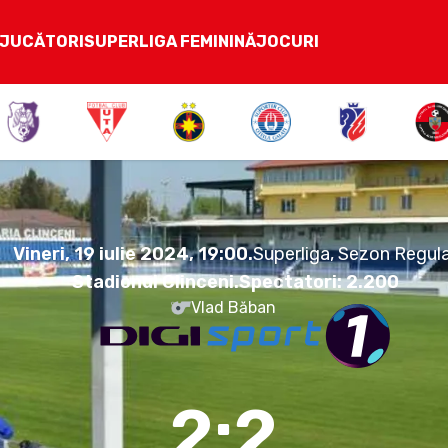
JUCĂTORI
SUPERLIGA FEMININĂ
JOCURI
2:2
Vineri, 19 iulie 2024.
19:00
Vineri, 19 iulie 2024, 19:00
.
Superliga, Sezon Regul
Stadionul Clinceni
.
Spectatori:
2.200
Vlad Băban
2:2