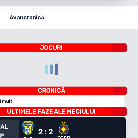
Avancronică
JOCURI
CRONICĂ
i mult
ULTIMELE FAZE ALE MECIULUI
NAL
2
:
2