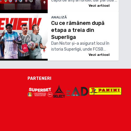
capul de afiș al rundei, dar partida a
fost reprogramată în 8 octombrie,
Vezi articol
pentru a-i permite lui CFR să
pregătească dubla cu Tromso, din
ANALIZĂ
Cu ce rămânem după
preliminariile Conference League
etapa a treia din
Superliga
Dan Nistor și-a asigurat locul în
istoria Superligii, unde FCSB
rămâne pe primul loc chiar dacă a
Vezi articol
pierdut primele puncte
PARTENERI