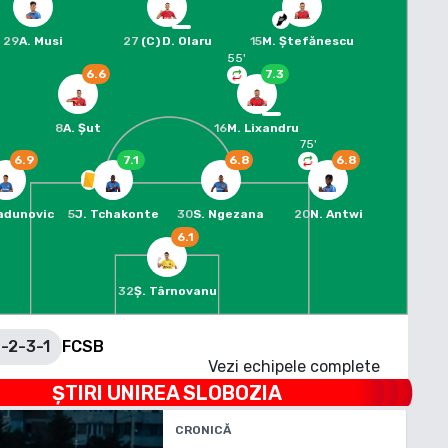
29
A. Musi
27
(C)
D. Olaru
15
M. Ștefănescu
55
'
6.6
7.3
8
A. Șut
16
M. Lixandru
75
'
6.9
7.1
6.8
6.8
Radunovic
5
J. Tchakonte
30
S. Ngezana
20
N. Antwi
6.1
32
Ș. Târnovanu
-2-3-1
FCSB
Vezi echipele complete
ȘTIRI
UNIREA SLOBOZIA
CRONICĂ