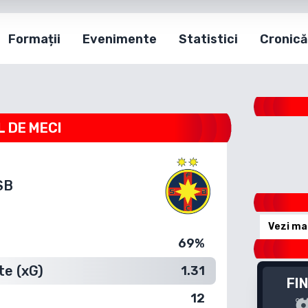
Formații
Evenimente
Statistici
Cronică
L DE MECI
SB
Vezi ma
e
69%
te (xG)
1.31
FI
12