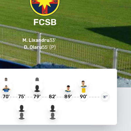
FCSB
M. Lixandru
33
'
D. Olaru
55
'
(P)
70
'
75
'
79
'
82
'
89
'
90
'