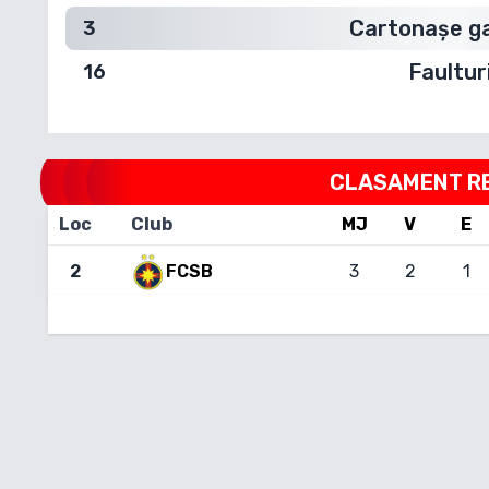
Cartonașe g
3
Faultur
16
CLASAMENT
R
Loc
Club
MJ
V
E
2
3
2
1
FCSB