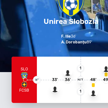
Unirea Slobozia
F. Ilie
36
'
A. Dorobanțu
89
'
1
SLO
33
'
36
'
48
'
4
H/T
FCSB
1