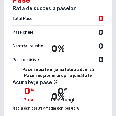
Rata de succes a paselor
0
Total Pase
0
Pase cheie
0
0%
Centrări reușite
0
Pase decisive
Pase reușite in jumătatea adversă
Pase reușite în propria jumătate
Acuratețe pase %
0
0
%
%
0%
Pase
Pase lungi
Media echipei
81
%
Media echipei
43
%