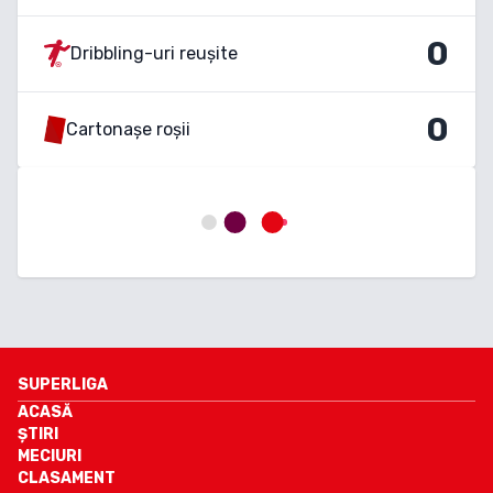
0
Dribbling-uri reușite
0
Cartonașe roșii
SUPERLIGA
ACASĂ
ȘTIRI
MECIURI
CLASAMENT