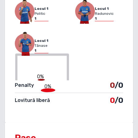
Locul
1
Locul
1
Politic
Radunovic
1
1
Locul
1
Tănase
1
0%
0
/0
Penalty
0%
0
/0
Lovitură liberă
Pase