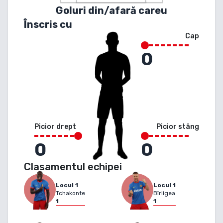
Goluri din/afară careu
Înscris cu
Cap
0
Picior drept
Picior stâng
0
0
Clasamentul echipei
Locul
1
Locul
1
Tchakonte
Bîrligea
1
1