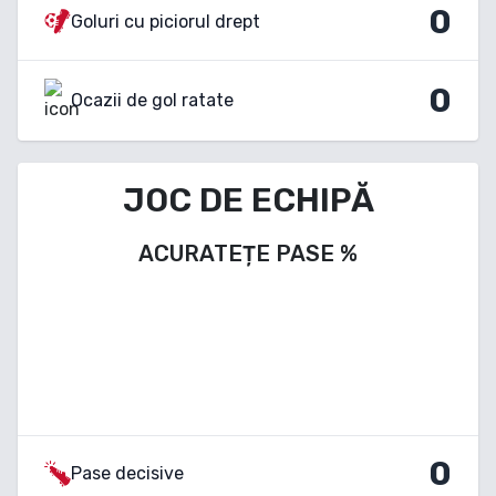
0
Goluri cu piciorul drept
0
Ocazii de gol ratate
JOC DE ECHIPĂ
ACURATEȚE PASE
%
0
Pase decisive