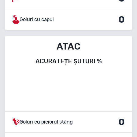
0
Goluri cu capul
ATAC
ACURATEȚE ȘUTURI
%
0
Goluri cu piciorul stâng