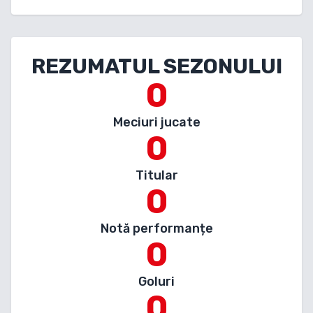
REZUMATUL SEZONULUI
0
Meciuri jucate
0
Titular
0
Notă performanțe
0
Goluri
0