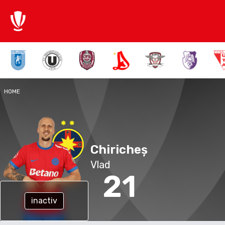
HOME
Chiricheș
Vlad
21
inactiv