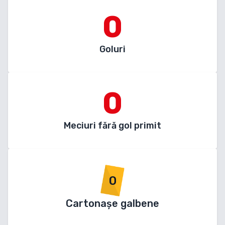
0
Goluri
0
Meciuri fără gol primit
0
Cartonașe galbene