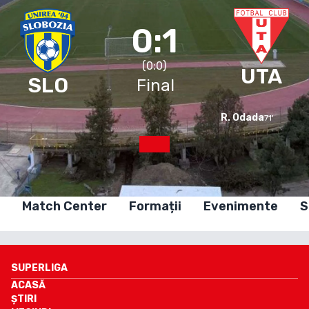
0:1
(
0
:
0
)
UTA
SLO
Final
R. Odada
71
'
Match Center
Formații
Evenimente
S
SUPERLIGA
ACASĂ
ȘTIRI