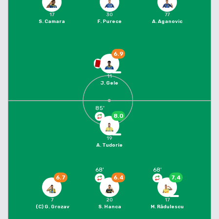
17
30
77
S. Camara
F. Purece
A. Aganovic
6.9
11
J. Gele
85
'
8.0
19
A. Tudorie
68
'
68
'
6.7
6.4
7.4
7
20
17
(C)
G. Grozav
S. Hanca
M. Rădulescu