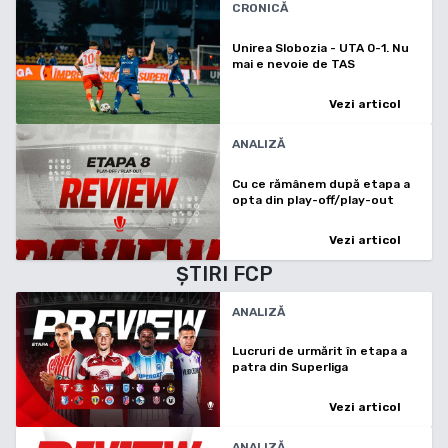
CRONICĂ
Unirea Slobozia - UTA 0-1. Nu
mai e nevoie de TAS
Vezi articol
ANALIZĂ
Cu ce rămânem după etapa a
opta din play-off/play-out
Vezi articol
ȘTIRI
FCP
ANALIZĂ
Lucruri de urmărit în etapa a
patra din Superliga
Vezi articol
ANALIZĂ