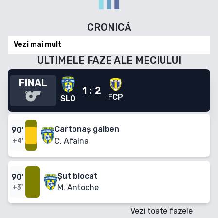
CRONICĂ
Vezi mai mult
ULTIMELE FAZE ALE MECIULUI
FINAL
1
:
2
FCP
SLO
Cartonaș galben
90
'
C. Afalna
+4'
Șut blocat
90
'
M. Antoche
+3'
Vezi toate fazele