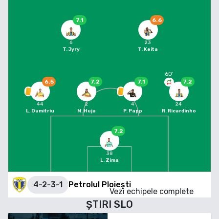
7.1
6.6
6
23
T. Jyry
T. Keita
60
'
6.5
7.2
7.1
7.2
44
2
4
24
L. Dumitriu
M. Huja
P. Papp
R. Ricardinho
7.2
38
L. Zima
4-2-3-1
Petrolul Ploiești
Vezi echipele complete
ȘTIRI
SLO