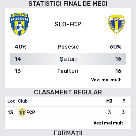
STATISTICI FINAL DE MECI
SLO
-
FCP
40%
Posesie
60%
14
Șuturi
16
13
Faulturi
16
Vezi mai mult
CLASAMENT
REGULAR
Loc
Club
MJ
P
13
3
FCP
3
Vezi mai mult
FORMAȚII