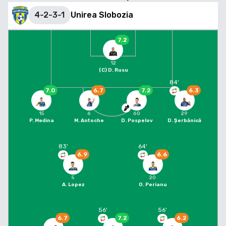
4-2-3-1
Unirea Slobozia
7.2
12
(C)
D. Rusu
84
'
7.0
6.7
7.2
6.3
15
6
60
29
P. Medina
M. Antoche
D. Pospelov
D. Șerbănică
83
'
64
'
6.9
6.6
5
20
A. Lopez
O. Perianu
56
'
56
'
6.7
7.2
6.2