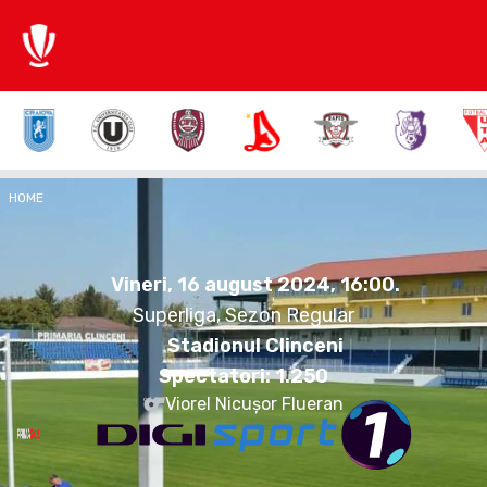
1:2
HOME
FCP
SLO
Vineri, 16 august 2024.
16:00
Vineri, 16 august 2024, 16:00
.
Superliga, Sezon Regular
Stadionul Clinceni
Spectatori:
1.250
Viorel Nicușor Flueran