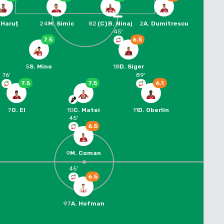
 Haruț
24
M. Simic
82
(C)
B. Ninaj
2
A. Dumitrescu
45
'
7.5
6.5
5
S. Mino
18
D. Siger
76
'
89
'
7.5
7.5
6.1
7
O. El
10
C. Matei
11
D. Oberlin
45
'
6.5
9
M. Coman
45
'
6.5
97
A. Hofman