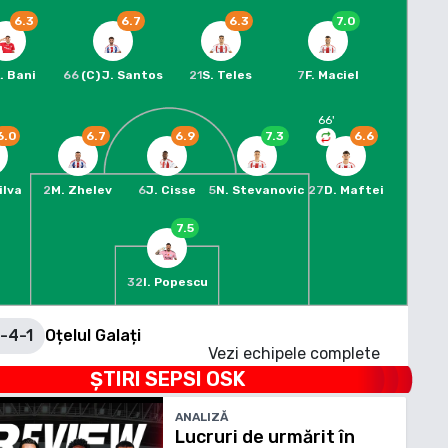
6.3
6.7
6.3
7.0
. Bani
66
(C)
J. Santos
21
S. Teles
7
F. Maciel
66
'
6.0
6.7
6.9
7.3
6.6
ilva
2
M. Zhelev
6
J. Cisse
5
N. Stevanovic
27
D. Maftei
7.5
32
I. Popescu
-4-1
Oțelul Galați
Vezi echipele complete
ȘTIRI
SEPSI OSK
ANALIZĂ
Lucruri de urmărit în