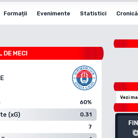
Formații
Evenimente
Statistici
Cronică
L DE MECI
E
Vezi ma
e
60%
te (xG)
0.31
FI
7