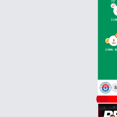
73
'
22
A
28
Mi. S
5