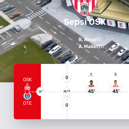
Sepsi OSK
B. Ninaj
55
'
A. Mailat
90
'
0
OSK
45
'
45
'
H/T
OTE
0