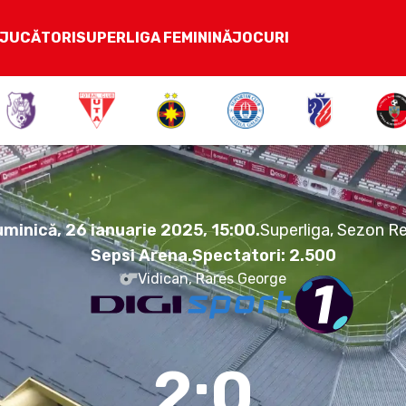
JUCĂTORI
SUPERLIGA FEMININĂ
JOCURI
2:0
Duminică, 26 ianuarie 2025.
15:00
minică, 26 ianuarie 2025, 15:00
.
Superliga, Sezon R
Sepsi Arena
.
Spectatori:
2.500
Vidican, Rares George
2:0