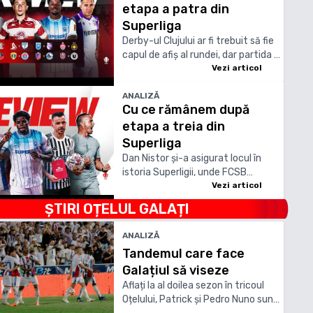
etapa a patra din
Superliga
Derby-ul Clujului ar fi trebuit să fie
capul de afiș al rundei, dar partida a
fost reprogramată în 8 octombrie,
Vezi articol
pentru a-i permite lui CFR să
pregătească dubla cu Tromso, din
ANALIZĂ
Cu ce rămânem după
preliminariile Conference League
etapa a treia din
Superliga
Dan Nistor și-a asigurat locul în
istoria Superligii, unde FCSB
rămâne pe primul loc chiar dacă a
Vezi articol
pierdut primele puncte
ȘTIRI
OȚELUL GALAȚI
ANALIZĂ
Tandemul care face
Galațiul să viseze
Aflați la al doilea sezon în tricoul
Oțelului, Patrick și Pedro Nuno sunt