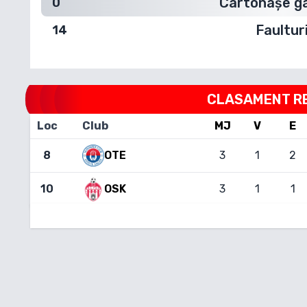
Cartonașe g
0
Faultur
14
CLASAMENT
R
Loc
Club
MJ
V
E
8
OTE
3
1
2
10
3
1
1
OSK