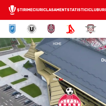
ȘTIRI
MECIURI
CLASAMENT
STATISTICI
CLUBURI
HOME
Sepsi OSK
Du