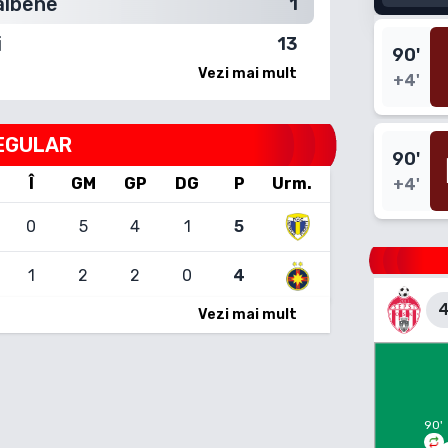
albene
1
i
13
90
'
Vezi mai mult
+4'
EGULAR
90
'
Î
GM
GP
DG
P
Urm.
+4'
0
5
4
1
5
1
2
2
0
4
4
Vezi mai mult
90
'