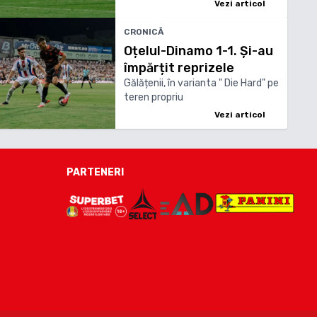
liderii indiscutabili ai echipei în
Vezi articol
startul noii ediții de Superliga
CRONICĂ
Oțelul-Dinamo 1-1. Și-au
împărțit reprizele
Gălățenii, în varianta " Die Hard" pe
teren propriu
Vezi articol
PARTENERI