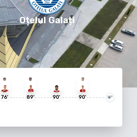
Oțelul Galați
76
'
89
'
90
'
90
'