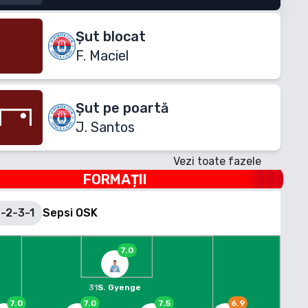
Șut blocat
F. Maciel
Șut pe poartă
J. Santos
Vezi toate fazele
FORMAȚII
-2-3-1
Sepsi OSK
7.0
31
S. Gyenge
7.0
7.0
7.5
6.9