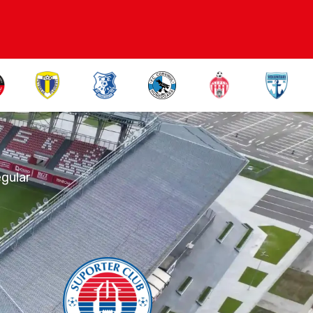
Oțelul Galați
egular