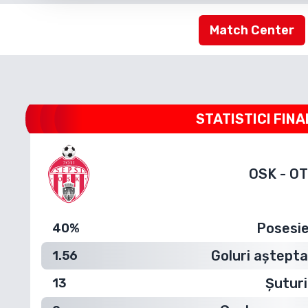
Match Center
STATISTICI FINA
OSK
-
OT
Posesi
40%
Goluri aștepta
1.56
Șuturi
13