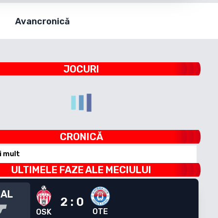
Avancronică
JOCURI
CRONICĂ
i mult
ULTIMELE FAZE ALE MECIULUI
NAL
2
:
0
OTE
OSK