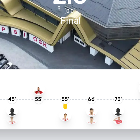
(
0
:
0
)
Final
45
'
55
'
55
'
66
'
73
'