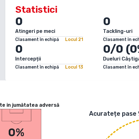
Statistici
0
0
Atingeri pe meci
Tackling-uri
Clasament în echipă
Locul
21
Clasament în ec
0
0/0 (0
Intercepții
Dueluri Câștig
Clasament în echipă
Locul
13
Clasament în ec
te in jumătatea adversă
Acuratețe pase
0%