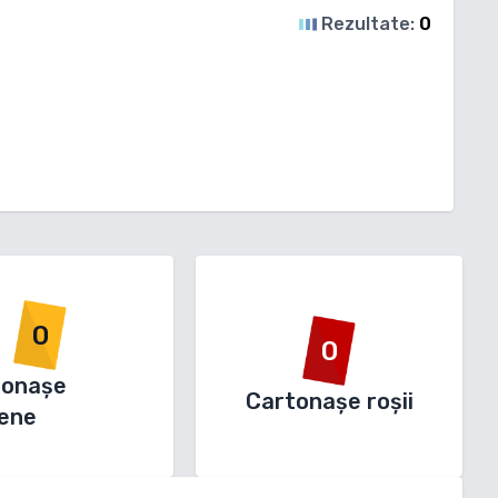
Rezultate:
0
0
0
tonașe
Cartonașe roșii
ene