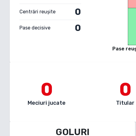
0
Centrări reușite
0
Pase decisive
Pase reuș
0
0
Meciuri jucate
Titular
GOLURI