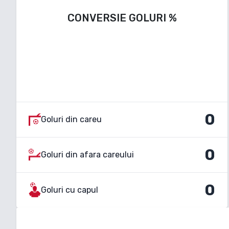
CONVERSIE GOLURI
%
0
Goluri din careu
0
Goluri din afara careului
0
Goluri cu capul