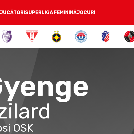
JUCĂTORI
SUPERLIGA FEMININĂ
JOCURI
Gyenge
zilard
si OSK