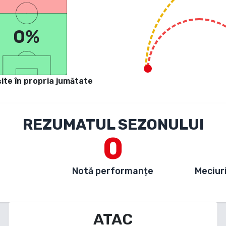
0%
ite în propria jumătate
REZUMATUL SEZONULUI
0
Notă performanțe
Meciuri
ATAC