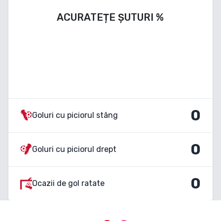
ACURATEȚE ȘUTURI
%
0
Goluri cu piciorul stâng
0
Goluri cu piciorul drept
0
Ocazii de gol ratate