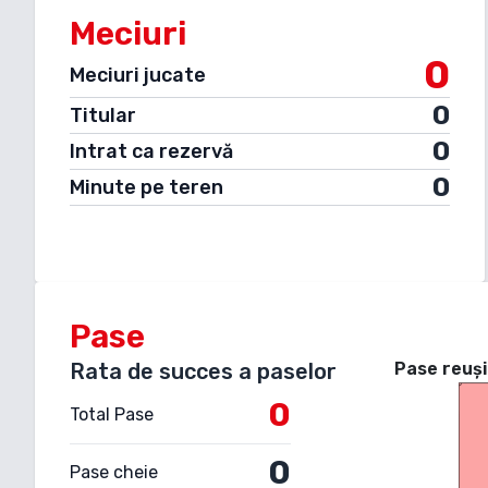
Meciuri
0
Meciuri jucate
0
Titular
0
Intrat ca rezervă
0
Minute pe teren
Pase
Rata de succes a paselor
Pase reuși
0
Total Pase
0
Pase cheie