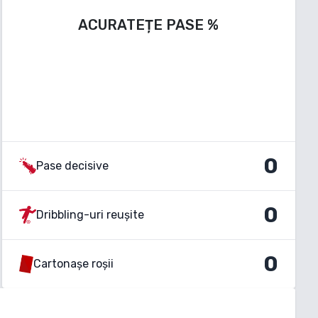
ACURATEȚE PASE
%
0
Pase decisive
0
Dribbling-uri reușite
0
Cartonașe roșii