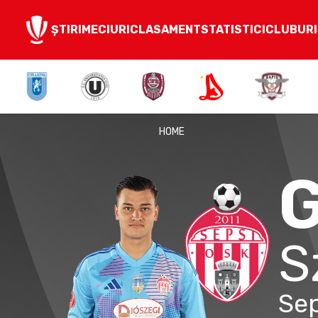
ȘTIRI
MECIURI
CLASAMENT
STATISTICI
CLUBURI
HOME
S
Sep