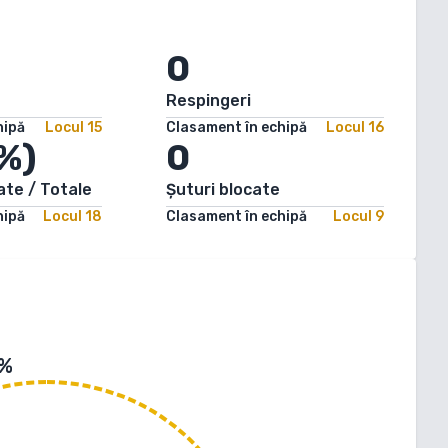
0
Respingeri
hipă
Locul
15
Clasament în echipă
Locul
16
%)
0
ate / Totale
Șuturi blocate
hipă
Locul
18
Clasament în echipă
Locul
9
 %