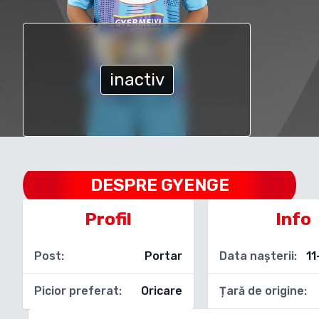
inactiv
DESPRE
GYENGE
Profil
Info
Post:
Portar
Data nașterii:
11
Picior preferat:
Oricare
Țară de origine: