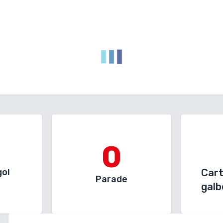
0
gol
Car
Parade
galb