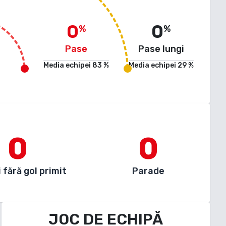
0
0
%
%
Pase
Pase lungi
Media echipei
83
%
Media echipei
29
%
0
0
 fără gol primit
Parade
JOC DE ECHIPĂ