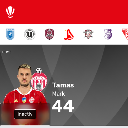
HOME
Tamas
Mark
44
inactiv