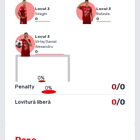
Locul
3
Locul
3
Silaghi
Batzula
0
0
Locul
3
Vîrtej Daniel
Alexandru
0
0%
0
/0
Penalty
0%
0
/0
Lovitură liberă