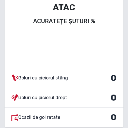
ATAC
ACURATEȚE ȘUTURI
%
0
Goluri cu piciorul stâng
0
Goluri cu piciorul drept
0
Ocazii de gol ratate