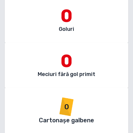
0
Goluri
0
Meciuri fără gol primit
0
Cartonașe galbene