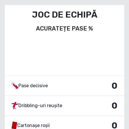
JOC DE ECHIPĂ
ACURATEȚE PASE
%
0
Pase decisive
0
Dribbling-uri reușite
0
Cartonașe roșii