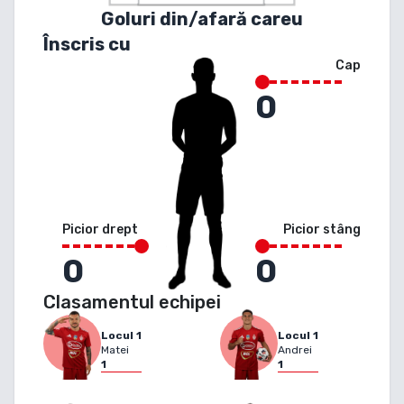
Goluri din/afară careu
Înscris cu
Cap
0
Picior drept
Picior stâng
0
0
Clasamentul echipei
Locul
1
Locul
1
Matei
Andrei
1
1