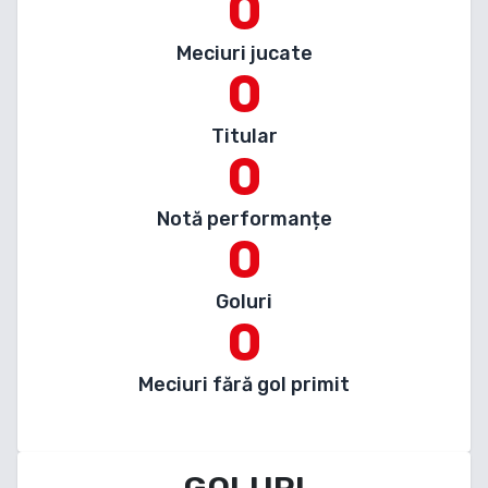
0
Meciuri jucate
0
Titular
0
Notă performanțe
0
Goluri
0
Meciuri fără gol primit