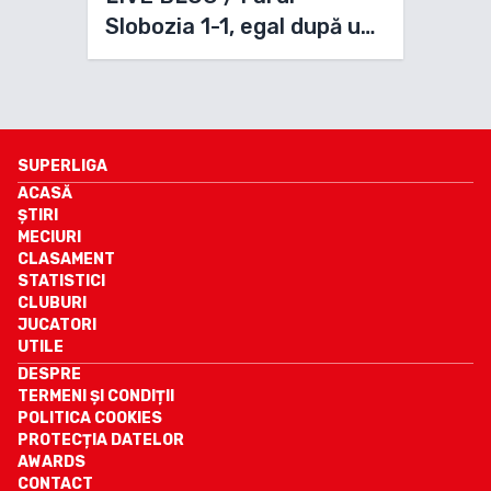
Slobozia 1-1, egal după un
meci animat.
SUPERLIGA
ACASĂ
ȘTIRI
MECIURI
CLASAMENT
STATISTICI
CLUBURI
JUCATORI
UTILE
DESPRE
TERMENI ȘI CONDIȚII
POLITICA COOKIES
PROTECȚIA DATELOR
AWARDS
CONTACT