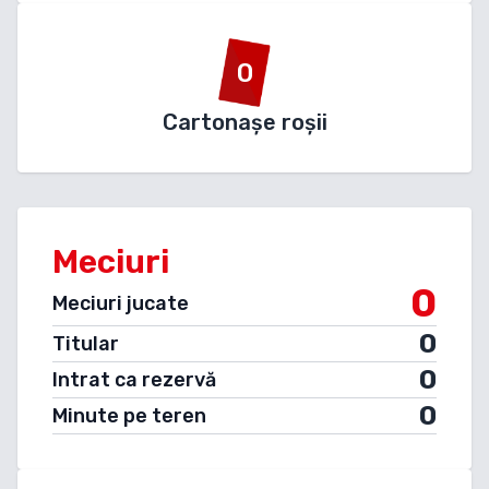
0
Cartonașe roșii
Meciuri
0
Meciuri jucate
0
Titular
0
Intrat ca rezervă
0
Minute pe teren