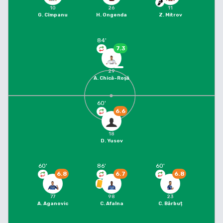
10
26
11
G. Cîmpanu
H. Ongenda
Z. Mitrov
84
'
7.3
29
A. Chică-Roșă
60
'
6.6
18
D. Yusov
60
'
86
'
60
'
6.8
6.7
6.8
77
98
23
A. Aganovic
C. Afalna
C. Bărbuț