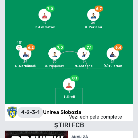
7.0
6.7
17
20
R. Akhmatov
O. Perianu
45
'
6.2
7.0
7.1
6.6
29
60
6
21
D. Șerbănică
D. Pospelov
M. Antoche
(C)
F. Ibrian
8.1
1
S. Krell
4-2-3-1
Unirea Slobozia
Vezi echipele complete
ȘTIRI
FCB
ANALIZĂ