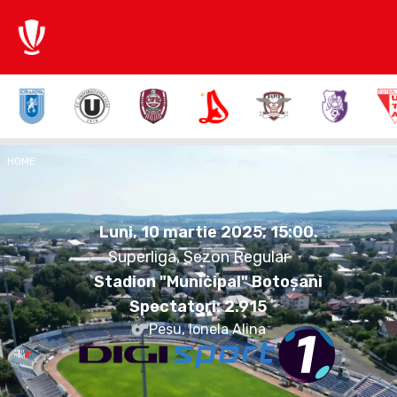
1:0
HOME
FCB
SLO
Luni, 10 martie 2025.
15:00
Luni, 10 martie 2025, 15:00
.
Superliga, Sezon Regular
Stadion "Municipal" Botoșani
Spectatori:
2.915
Pesu, Ionela Alina