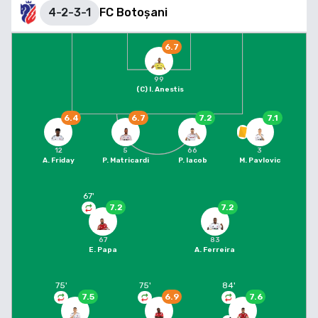
4-2-3-1
FC Botoșani
6.7
99
(C)
I. Anestis
6.4
6.7
7.2
7.1
12
5
66
3
A. Friday
P. Matricardi
P. Iacob
M. Pavlovic
67
'
7.2
7.2
67
83
E. Papa
A. Ferreira
75
'
75
'
84
'
7.5
6.9
7.6