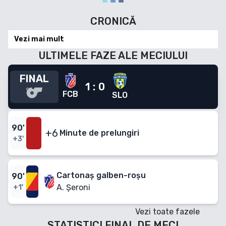
CRONICĂ
Vezi mai mult
ULTIMELE FAZE ALE MECIULUI
FINAL
1
:
0
FCB
SLO
90
'
+6
Minute
de prelungiri
+3'
Cartonaș galben-roșu
90
'
A. Șeroni
+1'
Vezi toate fazele
STATISTICI FINAL DE MECI