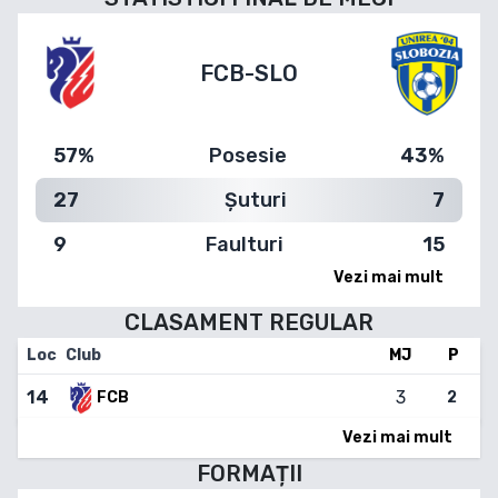
FCB
-
SLO
57%
Posesie
43%
27
Șuturi
7
9
Faulturi
15
Vezi mai mult
CLASAMENT
REGULAR
Loc
Club
MJ
P
14
3
2
FCB
Vezi mai mult
FORMAȚII