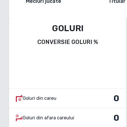
Meciuri jucate
Titular
GOLURI
CONVERSIE GOLURI
%
0
Goluri din careu
0
Goluri din afara careului