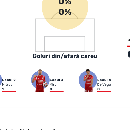
0%
0%
P
Goluri din/afară careu
Locul
2
Locul
4
Locul
4
Mitrov
Miron
De Vega
1
0
0