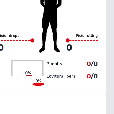
icior drept
Picior stâng
0
0
0
/0
Penalty
0%
0
/0
Lovitură liberă
0%