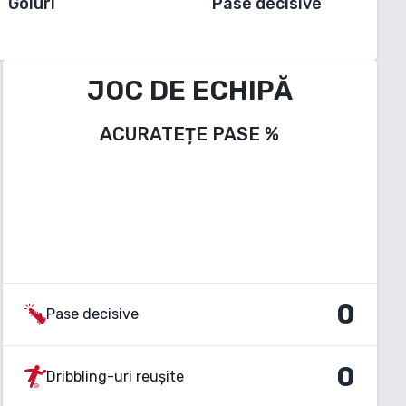
Goluri
Pase decisive
JOC DE ECHIPĂ
ACURATEȚE PASE
%
0
Pase decisive
0
Dribbling-uri reușite