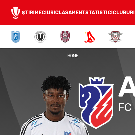
ȘTIRI
MECIURI
CLASAMENT
STATISTICI
CLUBURI
HOME
A
FC 