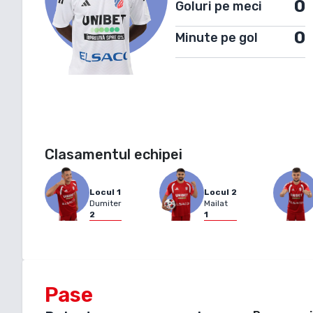
0
Goluri pe meci
0
Minute pe gol
Clasamentul echipei
Locul
1
Locul
2
Dumiter
Mailat
2
1
Pase