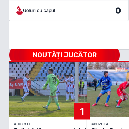
0
Goluri cu capul
NOUTĂȚI JUCĂTOR
1
#BUZOTE
#BUZUTA