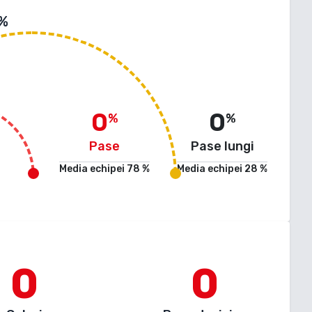
 %
0
0
%
%
Pase
Pase lungi
Media echipei
78
%
Media echipei
28
%
0
0