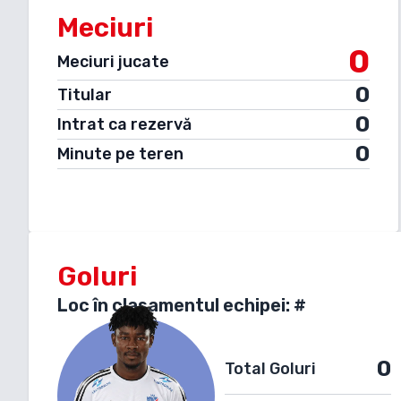
Meciuri
0
Meciuri jucate
0
Titular
0
Intrat ca rezervă
0
Minute pe teren
Goluri
Loc în clasamentul echipei: #
0
Total Goluri