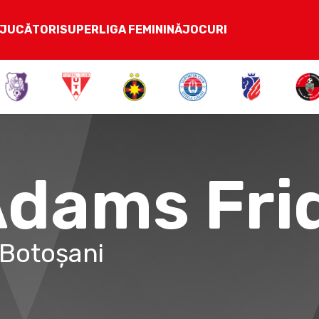
JUCĂTORI
SUPERLIGA FEMININĂ
JOCURI
dams Fri
Botoșani