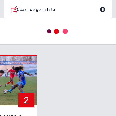
0
Ocazii de gol ratate
2