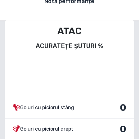
Notă performanțe
ATAC
ACURATEȚE ȘUTURI
%
0
Goluri cu piciorul stâng
0
Goluri cu piciorul drept