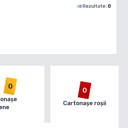
Rezultate:
0
0
0
tonașe
Cartonașe roșii
ene