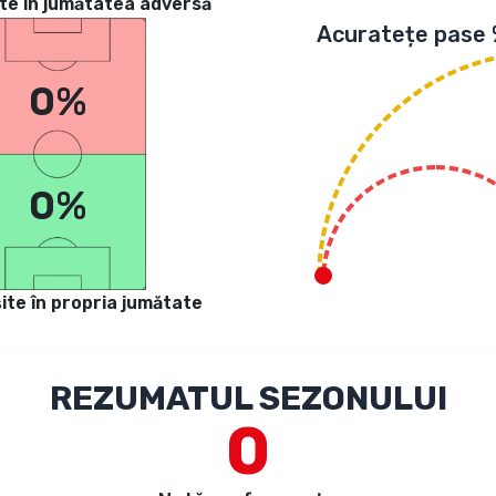
te in jumătatea adversă
Acuratețe pase
0%
0%
ite în propria jumătate
REZUMATUL SEZONULUI
0