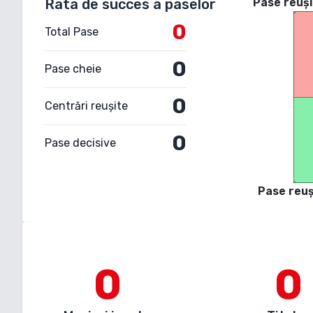
Rata de succes a paselor
Pase reuși
0
Total Pase
0
Pase cheie
0
Centrări reușite
0
Pase decisive
Pase reuș
0
0