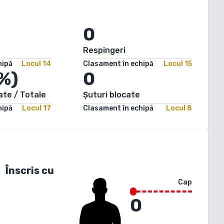
0
Respingeri
hipă
Locul
14
Clasament în echipă
Locul
15
%)
0
ate / Totale
Șuturi blocate
hipă
Locul
17
Clasament în echipă
Locul
8
Înscris cu
Cap
0