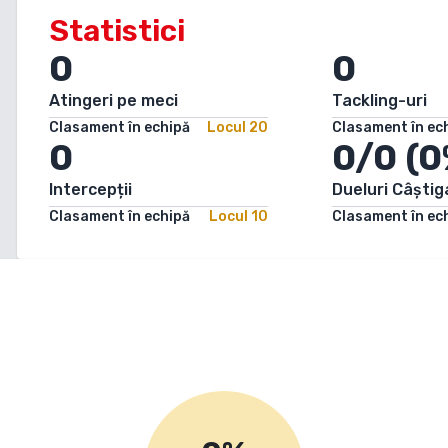
Statistici
0
0
Atingeri pe meci
Tackling-uri
Clasament în echipă
Locul
20
Clasament în ec
0
0/0 (0
Intercepții
Dueluri Câștig
Clasament în echipă
Locul
10
Clasament în ec