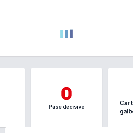
0
Car
Pase decisive
galb