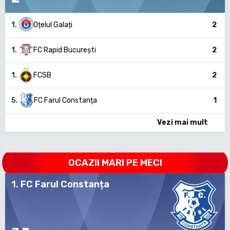
1
.
Oțelul Galați
2
1
.
FC Rapid București
2
1
.
FCSB
2
5
.
FC Farul Constanța
1
Vezi mai mult
OCAZII MARI PE MECI
1
.
FC Farul Constanța