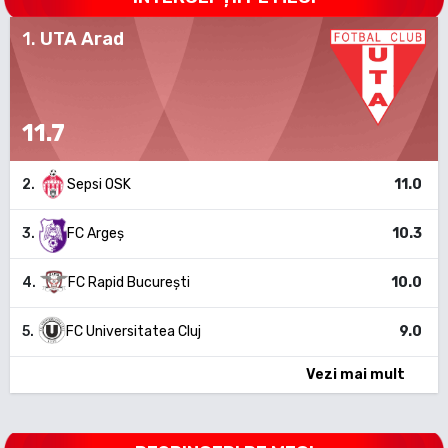
1
.
UTA Arad
11.7
2
.
Sepsi OSK
11.0
3
.
FC Argeș
10.3
4
.
FC Rapid București
10.0
5
.
FC Universitatea Cluj
9.0
Vezi mai mult