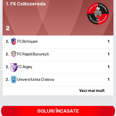
1
.
FK Csikszereda
2
2
.
FC Botoșani
1
2
.
FC Rapid București
1
2
.
FC Argeș
1
2
.
Universitatea Craiova
1
Vezi mai mult
GOLURI ÎNCASATE