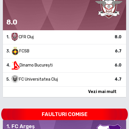
8.0
1
.
CFR Cluj
8.0
3
.
FCSB
6.7
4
.
Dinamo București
6.0
5
.
FC Universitatea Cluj
4.7
Vezi mai mult
FAULTURI COMISE
1
.
FC Argeș