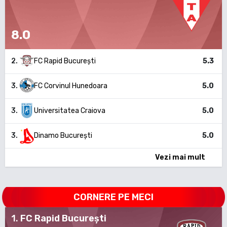
8.0
2
.
FC Rapid București
5.3
3
.
FC Corvinul Hunedoara
5.0
3
.
Universitatea Craiova
5.0
3
.
Dinamo București
5.0
Vezi mai mult
CORNERE PE MECI
1
.
FC Rapid București