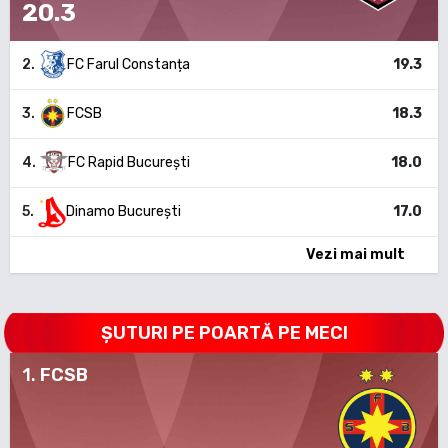
20.3
2
.
FC Farul Constanța
19.3
3
.
FCSB
18.3
4
.
FC Rapid București
18.0
5
.
Dinamo București
17.0
Vezi mai mult
ȘUTURI PE POARTĂ PE MECI
1
.
FCSB