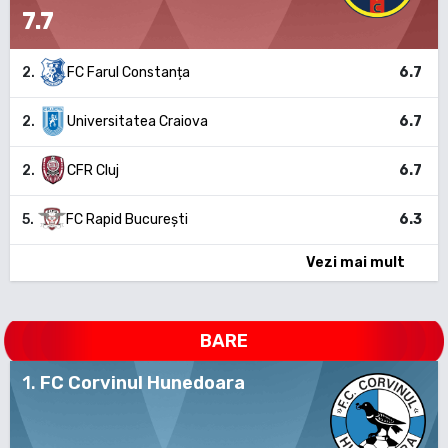
7.7
2
.
FC Farul Constanța
6.7
2
.
Universitatea Craiova
6.7
2
.
CFR Cluj
6.7
5
.
FC Rapid București
6.3
Vezi mai mult
BARE
1
.
FC Corvinul Hunedoara