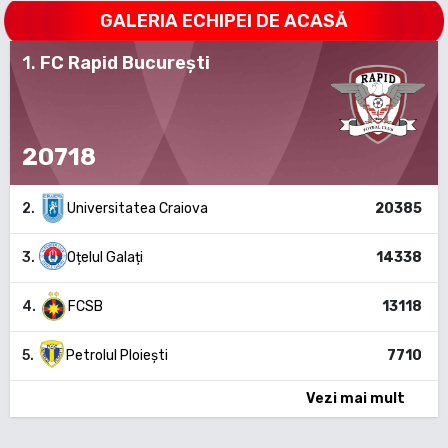
GALERIA ECHIPEI DE ACASĂ
1
.
FC Rapid București
20718
2
.
Universitatea Craiova
20385
3
.
Oțelul Galați
14338
4
.
FCSB
13118
5
.
Petrolul Ploiești
7710
Vezi mai mult