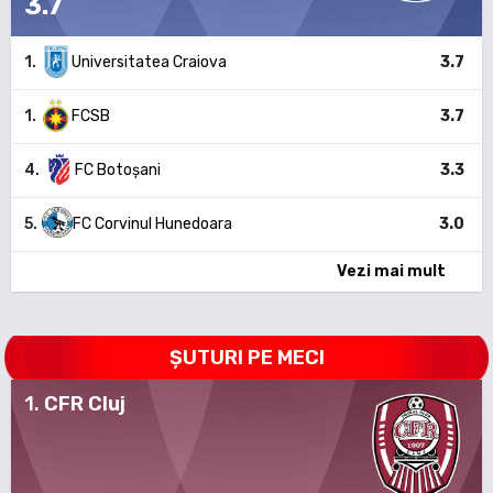
3.7
1
.
Universitatea Craiova
3.7
1
.
FCSB
3.7
4
.
FC Botoșani
3.3
5
.
FC Corvinul Hunedoara
3.0
Vezi mai mult
ȘUTURI PE MECI
1
.
CFR Cluj