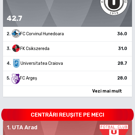
42.7
2
.
FC Corvinul Hunedoara
36.0
3
.
FK Csikszereda
31.0
4
.
Universitatea Craiova
28.7
5
.
FC Argeș
28.0
Vezi mai mult
CENTRĂRI REUȘITE PE MECI
1
.
UTA Arad