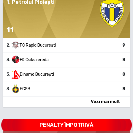
1
.
Petrolul Ploiești
11
2
.
FC Rapid București
9
3
.
FK Csikszereda
8
3
.
Dinamo București
8
3
.
FCSB
8
Vezi mai mult
PENALTY ÎMPOTRIVĂ