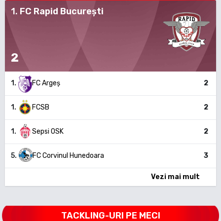
1
.
FC Rapid București
2
1
.
FC Argeș
2
1
.
FCSB
2
1
.
Sepsi OSK
2
5
.
FC Corvinul Hunedoara
3
Vezi mai mult
TACKLING-URI PE MECI