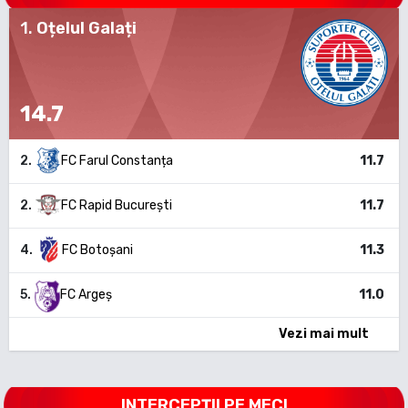
1
.
Oțelul Galați
14.7
2
.
FC Farul Constanța
11.7
2
.
FC Rapid București
11.7
4
.
FC Botoșani
11.3
5
.
FC Argeș
11.0
Vezi mai mult
INTERCEPȚII PE MECI