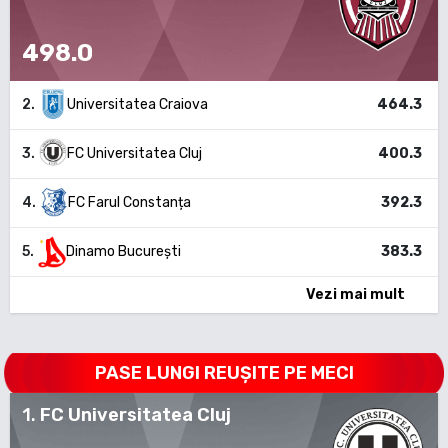
498.0
2
.
Universitatea Craiova
464.3
3
.
FC Universitatea Cluj
400.3
4
.
FC Farul Constanța
392.3
5
.
Dinamo București
383.3
Vezi mai mult
PASE LUNGI REUȘITE PE MECI
1
.
FC Universitatea Cluj