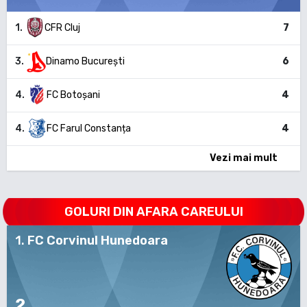
1
.
CFR Cluj
7
3
.
Dinamo București
6
4
.
FC Botoșani
4
4
.
FC Farul Constanța
4
Vezi mai mult
GOLURI DIN AFARA CAREULUI
1
.
FC Corvinul Hunedoara
2