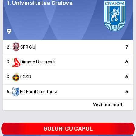
1
.
Universitatea Craiova
9
2
.
CFR Cluj
7
3
.
Dinamo București
6
3
.
FCSB
6
5
.
FC Farul Constanța
5
Vezi mai mult
GOLURI CU CAPUL