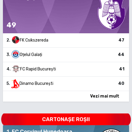
49
2
.
FK Csikszereda
47
3
.
Oțelul Galați
44
4
.
FC Rapid București
41
5
.
Dinamo București
40
Vezi mai mult
CARTONAȘE ROȘII
1
.
FC Corvinul Hunedoara