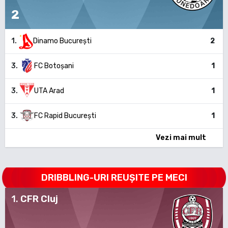
2
1
.
Dinamo București
2
3
.
FC Botoșani
1
3
.
UTA Arad
1
3
.
FC Rapid București
1
Vezi mai mult
DRIBBLING-URI REUȘITE PE MECI
1
.
CFR Cluj