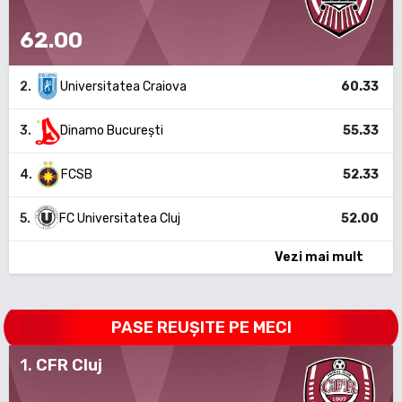
62.00
2
.
Universitatea Craiova
60.33
3
.
Dinamo București
55.33
4
.
FCSB
52.33
5
.
FC Universitatea Cluj
52.00
Vezi mai mult
PASE REUȘITE PE MECI
1
.
CFR Cluj