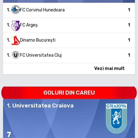
1
.
FC Corvinul Hunedoara
1
1
.
FC Argeș
1
1
.
Dinamo București
1
1
.
FC Universitatea Cluj
1
Vezi mai mult
GOLURI DIN CAREU
1
.
Universitatea Craiova
7