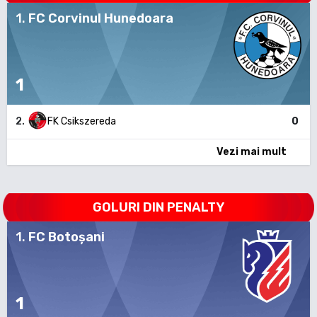
1
.
FC Corvinul Hunedoara
1
2
.
FK Csikszereda
0
Vezi mai mult
GOLURI DIN PENALTY
1
.
FC Botoșani
1