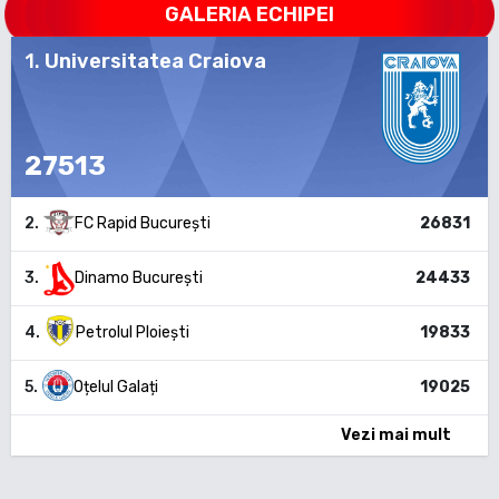
GALERIA ECHIPEI
1
.
Universitatea Craiova
27513
2
.
FC Rapid București
26831
3
.
Dinamo București
24433
4
.
Petrolul Ploiești
19833
5
.
Oțelul Galați
19025
Vezi mai mult