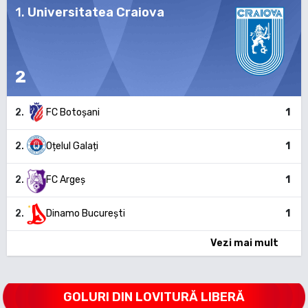
1
.
Universitatea Craiova
2
2
.
FC Botoșani
1
2
.
Oțelul Galați
1
2
.
FC Argeș
1
2
.
Dinamo București
1
Vezi mai mult
GOLURI DIN LOVITURĂ LIBERĂ