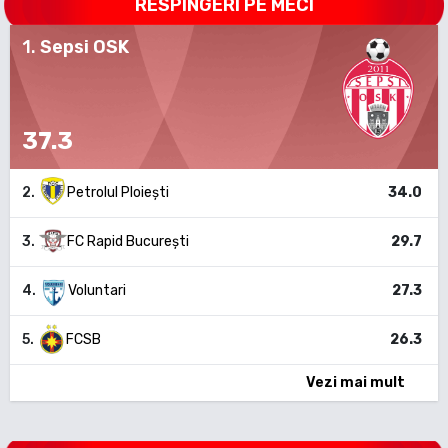
RESPINGERI PE MECI
1
.
Sepsi OSK
37.3
2
.
Petrolul Ploiești
34.0
3
.
FC Rapid București
29.7
4
.
Voluntari
27.3
5
.
FCSB
26.3
Vezi mai mult