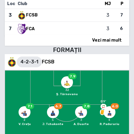
Loc
Club
MJ
P
3
3
7
FCSB
7
3
6
FCA
Vezi mai mult
FORMAȚII
4-2-3-1
FCSB
7.9
32
Ș. Târnovanu
89
'
7.1
6.7
7.8
6.0
2
5
3
4
V. Crețu
J. Tchakonte
A. Duarte
R. Padurariu