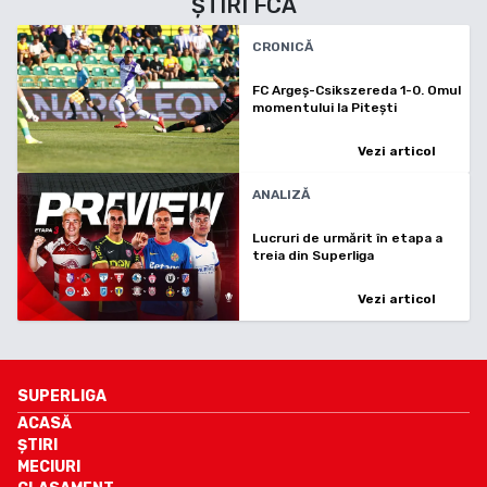
ȘTIRI
FCA
CRONICĂ
FC Argeș-Csikszereda 1-0. Omul
momentului la Pitești
Vezi articol
ANALIZĂ
Lucruri de urmărit în etapa a
treia din Superliga
Vezi articol
SUPERLIGA
ACASĂ
ȘTIRI
MECIURI