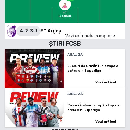
34
C. Căbuz
4-2-3-1
FC Argeș
Vezi echipele complete
ȘTIRI
FCSB
ANALIZĂ
Lucruri de urmărit în etapa a
patra din Superliga
Vezi articol
ANALIZĂ
Cu ce rămânem după etapa a
treia din Superliga
Vezi articol