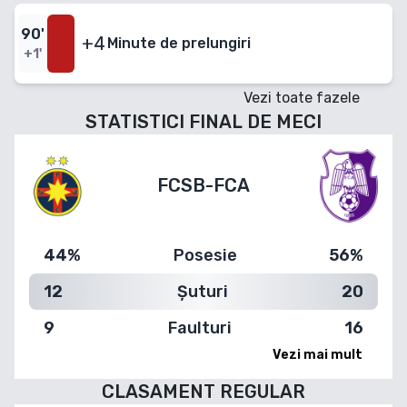
90
'
+4
Minute
de prelungiri
+1'
Vezi toate fazele
STATISTICI FINAL DE MECI
FCSB
-
FCA
44%
Posesie
56%
12
Șuturi
20
9
Faulturi
16
Vezi mai mult
CLASAMENT
REGULAR