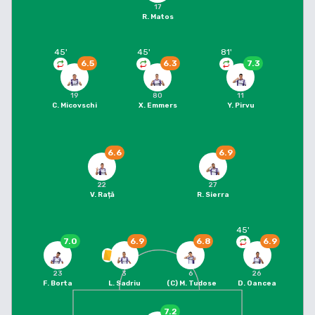
17
R. Matos
45
'
45
'
81
'
6.5
6.3
7.3
19
80
11
C. Micovschi
X. Emmers
Y. Pirvu
6.6
6.9
22
27
V. Rață
R. Sierra
45
'
7.0
6.9
6.8
6.9
23
3
6
26
F. Borta
L. Sadriu
(C)
M. Tudose
D. Oancea
7.2