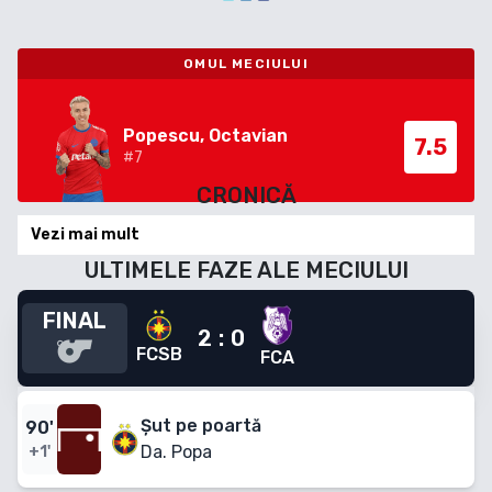
OMUL MECIULUI
Popescu, Octavian
7.5
#
7
CRONICĂ
Vezi mai mult
ULTIMELE FAZE ALE MECIULUI
FINAL
2
:
0
FCSB
FCA
Șut pe poartă
90
'
Da. Popa
+1'