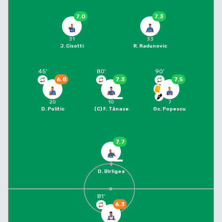
7.0
7.3
31
33
J. Cisotti
R. Radunovic
45
'
80
'
90
'
6.8
7.3
7.5
20
10
7
D. Politic
(C)
F. Tănase
Oc. Popescu
7.7
9
D. Bîrligea
81
'
6.3