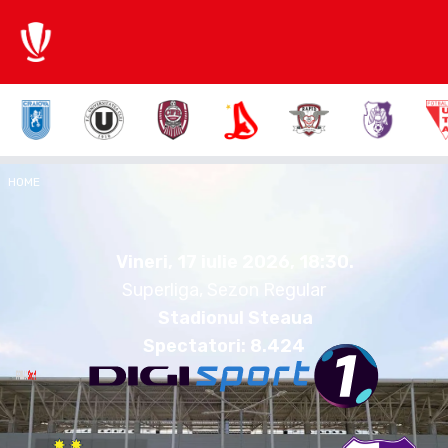
2:0
HOME
FCSB
FCA
Vineri, 17 iulie 2026.
18:30
Vineri, 17 iulie 2026, 18:30
.
Superliga, Sezon Regular
Stadionul Steaua
Spectatori:
8.424