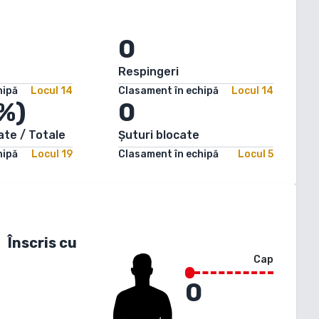
0
Respingeri
hipă
Locul
14
Clasament în echipă
Locul
14
%)
0
ate / Totale
Șuturi blocate
hipă
Locul
19
Clasament în echipă
Locul
5
Înscris cu
Cap
0