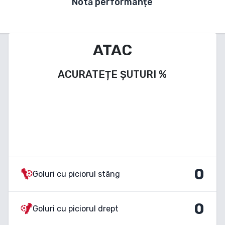
Notă performanțe
ATAC
ACURATEȚE ȘUTURI
%
0
Goluri cu piciorul stâng
0
Goluri cu piciorul drept