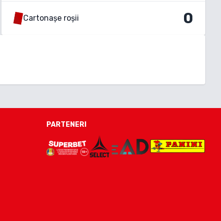
0
Cartonașe roșii
PARTENERI