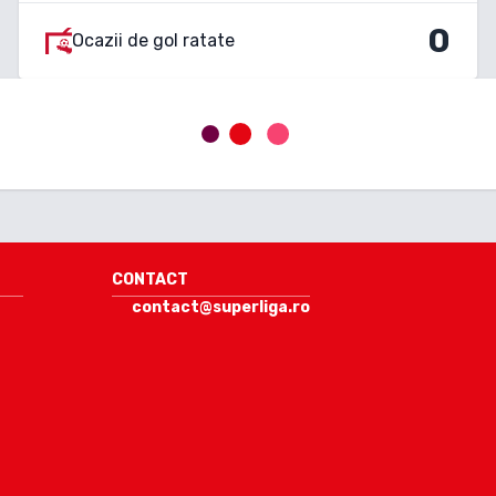
0
Ocazii de gol ratate
CONTACT
contact@superliga.ro