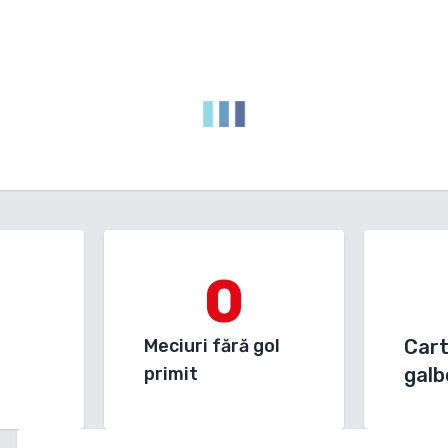
0
Meciuri fără gol
Car
primit
galb