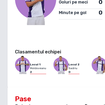
0
Goluri pe meci
0
Minute pe gol
Clasamentul echipei
Locul
1
Locul
2
Moldoveanu
Sadriu
2
0
Pase