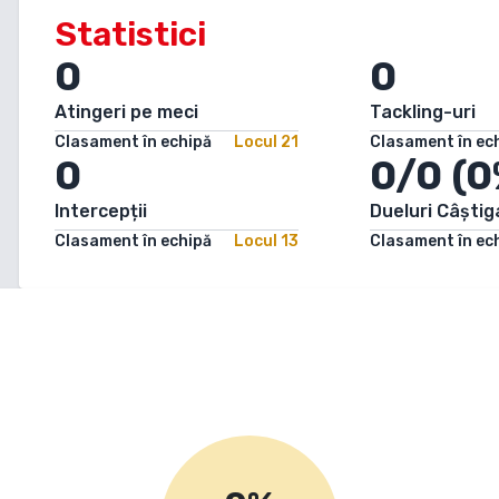
Statistici
0
0
Atingeri pe meci
Tackling-uri
Clasament în echipă
Locul
21
Clasament în ec
0
0/0 (0
Intercepții
Dueluri Câștig
Clasament în echipă
Locul
13
Clasament în ec