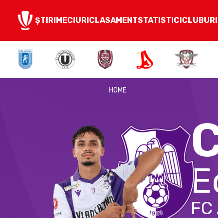
ȘTIRI
MECIURI
CLASAMENT
STATISTICI
CLUBURI
HOME
C
E
FC