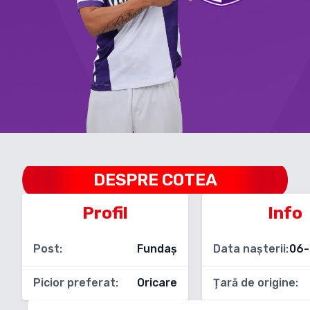
DESPRE
COTEA
Profil
Info
Post:
Fundaș
Data nașterii:
06-
Picior preferat:
Oricare
Țară de origine: