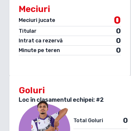
Meciuri
0
Meciuri jucate
0
Titular
0
Intrat ca rezervă
0
Minute pe teren
Goluri
Loc în clasamentul echipei: #
2
0
Total Goluri