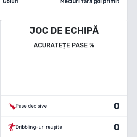
Goluri
Meciuri fără gol primit
JOC DE ECHIPĂ
ACURATEȚE PASE
%
0
Pase decisive
0
Dribbling-uri reușite