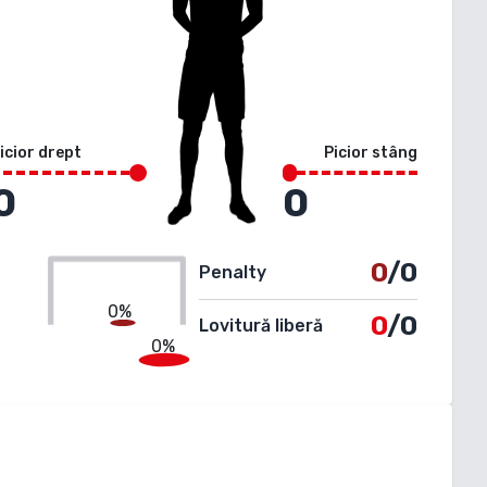
icior drept
Picior stâng
0
0
0
/0
Penalty
0%
0
/0
Lovitură liberă
0%