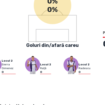
0%
0%
P
Goluri din/afară careu
Locul
2
Sierra
Locul
2
Locul
2
Gimenez
Rață
Radescu
0
0
0