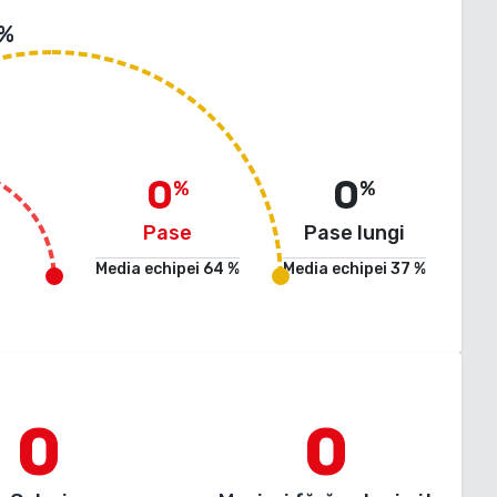
 %
0
0
%
%
Pase
Pase lungi
Media echipei
64
%
Media echipei
37
%
0
0