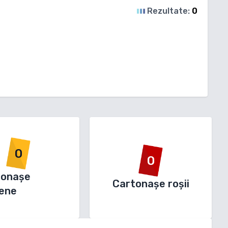
Rezultate:
0
0
0
tonașe
Cartonașe roșii
ene