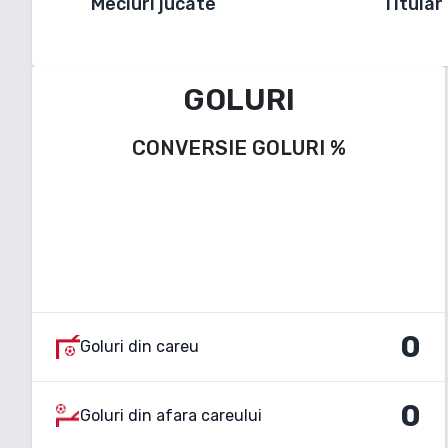
Meciuri jucate
Titular
GOLURI
CONVERSIE GOLURI
%
0
Goluri din careu
0
Goluri din afara careului