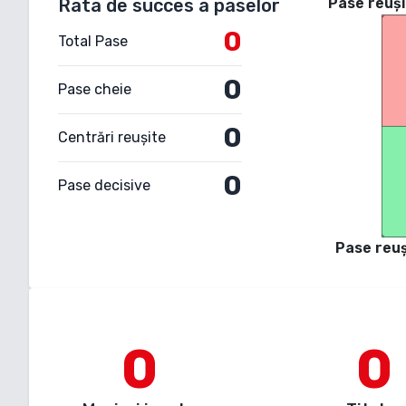
Rata de succes a paselor
Pase reuși
0
Total Pase
0
Pase cheie
0
Centrări reușite
0
Pase decisive
Pase reuș
0
0