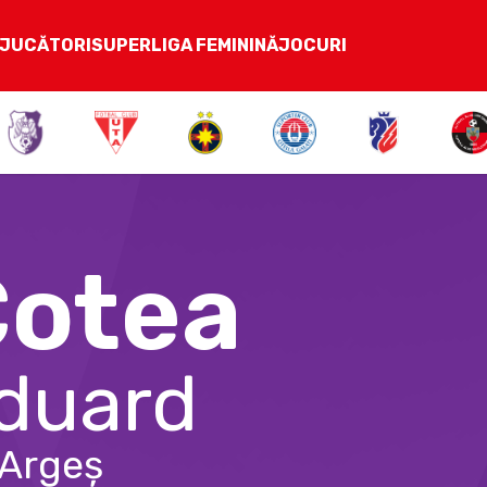
JUCĂTORI
SUPERLIGA FEMININĂ
JOCURI
otea
duard
 Argeș