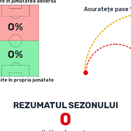
te in jumătatea adversă
Acuratețe pase
0%
0%
ite în propria jumătate
REZUMATUL SEZONULUI
0