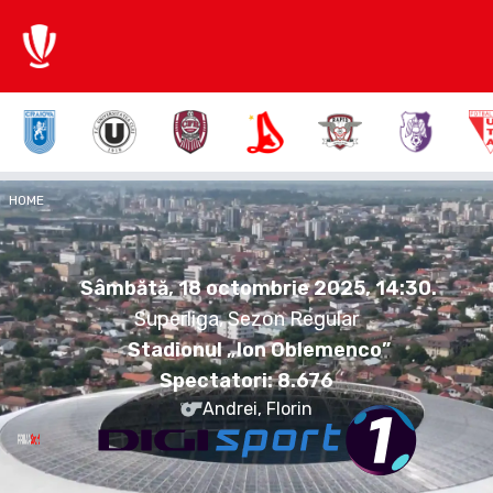
3:1
HOME
UCV
SLO
Sâmbătă, 18 octombrie 2025.
14:30
Sâmbătă, 18 octombrie 2025, 14:30
.
Superliga, Sezon Regular
Stadionul „Ion Oblemenco”
Spectatori:
8.676
Andrei, Florin