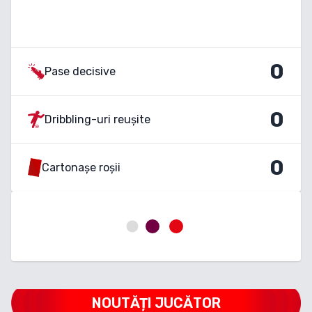
0
Pase decisive
0
Dribbling-uri reușite
0
Cartonașe roșii
NOUTĂȚI JUCĂTOR