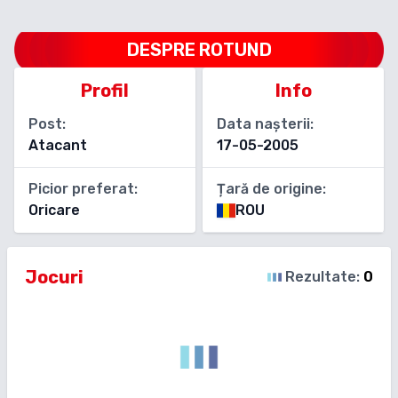
DESPRE
ROTUND
Profil
Info
Post:
Data nașterii:
Atacant
17-05-2005
Picior preferat:
Țară de origine:
Oricare
ROU
Jocuri
Rezultate:
0