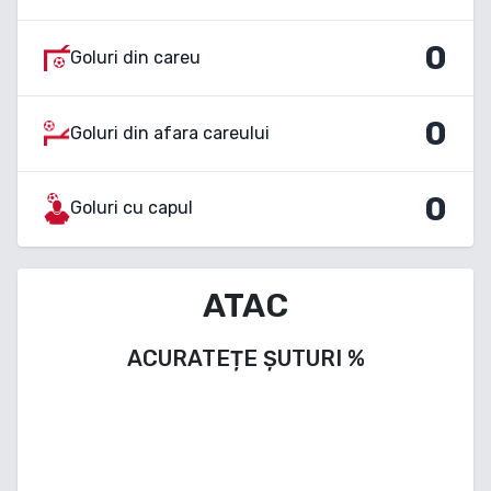
0
Goluri din careu
0
Goluri din afara careului
0
Goluri cu capul
ATAC
ACURATEȚE ȘUTURI
%