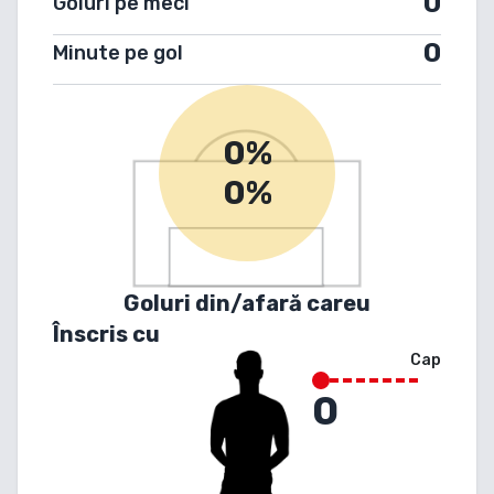
0
Goluri pe meci
0
Minute pe gol
0%
0%
Goluri din/afară careu
Înscris cu
Cap
0