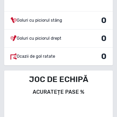
0
Goluri cu piciorul stâng
0
Goluri cu piciorul drept
0
Ocazii de gol ratate
JOC DE ECHIPĂ
ACURATEȚE PASE
%