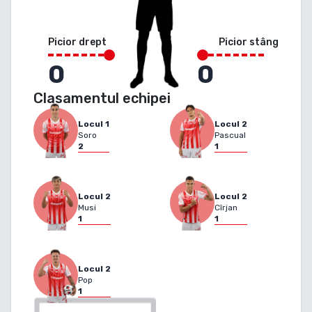
Picior drept
Picior stâng
0
0
Clasamentul echipei
Locul
1
Locul
2
Soro
Pascual
2
1
Locul
2
Locul
2
Musi
Cîrjan
1
1
Locul
2
Pop
1