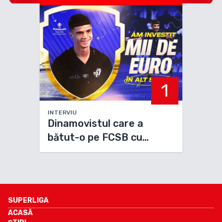
1
INTERVIU
Dinamovistul care a
bătut-o pe FCSB cu
Slobozia: „Mă consider un
'câine' adevărat”
SUPERLIGA
ACASĂ