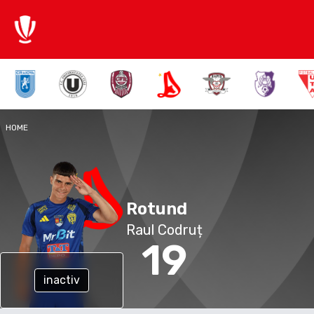
HOME
Rotund
Raul Codruț
19
inactiv