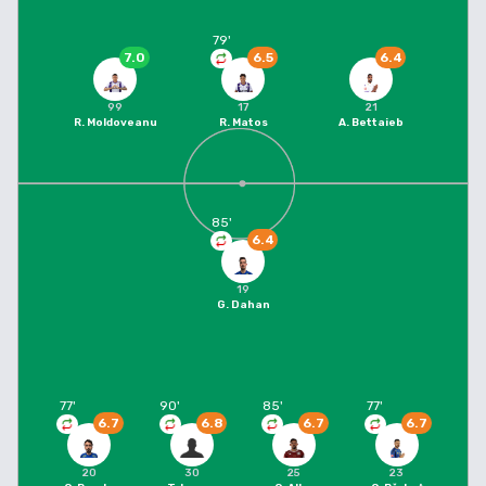
79
'
7.0
6.5
6.4
99
17
21
R. Moldoveanu
R. Matos
A. Bettaieb
85
'
6.4
19
G. Dahan
77
'
90
'
85
'
77
'
6.7
6.8
6.7
6.7
20
30
25
23