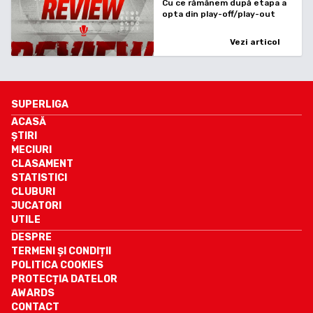
Cu ce rămânem după etapa a
opta din play-off/play-out
Vezi articol
SUPERLIGA
ACASĂ
ȘTIRI
MECIURI
CLASAMENT
STATISTICI
CLUBURI
JUCATORI
UTILE
DESPRE
TERMENI ȘI CONDIȚII
POLITICA COOKIES
PROTECȚIA DATELOR
AWARDS
CONTACT