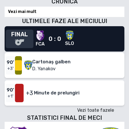
CRONICĂ
Vezi mai mult
ULTIMELE FAZE ALE MECIULUI
FINAL
0
:
0
SLO
FCA
Cartonaș galben
90
'
D. Yanakov
+3'
90
'
+3
Minute
de prelungiri
+1'
Vezi toate fazele
STATISTICI FINAL DE MECI