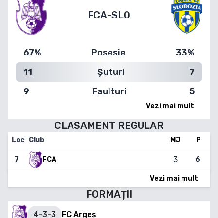
FCA
-
SLO
67%
Posesie
33%
11
Șuturi
7
9
Faulturi
5
Vezi mai mult
CLASAMENT
REGULAR
Loc
Club
MJ
P
7
3
6
FCA
Vezi mai mult
FORMAȚII
4-3-3
FC Argeș