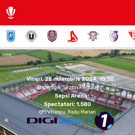
2:0
HOME
OSK
BUZ
Vineri, 22 noiembrie 2024.
15:30
Vineri, 22 noiembrie 2024, 15:30
.
Superliga, Sezon Regular
Sepsi Arena
Spectatori:
1.580
Petrescu, Radu Marian