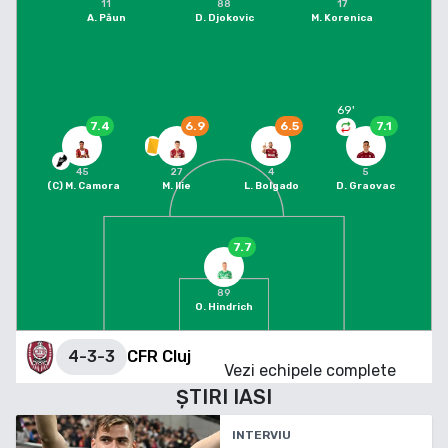
11
88
17
A. Păun
D. Djokovic
M. Korenica
69
'
7.4
6.9
6.5
7.1
45
27
4
5
(C)
M. Camora
M. Ilie
L. Bolgado
D. Graovac
7.7
89
O. Hindrich
4-3-3
CFR Cluj
Vezi echipele complete
ȘTIRI
IASI
INTERVIU