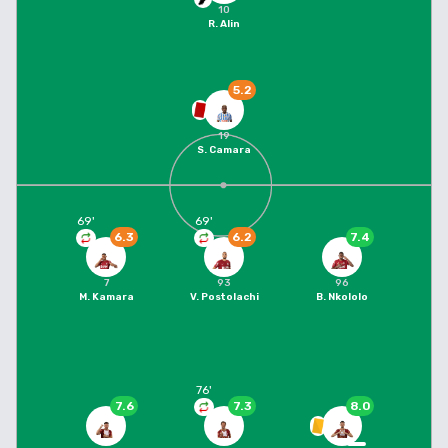
10
R. Alin
5.2
19
S. Camara
69
'
69
'
6.3
6.2
7.4
7
93
96
M. Kamara
V. Postolachi
B. Nkololo
76
'
7.6
7.3
8.0