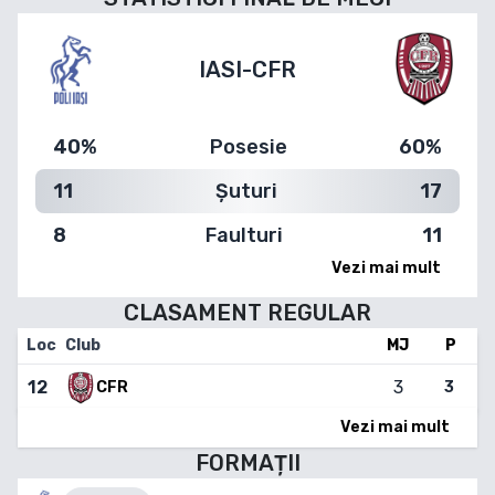
IASI
-
CFR
40%
Posesie
60%
11
Șuturi
17
8
Faulturi
11
Vezi mai mult
CLASAMENT
REGULAR
Loc
Club
MJ
P
12
3
3
CFR
Vezi mai mult
FORMAȚII