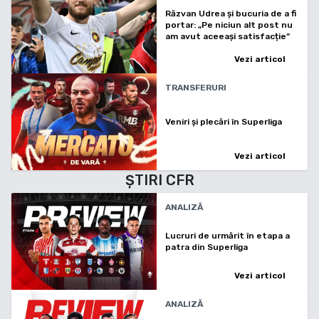
Răzvan Udrea și bucuria de a fi
portar: „Pe niciun alt post nu
am avut aceeași satisfacție”
Vezi articol
TRANSFERURI
Veniri și plecări în Superliga
Vezi articol
ȘTIRI
CFR
ANALIZĂ
Lucruri de urmărit în etapa a
patra din Superliga
Vezi articol
ANALIZĂ