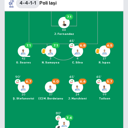
4-4-1-1
Poli Iași
7.1
88
J. Fernandez
45
'
7.1
7.1
6.8
6.5
42
3
4
27
G. Soares
N. Samayoa
C. Silva
R. Ispas
90
'
45
'
45
'
6.7
6.0
6.6
5.7
20
37
24
99
Ș. Stefanovici
(C)
M. Bordeianu
J. Marchioni
Tailson
80
'
7.4