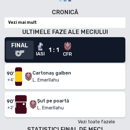
CRONICĂ
Vezi mai mult
ULTIMELE FAZE ALE MECIULUI
FINAL
1
:
1
IASI
CFR
Cartonaș galben
90
'
L. Emerllahu
+4'
Șut pe poartă
90
'
L. Emerllahu
+2'
Vezi toate fazele
STATISTICI FINAL DE MECI