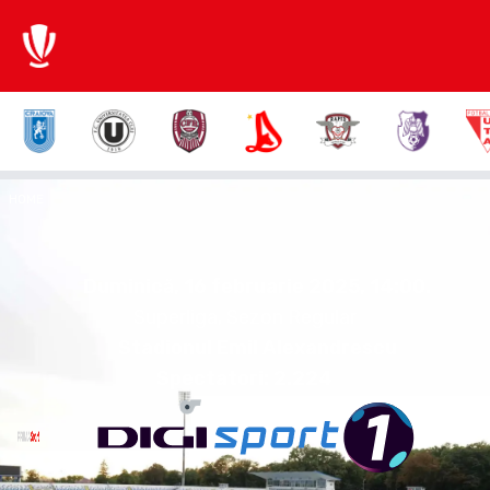
1:1
HOME
IASI
CFR
Duminică, 16 februarie 2025.
14:00
Duminică, 16 februarie 2025, 14:00
.
Superliga, Sezon Regular
Stadionul Emil Alexandrescu
Spectatori:
2.224
Andrei, Florin