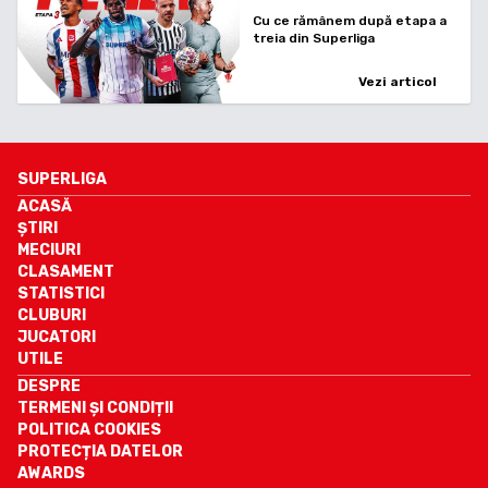
Cu ce rămânem după etapa a
treia din Superliga
Vezi articol
SUPERLIGA
ACASĂ
ȘTIRI
MECIURI
CLASAMENT
STATISTICI
CLUBURI
JUCATORI
UTILE
DESPRE
TERMENI ȘI CONDIȚII
POLITICA COOKIES
PROTECȚIA DATELOR
AWARDS