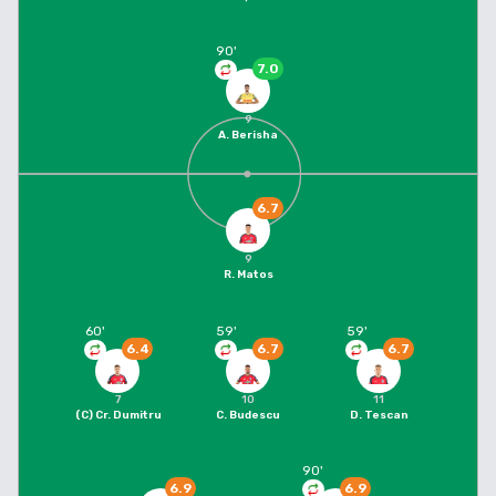
90
'
7.0
9
A. Berisha
6.7
9
R. Matos
60
'
59
'
59
'
6.4
6.7
6.7
7
10
11
(C)
Cr. Dumitru
C. Budescu
D. Tescan
90
'
6.9
6.9