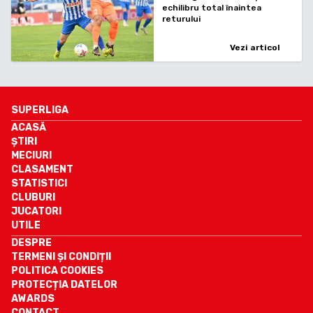
echilibru total înaintea
returului
Vezi articol
SUPERLIGA
ACASĂ
ȘTIRI
MECIURI
CLASAMENT
STATISTICI
CLUBURI
JUCATORI
UTILE
DESPRE
TERMENI ȘI CONDIȚII
POLITICA COOKIES
PROTECȚIA DATELOR
AWARDS
CONTACT