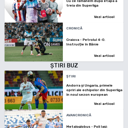
Cu ce rămânem după etapa a
treia din Superliga
Vezi articol
CRONICĂ
Craiova - Petrolul 4-0.
Instrucție în Bănie
Vezi articol
ȘTIRI
BUZ
ȘTIRI
Andorra și Ungaria, primele
opriri ale echipelor din Superliga
în noul sezon european
Vezi articol
AVANCRONICĂ
Metaloglobus - Poli Iași: