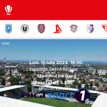
0:0
HOME
FCP
BUZ
Luni, 15 iulie 2024.
18:30
Luni, 15 iulie 2024, 18:30
.
Superliga, Sezon Regular
Stadionul Ilie Oană
Spectatori:
6.550
István Kovács