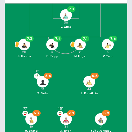
7.3
38
L. Zima
7.3
7.1
7.1
7.6
20
4
2
5
S. Hanca
P. Papp
M. Huja
V. Țicu
81
'
6.6
6.6
11
44
T. Seto
L. Dumitriu
77
'
45
'
6.7
6.1
5.9
10
31
7
M. Bratu
A. Ișfan
(C)
G. Grozav