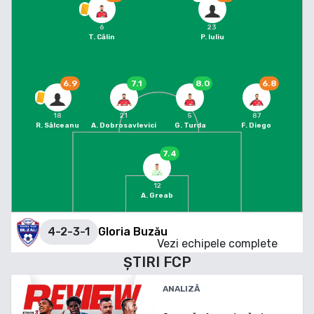
6
23
T. Călin
P. Iuliu
6.9
7.1
8.0
6.8
18
21
5
87
R. Sălceanu
A. Dobrosavlevici
G. Turda
F. Diego
7.4
12
A. Greab
4-2-3-1
Gloria Buzău
Vezi echipele complete
ȘTIRI
FCP
ANALIZĂ