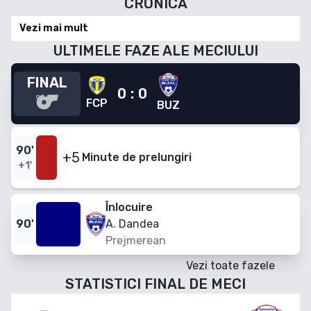
CRONICĂ
Vezi mai mult
ULTIMELE FAZE ALE MECIULUI
FINAL
0
:
0
FCP
BUZ
90
'
+5
Minute
de prelungiri
+1'
Înlocuire
90
'
A. Dandea
Prejmerean
Vezi toate fazele
STATISTICI FINAL DE MECI