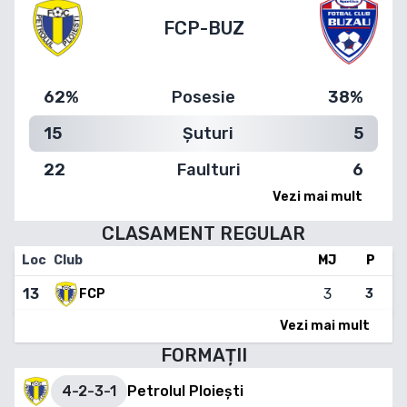
FCP
-
BUZ
62%
Posesie
38%
15
Șuturi
5
22
Faulturi
6
Vezi mai mult
CLASAMENT
REGULAR
Loc
Club
MJ
P
13
3
FCP
3
Vezi mai mult
FORMAȚII
4-2-3-1
Petrolul Ploiești