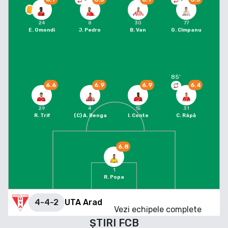
24
8
30
77
E. Omondi
J. Pedro
B. Van
G. Cîmpanu
85
'
6.6
6.9
6.9
6.4
29
4
15
31
R. Trif
(C)
A. Benga
I. Conte
C. Râpă
6.8
1
R. Popa
4-4-2
UTA Arad
Vezi echipele complete
ȘTIRI
FCB