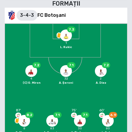
FORMAȚII
3-4-3
FC Botoșani
7.3
1
L. Kukic
7.2
7.1
7.2
4
32
2
(C)
G. Miron
A. Șeroni
A. Diez
87
'
75
'
60
'
8.2
7.1
7.1
6.9
8
83
30
80