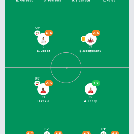
E. Florescu
A. Ferreira
A. Țigănașu
L. Fulop
60
'
6.4
6.6
9
77
E. Lopez
Ș. Bodișteanu
85
'
6.5
7.2
11
10
I. Ezekiel
A. Fabry
52
'
51
'
6.7
6.5
6.7
6.5