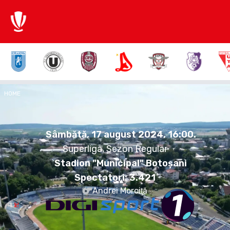
1:0
HOME
UTA
FCB
Sâmbătă, 17 august 2024.
16:00
Sâmbătă, 17 august 2024, 16:00
.
Superliga, Sezon Regular
Stadion "Municipal" Botoșani
Spectatori:
3.421
Andrei Moroiţă