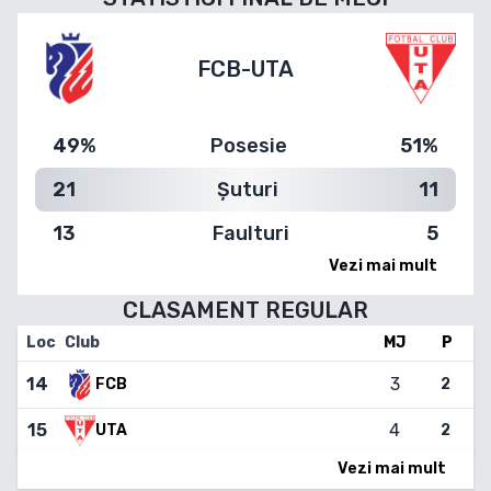
FCB
-
UTA
49%
Posesie
51%
21
Șuturi
11
13
Faulturi
5
Vezi mai mult
CLASAMENT
REGULAR
Loc
Club
MJ
P
14
3
2
FCB
15
4
2
UTA
Vezi mai mult