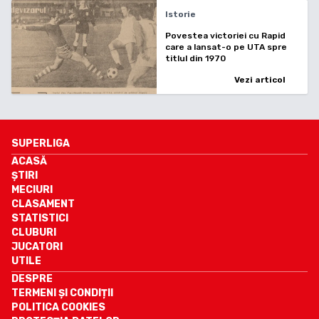
Istorie
Povestea victoriei cu Rapid
care a lansat-o pe UTA spre
titlul din 1970
Vezi articol
SUPERLIGA
ACASĂ
ȘTIRI
MECIURI
CLASAMENT
STATISTICI
CLUBURI
JUCATORI
UTILE
DESPRE
TERMENI ȘI CONDIȚII
POLITICA COOKIES