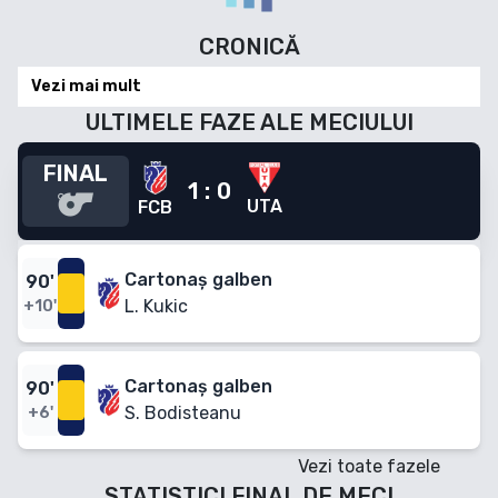
CRONICĂ
Vezi mai mult
ULTIMELE FAZE ALE MECIULUI
FINAL
1
:
0
UTA
FCB
Cartonaș galben
90
'
L. Kukic
+10'
Cartonaș galben
90
'
S. Bodisteanu
+6'
Vezi toate fazele
STATISTICI FINAL DE MECI