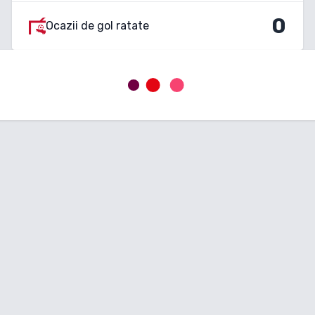
0
Ocazii de gol ratate