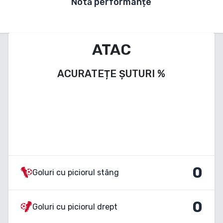
Notă performanțe
ATAC
ACURATEȚE ȘUTURI
%
0
Goluri cu piciorul stâng
0
Goluri cu piciorul drept