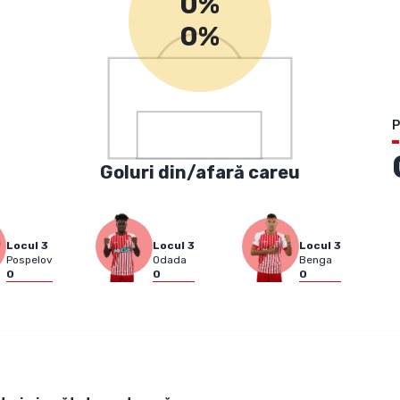
0%
0%
P
Goluri din/afară careu
Locul
3
Locul
3
Locul
3
Pospelov
Odada
Benga
0
0
0