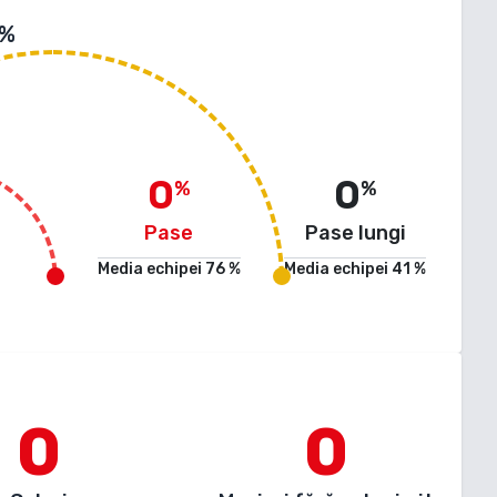
 %
0
0
%
%
Pase
Pase lungi
Media echipei
76
%
Media echipei
41
%
0
0