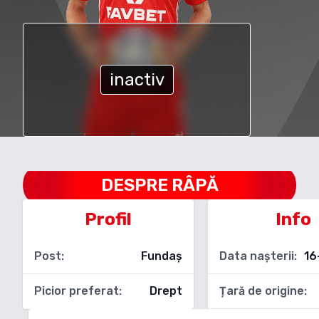
inactiv
DESPRE
RÂPĂ
Profil
Info
Post:
Fundaș
Data nașterii:
16
Picior preferat:
Drept
Țară de origine: