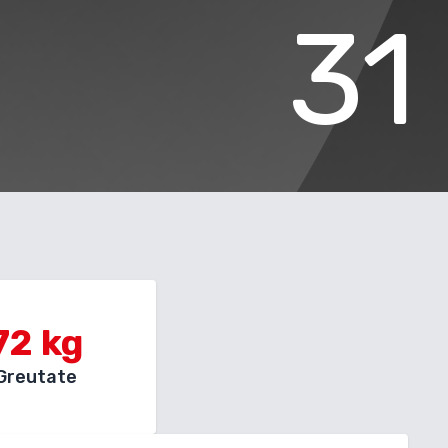
31
72
kg
Greutate