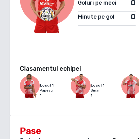
0
Goluri pe meci
0
Minute pe gol
Clasamentul echipei
Locul
1
Locul
1
Papeau
Sinani
1
1
Pase