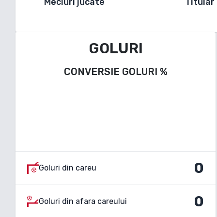
Meciuri jucate
Titular
GOLURI
CONVERSIE GOLURI
%
0
Goluri din careu
0
Goluri din afara careului