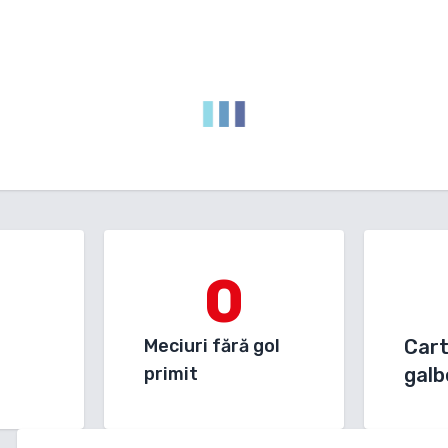
0
Meciuri fără gol
Car
primit
galb