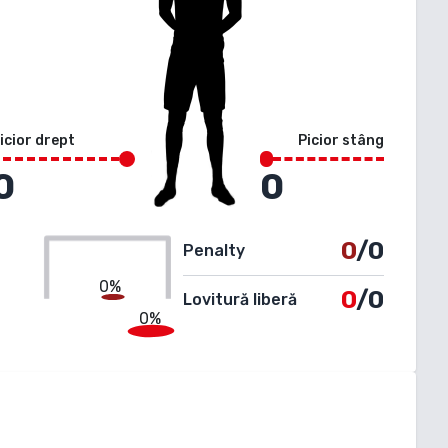
icior drept
Picior stâng
0
0
0
/0
Penalty
0%
0
/0
Lovitură liberă
0%