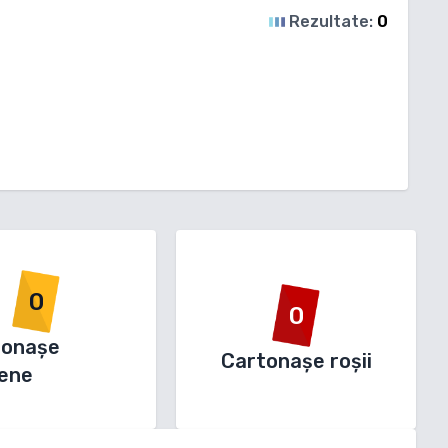
Rezultate:
0
0
0
tonașe
Cartonașe roșii
ene