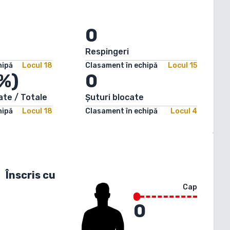
0
Respingeri
hipă
Locul
18
Clasament în echipă
Locul
15
%)
0
ate / Totale
Șuturi blocate
hipă
Locul
18
Clasament în echipă
Locul
4
Înscris cu
Cap
0