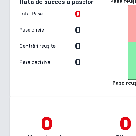
Rata de succes a paselor
Pase reuși
0
Total Pase
0
Pase cheie
0
Centrări reușite
0
Pase decisive
Pase reuș
0
0