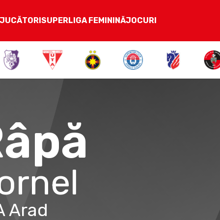
JUCĂTORI
SUPERLIGA FEMININĂ
JOCURI
Râpă
ornel
A Arad