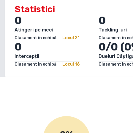
Statistici
0
0
Atingeri pe meci
Tackling-uri
Clasament în echipă
Locul
21
Clasament în ec
0
0/0 (0
Intercepții
Dueluri Câștig
Clasament în echipă
Locul
16
Clasament în ec