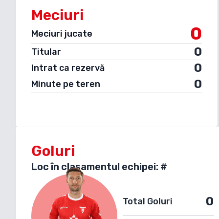
Meciuri
0
Meciuri jucate
0
Titular
0
Intrat ca rezervă
0
Minute pe teren
Goluri
Loc în clasamentul echipei: #
0
Total Goluri