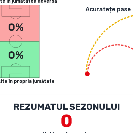
te in jumătatea adversă
Acuratețe pase
0%
0%
ite în propria jumătate
REZUMATUL SEZONULUI
0