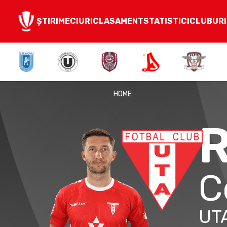
ȘTIRI
MECIURI
CLASAMENT
STATISTICI
CLUBURI
HOME
C
UT