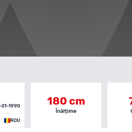
180
cm
-01-1990
Înălțime
ROU