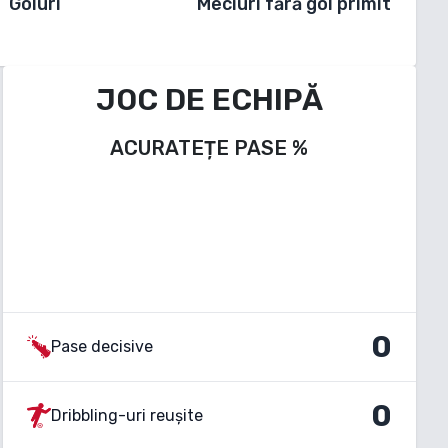
Goluri
Meciuri fără gol primit
JOC DE ECHIPĂ
ACURATEȚE PASE
%
0
Pase decisive
0
Dribbling-uri reușite