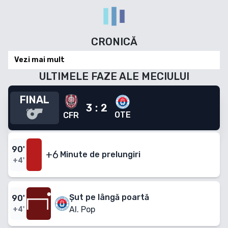
CRONICĂ
Vezi mai mult
ULTIMELE FAZE ALE MECIULUI
FINAL
3
:
2
OTE
CFR
90
'
+6
Minute
de prelungiri
+4'
Șut pe lângă poartă
90
'
Al. Pop
+4'