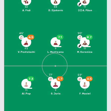
82
88
11
A. Fică
D. Djokovic
(C)
A. Păun
45
'
90
'
6.5
7.1
8.7
93
9
17
V. Postolachi
L. Munteanu
M. Korenica
77
'
59
'
7.3
6.7
6.5
11
9
7
Al. Pop
S. Juric
F. Maciel