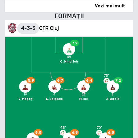
Vezi mai mult
FORMAȚII
4-3-3
CFR Cluj
7.2
89
O. Hindrich
75
'
5.9
6.7
6.4
7.2
19
4
27
3
V. Mogoș
L. Bolgado
M. Ilie
A. Abeid
45
'
70
'
6.8
6.5
6.8