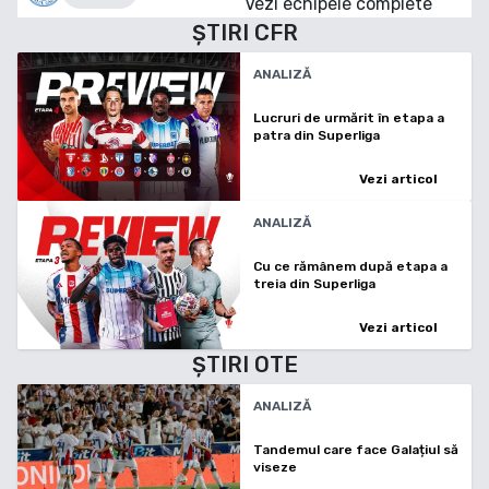
Vezi echipele complete
ȘTIRI
CFR
ANALIZĂ
Lucruri de urmărit în etapa a
patra din Superliga
Vezi articol
ANALIZĂ
Cu ce rămânem după etapa a
treia din Superliga
Vezi articol
ȘTIRI
OTE
ANALIZĂ
Tandemul care face Galațiul să
viseze