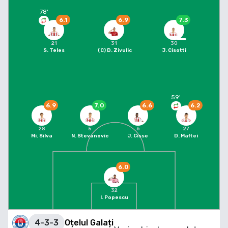
78
'
6.1
6.9
7.3
21
31
30
S. Teles
(C)
D. Zivulic
J. Cisotti
59
'
6.9
7.0
6.6
6.2
28
5
6
27
Mi. Silva
N. Stevanovic
J. Cisse
D. Maftei
6.0
32
I. Popescu
4-3-3
Oțelul Galați