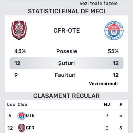
Vezi toate fazele
STATISTICI FINAL DE MECI
CFR
-
OTE
45%
Posesie
55%
12
Șuturi
12
9
Faulturi
12
Vezi mai mult
CLASAMENT
REGULAR
Loc
Club
MJ
P
6
3
OTE
5
12
3
3
CFR