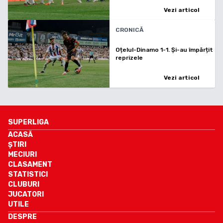
Vezi articol
CRONICĂ
Oțelul-Dinamo 1-1. Și-au împărțit
reprizele
Vezi articol
SUPERLIGA
ACASĂ
ȘTIRI
MECIURI
CLASAMENT
STATISTICI
CLUBURI
JUCATORI
UTILE
DESPRE