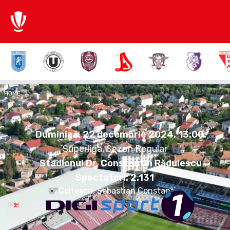
3:2
HOME
OTE
CFR
Duminică, 22 decembrie 2024.
13:00
Duminică, 22 decembrie 2024, 13:00
.
Superliga, Sezon Regular
Stadionul Dr. Constantin Rădulescu
Spectatori:
2.131
Coltescu, Sebastian Constantin