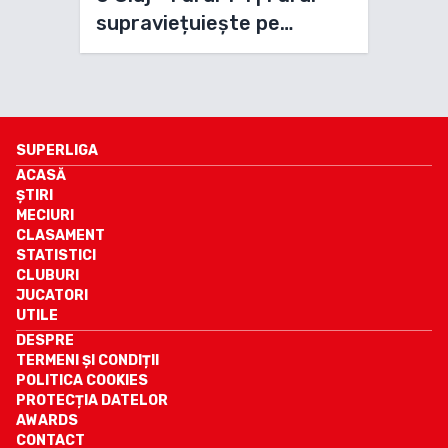
supraviețuiește pe
terenul liderului
SUPERLIGA
ACASĂ
ȘTIRI
MECIURI
CLASAMENT
STATISTICI
CLUBURI
JUCATORI
UTILE
DESPRE
TERMENI ȘI CONDIȚII
POLITICA COOKIES
PROTECȚIA DATELOR
AWARDS
CONTACT