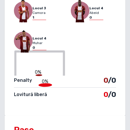
Locul
3
Locul
4
Camora
Abeid
1
0
Locul
4
Muhar
0
0%
0
/0
Penalty
0%
0
/0
Lovitură liberă
Pase