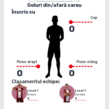
Goluri din/afară careu
Înscris cu
Cap
0
Picior drept
Picior stâng
0
0
Clasamentul echipei
Locul
1
Locul
1
Drazic
Cordea
3
3