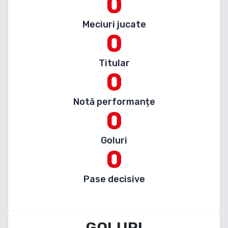
0
Meciuri jucate
0
Titular
0
Notă performanțe
0
Goluri
0
Pase decisive
GOLURI