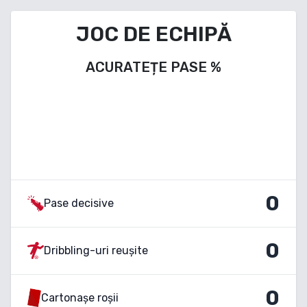
JOC DE ECHIPĂ
ACURATEȚE PASE
%
0
Pase decisive
0
Dribbling-uri reușite
0
Cartonașe roșii