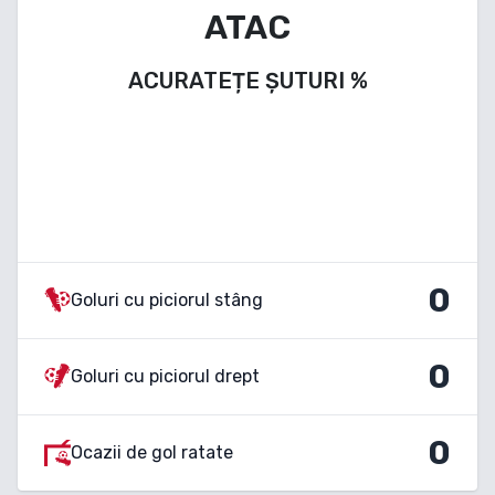
ATAC
ACURATEȚE ȘUTURI
%
0
Goluri cu piciorul stâng
0
Goluri cu piciorul drept
0
Ocazii de gol ratate