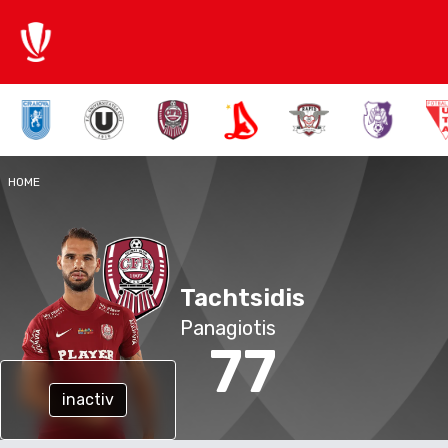
HOME
Tachtsidis
Panagiotis
77
inactiv