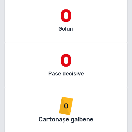
0
Goluri
0
Pase decisive
0
Cartonașe galbene