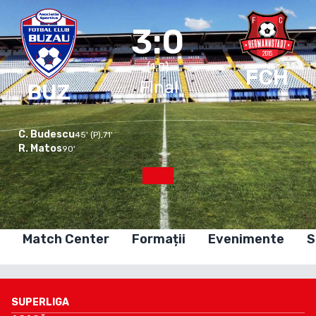
3:0
(
1
:
0
)
FCH
Final
BUZ
C. Budescu
45
'
(P)
,
71
'
R. Matos
90
'
Match Center
Formații
Evenimente
S
SUPERLIGA