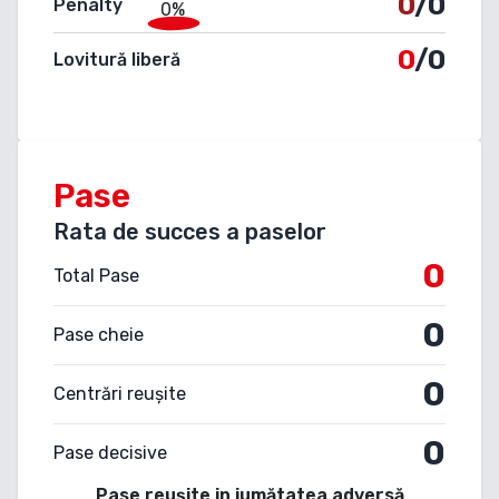
0
/0
Penalty
0%
0
/0
Lovitură liberă
Pase
Rata de succes a paselor
0
Total Pase
0
Pase cheie
0
Centrări reușite
0
Pase decisive
Pase reușite in jumătatea adversă