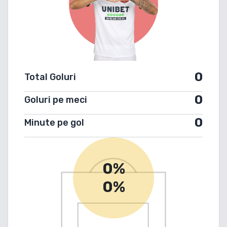
0
Total Goluri
0
Goluri pe meci
0
Minute pe gol
0%
0%