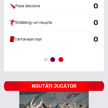
0
Pase decisive
0
Dribbling-uri reușite
0
Cartonașe roșii
NOUTĂȚI JUCĂTOR