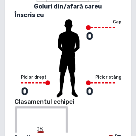
Goluri din/afară careu
Înscris cu
Cap
0
Picior drept
Picior stâng
0
0
Clasamentul echipei
0%