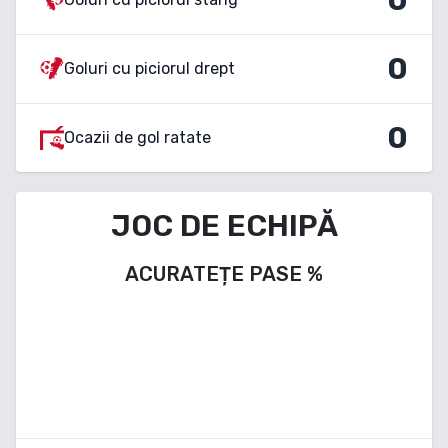
0
Goluri cu piciorul drept
0
Ocazii de gol ratate
JOC DE ECHIPĂ
ACURATEȚE PASE
%