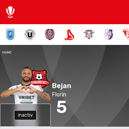
HOME
Bejan
Florin
5
inactiv