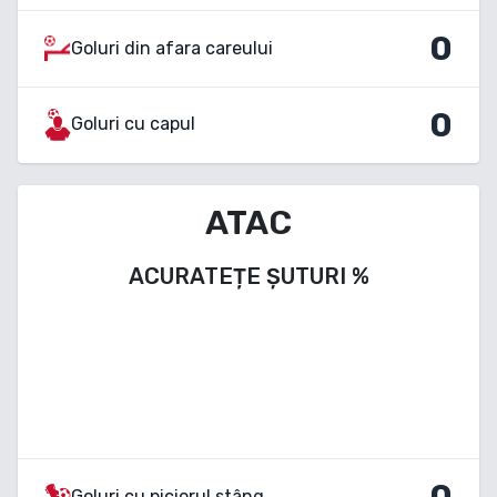
0
Goluri din afara careului
0
Goluri cu capul
ATAC
ACURATEȚE ȘUTURI
%
0
Goluri cu piciorul stâng