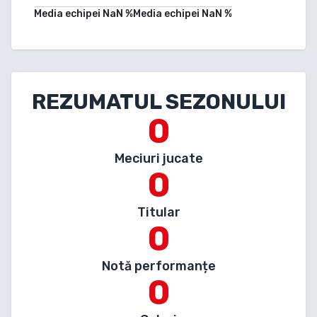
Media echipei
NaN
%
Media echipei
NaN
%
REZUMATUL SEZONULUI
0
Meciuri jucate
0
Titular
0
Notă performanțe
0