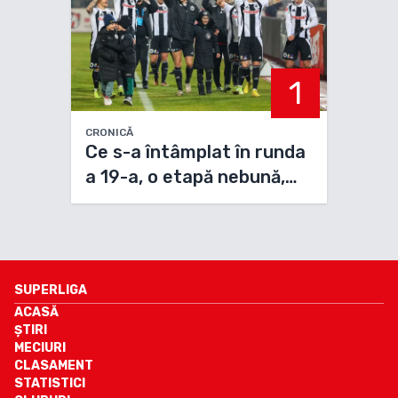
1
CRONICĂ
Ce s-a întâmplat în runda
a 19-a, o etapă nebună,
care a avut trei lideri
SUPERLIGA
ACASĂ
ȘTIRI
MECIURI
CLASAMENT
STATISTICI