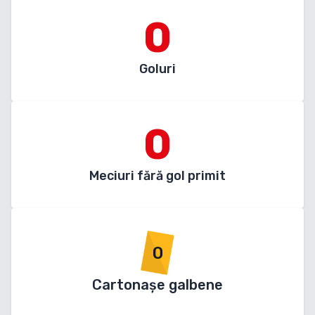
0
Goluri
0
Meciuri fără gol primit
0
Cartonașe galbene