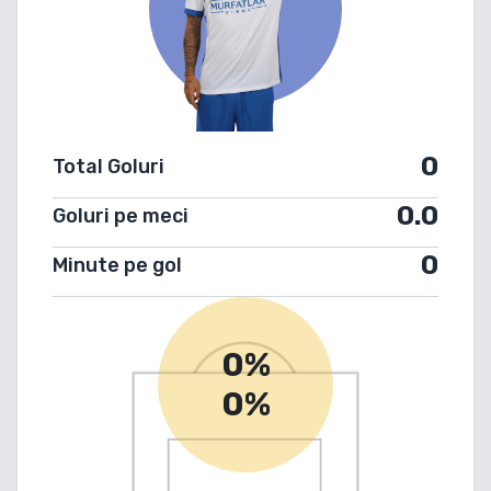
0
Total Goluri
0.0
Goluri pe meci
0
Minute pe gol
0%
0%