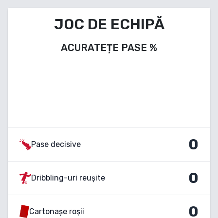
JOC DE ECHIPĂ
ACURATEȚE PASE
%
0
Pase decisive
0
Dribbling-uri reușite
0
Cartonașe roșii