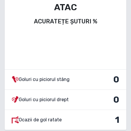
ATAC
ACURATEȚE ȘUTURI
%
0
Goluri cu piciorul stâng
0
Goluri cu piciorul drept
1
Ocazii de gol ratate