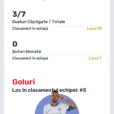
3/7
Dueluri Câștigate / Totale
Clasament în echipă
Locul
14
0
Șuturi blocate
Clasament în echipă
Locul
7
Goluri
Loc în clasamentul echipei: #
5