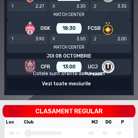
1
2.27
X
3.30
2
3.35
MATCH CENTER
OSK
18:30
FCSB
1
3.90
X
3.50
2
2.00
MATCH CENTER
JOI 08 OCTOMBRIE
CFR
13:00
UCJ
Cotele sunt oferite de
Vezi toate meciurile
CLASAMENT REGULAR
Loc
Club
MJ
DG
P