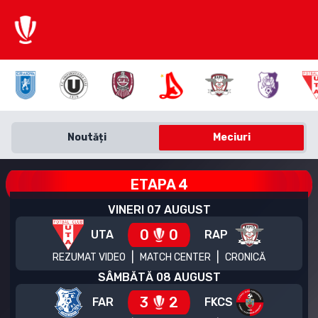
Noutăți
Meciuri
ETAPA
4
VINERI 07 AUGUST
0
0
UTA
RAP
|
|
REZUMAT VIDEO
MATCH CENTER
CRONICĂ
SÂMBĂTĂ 08 AUGUST
3
2
FAR
FKCS