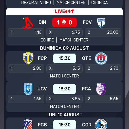
|
|
REZUMAT VIDEO
MATCH CENTER
CRONICĂ
LIVE
41
'
1
0
DIN
FCV
1
1.16
X
6.75
2
20.00
|
ECHIPE
MATCH CENTER
DUMINICĂ 09 AUGUST
FCP
15:30
OTE
1
2.80
X
3.15
2
2.70
MATCH CENTER
UCV
18:30
FCA
1
1.65
X
3.85
2
5.65
MATCH CENTER
LUNI 10 AUGUST
FCB
15:30
COR