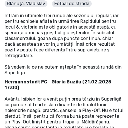
Blănuță, Vladislav
Fotbal de strada
Intrăm în ultimele trei runde ale sezonului regular, iar
pentru echipele aflate în urmărirea Rapidului pentru
locul 6, victoria este obligatorie în această etapă, cu
speranța unui pas greșit al giuleștenilor. În subsolul
clasamentului, goana după puncte continuă, chiar
dacă aceastea se vor înjumătăți. Însă orice rezultat
pozitiv poate face diferența între supraviețuire și
retrogradare.
Să vedem la ce ne putem aștepta în această rundă din
Superliga.
Hermannstadt FC - Gloria Buzău (21.02.2025 -
17:00)
Avântul sibienilor a venit puțin prea târziu în Superligă,
iar parcursul foarte slab dinainte de finalul lunii
noiembrie neagă, practic, șansele la Play-Off. Nu e totul
pierdut, însă, pentru că forma bună poate reprezenta
un Play-Out liniștit pentru trupa lui Măldărășanu.
Gloria caută consistența în rezultate și e forțată să