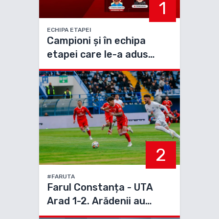
1
ECHIPA ETAPEI
Campioni și în echipa
etapei care le-a adus
titlul
2
#FARUTA
Farul Constanța - UTA
Arad 1-2. Arădenii au
scăpat