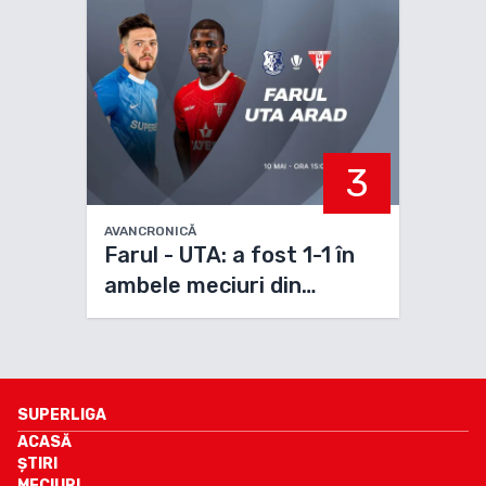
3
AVANCRONICĂ
Farul - UTA: a fost 1-1 în
ambele meciuri din
sezonul regular
SUPERLIGA
ACASĂ
ȘTIRI
MECIURI