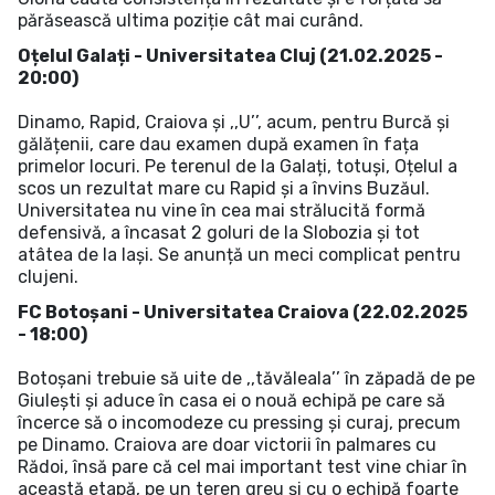
părăsească ultima poziție cât mai curând.
Oțelul Galați - Universitatea Cluj (21.02.2025 -
20:00)
Dinamo, Rapid, Craiova și ,,U’’, acum, pentru Burcă și
gălățenii, care dau examen după examen în fața
primelor locuri. Pe terenul de la Galați, totuși, Oțelul a
scos un rezultat mare cu Rapid și a învins Buzăul.
Universitatea nu vine în cea mai strălucită formă
defensivă, a încasat 2 goluri de la Slobozia și tot
atâtea de la Iași. Se anunță un meci complicat pentru
clujeni.
FC Botoșani - Universitatea Craiova (22.02.2025
- 18:00)
Botoșani trebuie să uite de ,,tăvăleala’’ în zăpadă de pe
Giulești și aduce în casa ei o nouă echipă pe care să
încerce să o incomodeze cu pressing și curaj, precum
pe Dinamo. Craiova are doar victorii în palmares cu
Rădoi, însă pare că cel mai important test vine chiar în
această etapă, pe un teren greu și cu o echipă foarte