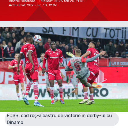
Andrei Bendeac
Publicat:
2025 feb 20, 11:15
Actualizat:
2025 iun 30, 12:06
FCSB, cod roș-albastru de victorie în derby-ul cu
Dinamo