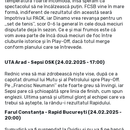
temperatură foarte incomodă, însă sperăm ca
spectacolul să ne încălzească puțin. FCSB vine în mare
formă, indiferent de rezultatul din această seară
împotriva lui PAOK, iar Dinamo vrea revanșa pentru un
,,set de tenis’’, scor 0-6 la general în cele două meciuri
disputate deja în sezon. Ce e și mai frumos este că
vom avea parte de încă două meciuri de foc între
cluburile istorice și în Play-Off, dacă totul merge
conform planului care se întrevede.
UTA Arad - Sepsi OSK (24.02.2025 - 17:00)
Rednic vrea să mai zdrobească niște vise, după ce a
capotat drumul lui Mutu și al Petrolului spre Play-Off.
Pe ,,Francisc Neumann’’ este foarte greu să învingi, iar
Sepsi pare că șchioapătă spre linia de finish, cum spun
englezii. Ultima șansă și ultimul glonț al echipei care va
trebui să aștepte, la rându-i rezultatul Rapidului.
Farul Constanța - Rapid București (24.02.2025 -
20:00)
Șumudică va fi suspendat la Ovidiu și nu va fi pe bancă,