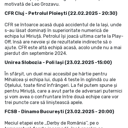
motivată de Leo Grozavu.
CFR Cluj - Petrolul Ploiești (22.02.2025 - 20:30)
CFR se întoarce acasă după accidentul de la Iași, unde
s-au lăsat dominați în superioritate numerică de
echipa lui Miriuță. Petrolul își joacă ultima carte la Play-
Off, însă are nevoie și de rezultatele indirecte să o
ajute. CFR este altă echipă acasă, acolo unde nu a mai
pierdut din septembrie 2024.
Unirea Slobozia - Poli Iași (23.02.2025 -15:00)
În sfârșit, un duel mai accesibil pe hârtie pentru
Mihalcea și echipa lui, după 4 teste în oglindă cu ale
Oțelului, toate fiind înfrângeri. La fel putem spune și
pentru Miriuță, care a avut parte de adversari puternici
și vom avea o confruntare între două echipe care vor
trei puncte care să liniștească apele.
FCSB - Dinamo București (23.02.2025 - 20:00)
Meciul etapei este ,,Derby de România’’, pe o