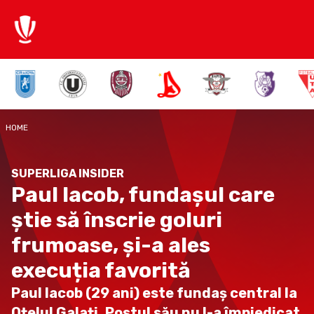
HOME
SUPERLIGA INSIDER
Paul Iacob, fundașul care
știe să înscrie goluri
frumoase, și-a ales
execuția favorită
Paul Iacob (29 ani) este fundaș central la
Oțelul Galați. Postul său nu l-a împiedicat