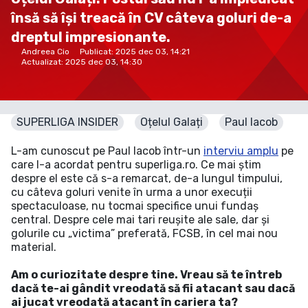
însă să își treacă în CV câteva goluri de-a
dreptul impresionante.
Andreea Cio
Publicat:
2025 dec 03, 14:21
Actualizat:
2025 dec 03, 14:30
SUPERLIGA INSIDER
Oțelul Galați
Paul Iacob
L-am cunoscut pe Paul Iacob într-un
interviu amplu
pe
care l-a acordat pentru superliga.ro. Ce mai știm
despre el este că s-a remarcat, de-a lungul timpului,
cu câteva goluri venite în urma a unor execuții
spectaculoase, nu tocmai specifice unui fundaș
central. Despre cele mai tari reușite ale sale, dar și
golurile cu „victima” preferată, FCSB, în cel mai nou
material.
Am o curiozitate despre tine. Vreau să te întreb
dacă te-ai gândit vreodată să fii atacant sau dacă
ai jucat vreodată atacant în cariera ta?