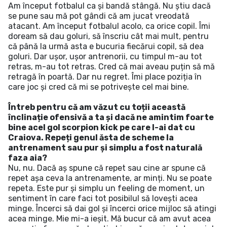
Am început fotbalul ca și bandă stângă. Nu știu dacă
se pune sau mă pot gândi că am jucat vreodată
atacant. Am început fotbalul acolo, ca orice copil. Îmi
doream să dau goluri, să înscriu cât mai mult, pentru
că până la urmă asta e bucuria fiecărui copil, să dea
goluri. Dar ușor, ușor antrenorii, cu timpul m-au tot
retras, m-au tot retras. Cred că mai aveau puțin să mă
retragă în poartă. Dar nu regret. Îmi place poziția în
care joc și cred că mi se potrivește cel mai bine.
Întreb pentru că am văzut cu toții această
înclinație ofensivă a ta și dacă ne amintim foarte
bine acel gol scorpion kick pe care l-ai dat cu
Craiova. Repeți genul ăsta de scheme la
antrenament sau pur și simplu a fost naturală
faza aia?
Nu, nu. Dacă aș spune că repet sau cine ar spune că
repet așa ceva la antrenamente, ar minți. Nu se poate
repeta. Este pur și simplu un feeling de moment, un
sentiment în care faci tot posibilul să lovești acea
minge. Încerci să dai gol și încerci orice mijloc să atingi
acea minge. Mie mi-a ieșit. Mă bucur că am avut acea