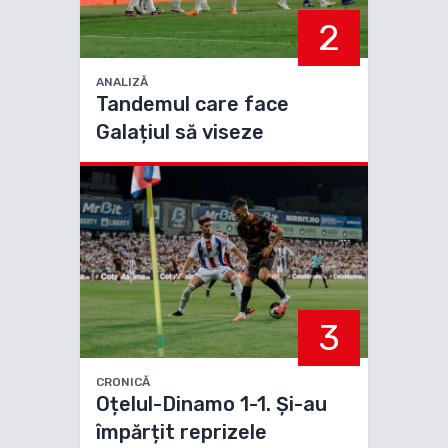
2
ANALIZĂ
Tandemul care face
Galațiul să viseze
3
CRONICĂ
Oțelul-Dinamo 1-1. Și-au
împărțit reprizele