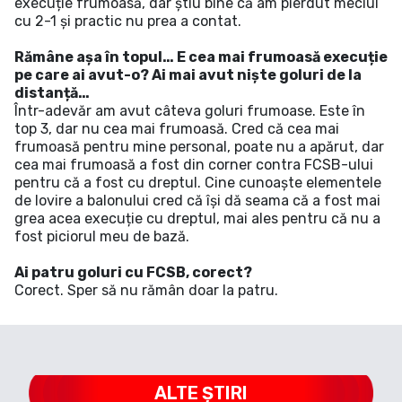
execuție frumoasă, dar știu bine că am pierdut meciul
cu 2-1 și practic nu prea a contat.
Rămâne așa în topul… E cea mai frumoasă execuție
pe care ai avut-o? Ai mai avut niște goluri de la
distanță…
Într-adevăr am avut câteva goluri frumoase. Este în
top 3, dar nu cea mai frumoasă. Cred că cea mai
frumoasă pentru mine personal, poate nu a apărut, dar
cea mai frumoasă a fost din corner contra FCSB-ului
pentru că a fost cu dreptul. Cine cunoaște elementele
de lovire a balonului cred că își dă seama că a fost mai
grea acea execuție cu dreptul, mai ales pentru că nu a
fost piciorul meu de bază.
Ai patru goluri cu FCSB, corect?
Corect. Sper să nu rămân doar la patru.
ALTE ȘTIRI