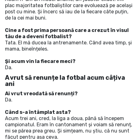
plac majoritatea fotbaliștilor care evoluează pe același
post cu mine. Și încerc să iau de la fiecare câte puțin,
de la cei mai buni.
Cine a fost prima persoană care a crezut în visul
tău de a deveni fotbalist?
Tata. El mă ducea la antrenamente. Când avea timp, și
mama, bineînțeles.
Și acum vin la fiecare meci?
Da.
A vrut să renunțe la fotbal acum câțiva
ani
Ai vrut vreodată să renunți?
Da.
Când s-a întâmplat asta?
Acum trei ani, cred, la liga a doua, până să începem
campionatul. Eram în cantonament și voiam să renunț,
mi se părea prea greu. Și simțeam, nu știu, că nu sunt
făcut pentru așa ceva.