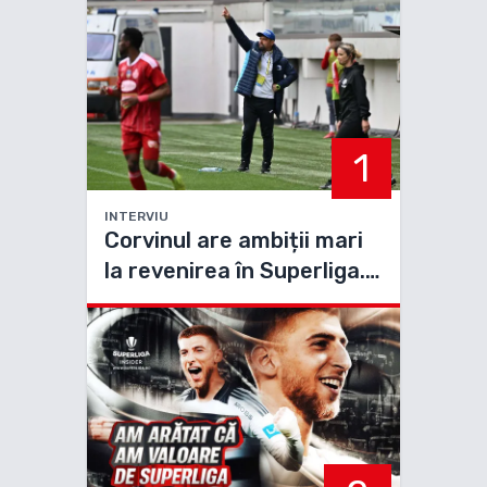
1
INTERVIU
Corvinul are ambiții mari
la revenirea în Superliga.
Maxim: “Vreau în play-off!”