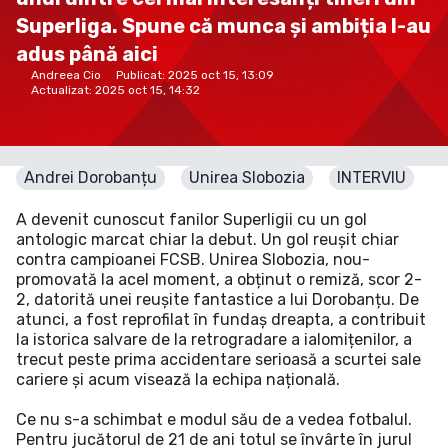
Superliga. Spune că munca și ambiția l-au
adus până aici
Andreea Cio
Publicat:
2025 oct 15, 13:09
Actualizat:
2025 oct 15, 14:32
Andrei Dorobanțu
Unirea Slobozia
INTERVIU
A devenit cunoscut fanilor Superligii cu un gol
antologic marcat chiar la debut. Un gol reușit chiar
contra campioanei FCSB. Unirea Slobozia, nou-
promovată la acel moment, a obținut o remiză, scor 2-
2, datorită unei reușite fantastice a lui Dorobanțu. De
atunci, a fost reprofilat în fundaș dreapta, a contribuit
la istorica salvare de la retrogradare a ialomițenilor, a
trecut peste prima accidentare serioasă a scurtei sale
cariere și acum visează la echipa națională.
Ce nu s-a schimbat e modul său de a vedea fotbalul.
Pentru jucătorul de 21 de ani totul se învârte în jurul