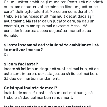
Ca un jucător ambițios și muncitor. Pentru că niciodată
nu m-am caracterizat pe mine ca fiind un jucător pe
care îl definește talentul. Mereu am considerat că
trebuie să muncesc mult mai mult decât dacă aș fi
avut talent. Mă refer ca un jucător care, să dau un
exemplu, cum am spus mai devreme, Messi. Mă
consider în partea aceea de jucător muncitor, ca
Ronaldo.
Și asta înseamnă că trebuie să te ambiționezi, să
te motivezi mereu?
Da.
Și cum faci asta?
Încerc să îmi impun singur că sunt cel mai bun, că de-
asta sunt în teren, de-asta joc, ca să fiu cel mai bun.
Să dau cel mai bun randament.
Ce își spui înainte de meci?
Înainte de meci, fix asta: că sunt cel mai bun și că
trebuie să dau cel mai bun randament.