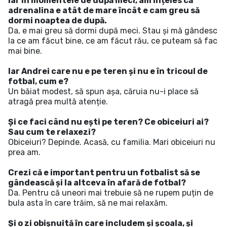
Iar în momentele de după meci, am înțeles că
adrenalina e atât de mare încât e cam greu să
dormi noaptea de după.
Da, e mai greu să dormi după meci. Stau și mă gândesc
la ce am făcut bine, ce am făcut rău, ce puteam să fac
mai bine.
Iar Andrei care nu e pe teren și nu e în tricoul de
fotbal, cum e?
Un băiat modest, să spun așa, căruia nu-i place să
atragă prea multă atenție.
Și ce faci când nu ești pe teren? Ce obiceiuri ai?
Sau cum te relaxezi?
Obiceiuri? Depinde. Acasă, cu familia. Mari obiceiuri nu
prea am.
Crezi că e important pentru un fotbalist să se
gândească și la altceva în afară de fotbal?
Da. Pentru că uneori mai trebuie să ne rupem puțin de
bula asta în care trăim, să ne mai relaxăm.
Și o zi obișnuită în care includem și școala, și