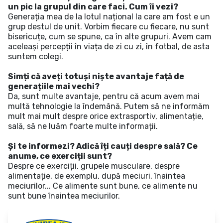
un pic la grupul din care faci. Cum îi vezi?
Generația mea de la lotul național la care am fost e un
grup destul de unit. Vorbim fiecare cu fiecare, nu sunt
bisericuțe, cum se spune, ca în alte grupuri. Avem cam
aceleași percepții în viața de zi cu zi, în fotbal, de asta
suntem colegi.
Simți că aveți totuși niște avantaje față de
generațiile mai vechi?
Da, sunt multe avantaje, pentru că acum avem mai
multă tehnologie la îndemână. Putem să ne informăm
mult mai mult despre orice extrasportiv, alimentație,
sală, să ne luăm foarte multe informații.
Și te informezi? Adică îți cauți despre sală? Ce
anume, ce exerciții sunt?
Despre ce exerciții, grupele musculare, despre
alimentație, de exemplu, după meciuri, înaintea
meciurilor... Ce alimente sunt bune, ce alimente nu
sunt bune înaintea meciurilor.