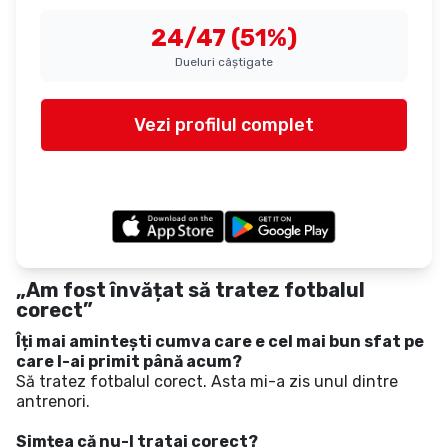
24/47 (51%)
Dueluri câștigate
Vezi profilul complet
Actualizat la:
15 Oct 2025
powered by
„Am fost învățat să tratez fotbalul
corect”
Îți mai amintești cumva care e cel mai bun sfat pe
care l-ai primit până acum?
Să tratez fotbalul corect. Asta mi-a zis unul dintre
antrenori.
Simțea că nu-l tratai corect?