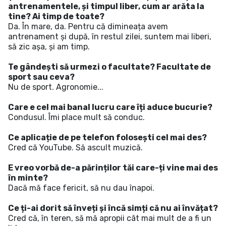
antrenamentele, și timpul liber, cum ar arăta la
tine? Ai timp de toate?
Da. În mare, da. Pentru că dimineața avem
antrenament și după, în restul zilei, suntem mai liberi,
să zic așa, și am timp.
Te gândești să urmezi o facultate? Facultate de
sport sau ceva?
Nu de sport. Agronomie...
Care e cel mai banal lucru care îți aduce bucurie?
Condusul. Îmi place mult să conduc.
Ce aplicație de pe telefon folosești cel mai des?
Cred că YouTube. Să ascult muzică.
E vreo vorbă de-a părinților tăi care-ți vine mai des
în minte?
Dacă mă face fericit, să nu dau înapoi.
Ce ți-ai dorit să înveți și încă simți că nu ai învățat?
Cred că, în teren, să mă apropii cât mai mult de a fi un