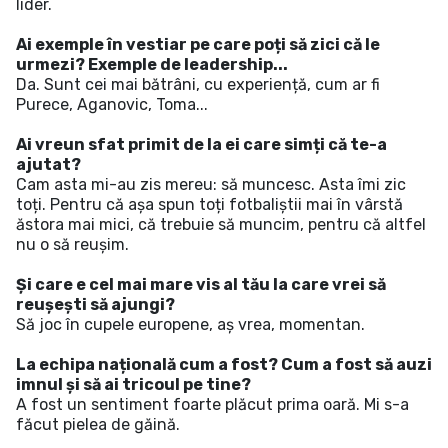
lider.
Ai exemple în vestiar pe care poți să zici că le
urmezi? Exemple de leadership...
Da. Sunt cei mai bătrâni, cu experiență, cum ar fi
Purece, Aganovic, Toma...
Ai vreun sfat primit de la ei care simți că te-a
ajutat?
Cam asta mi-au zis mereu: să muncesc. Asta îmi zic
toți. Pentru că așa spun toți fotbaliștii mai în vârstă
ăstora mai mici, că trebuie să muncim, pentru că altfel
nu o să reușim.
Și care e cel mai mare vis al tău la care vrei să
reușești să ajungi?
Să joc în cupele europene, aș vrea, momentan.
La echipa națională cum a fost? Cum a fost să auzi
imnul și să ai tricoul pe tine?
A fost un sentiment foarte plăcut prima oară. Mi s-a
făcut pielea de găină.