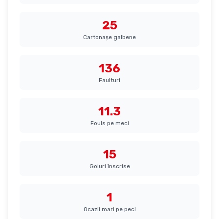
25
Cartonașe galbene
136
Faulturi
11.3
Fouls pe meci
15
Goluri înscrise
1
Ocazii mari pe peci