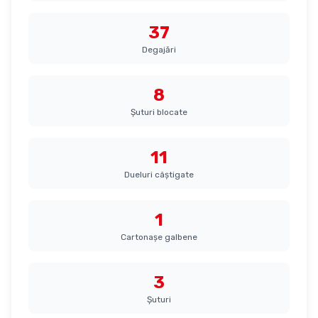
37
Degajări
8
Șuturi blocate
11
Dueluri câștigate
1
Cartonașe galbene
3
Șuturi