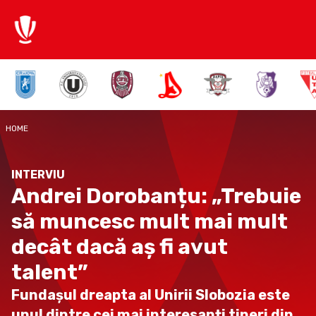
HOME
INTERVIU
Andrei Dorobanțu: „Trebuie
să muncesc mult mai mult
decât dacă aș fi avut
talent”
Fundașul dreapta al Unirii Slobozia este
unul dintre cei mai interesanți tineri din