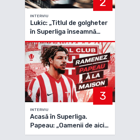
2
INTERVIU
Lukic: „Titlul de golgheter
în Superliga înseamnă
mult, mi-a adus Cupa
Mondială”
3
INTERVIU
Acasă în Superliga.
Papeau: „Oamenii de aici
iubesc fotbalul, așa că ne