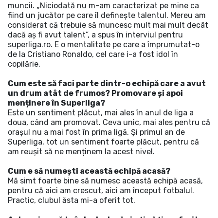
muncii. „Niciodată nu m-am caracterizat pe mine ca
fiind un jucător pe care îl definește talentul. Mereu am
considerat că trebuie să muncesc mult mai mult decât
dacă aș fi avut talent”, a spus în interviul pentru
superliga.ro. E o mentalitate pe care a împrumutat-o
de la Cristiano Ronaldo, cel care i-a fost idol în
copilărie.
Cum este să faci parte dintr-o echipă care a avut
un drum atât de frumos? Promovare și apoi
menținere în Superliga?
Este un sentiment plăcut, mai ales în anul de liga a
doua, când am promovat. Ceva unic, mai ales pentru că
orașul nu a mai fost în prima ligă. Și primul an de
Superliga, tot un sentiment foarte plăcut, pentru că
am reușit să ne menținem la acest nivel.
Cum e să numești această echipă acasă?
Mă simt foarte bine să numesc această echipă acasă,
pentru că aici am crescut, aici am început fotbalul.
Practic, clubul ăsta mi-a oferit tot.