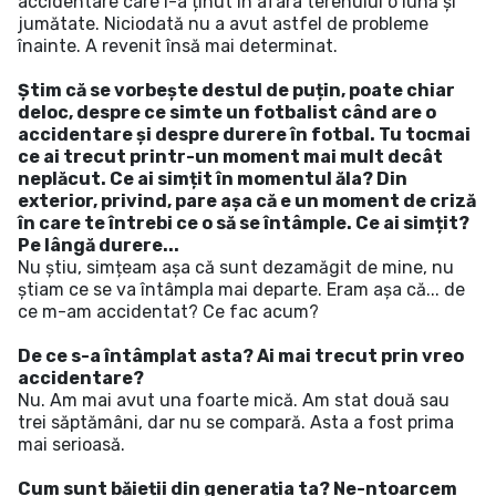
accidentare care l-a ținut în afara terenului o lună și
jumătate. Niciodată nu a avut astfel de probleme
înainte. A revenit însă mai determinat.
Știm că se vorbește destul de puțin, poate chiar
deloc, despre ce simte un fotbalist când are o
accidentare și despre durere în fotbal. Tu tocmai
ce ai trecut printr-un moment mai mult decât
neplăcut. Ce ai simțit în momentul ăla? Din
exterior, privind, pare așa că e un moment de criză
în care te întrebi ce o să se întâmple. Ce ai simțit?
Pe lângă durere...
Nu știu, simțeam așa că sunt dezamăgit de mine, nu
știam ce se va întâmpla mai departe. Eram așa că... de
ce m-am accidentat? Ce fac acum?
De ce s-a întâmplat asta? Ai mai trecut prin vreo
accidentare?
Nu. Am mai avut una foarte mică. Am stat două sau
trei săptămâni, dar nu se compară. Asta a fost prima
mai serioasă.
Cum sunt băieții din generația ta? Ne-ntoarcem