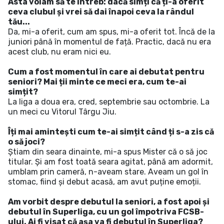
Asta voiam să te întreb: dacă simți că ți-a oferit
ceva clubul și vrei să dai înapoi ceva la rândul
tău...
Da, mi-a oferit, cum am spus, mi-a oferit tot. Încă de la
juniori până în momentul de față. Practic, dacă nu era
acest club, nu eram nici eu.
Cum a fost momentul în care ai debutat pentru
seniori? Mai ții minte ce meci era, cum te-ai
simțit?
La liga a doua era, cred, septembrie sau octombrie. La
un meci cu Vitorul Târgu Jiu.
Îți mai amintești cum te-ai simțit când ți s-a zis că
o să joci?
Știam din seara dinainte, mi-a spus Mister că o să joc
titular. Și am fost toată seara agitat, până am adormit,
umblam prin cameră, n-aveam stare. Aveam un gol în
stomac, fiind și debut acasă, am avut puține emoții.
Am vorbit despre debutul la seniori, a fost apoi și
debutul în Superliga, cu un gol împotriva FCSB-
ului. Ai fi visat că așa va fi debutul în Superliga?