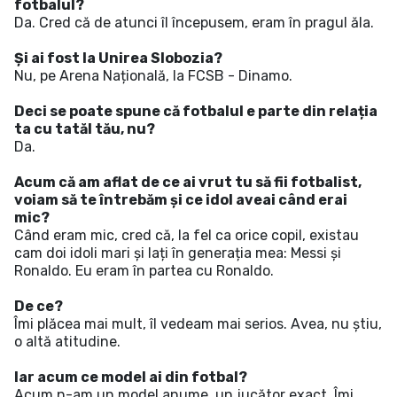
fotbalul?
Da. Cred că de atunci îl începusem, eram în pragul ăla.
Și ai fost la Unirea Slobozia?
Nu, pe Arena Națională, la FCSB - Dinamo.
Deci se poate spune că fotbalul e parte din relația
ta cu tatăl tău, nu?
Da.
Acum că am aflat de ce ai vrut tu să fii fotbalist,
voiam să te întrebăm și ce idol aveai când erai
mic?
Când eram mic, cred că, la fel ca orice copil, existau
cam doi idoli mari și lați în generația mea: Messi și
Ronaldo. Eu eram în partea cu Ronaldo.
De ce?
Îmi plăcea mai mult, îl vedeam mai serios. Avea, nu știu,
o altă atitudine.
Iar acum ce model ai din fotbal?
Acum n-am un model anume, un jucător exact. Îmi