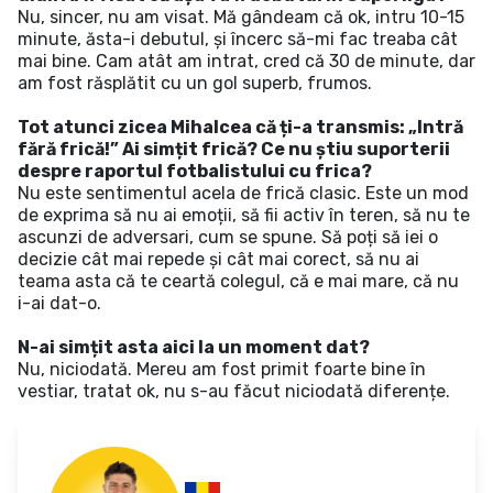
Nu, sincer, nu am visat. Mă gândeam că ok, intru 10-15
minute, ăsta-i debutul, și încerc să-mi fac treaba cât
mai bine. Cam atât am intrat, cred că 30 de minute, dar
am fost răsplătit cu un gol superb, frumos.
Tot atunci zicea Mihalcea că ți-a transmis: „Intră
fără frică!” Ai simțit frică? Ce nu știu suporterii
despre raportul fotbalistului cu frica?
Nu este sentimentul acela de frică clasic. Este un mod
de exprima să nu ai emoții, să fii activ în teren, să nu te
ascunzi de adversari, cum se spune. Să poți să iei o
decizie cât mai repede și cât mai corect, să nu ai
teama asta că te ceartă colegul, că e mai mare, că nu
i-ai dat-o.
N-ai simțit asta aici la un moment dat?
Nu, niciodată. Mereu am fost primit foarte bine în
vestiar, tratat ok, nu s-au făcut niciodată diferențe.
Dorobanțu, Andrei