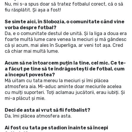
Nu, mi s-a spus doar să tratez fotbalul corect, că o să
fiu răsplătit. Și așa a fost!
Se simte aici, în Slobozia, o comunitate când vine
vorba despre fotbal?
Da, e o comunitate destul de unită. Și la liga a doua era
foarte multă lume care venea la meciuri și mă gândesc
că și acum, mai ales în Superliga, ar veni tot așa. Cred
că chiar mai multă lume.
Acum să ne întoarcem puțin la tine, cel mic. Ce te-
a făcut pe tine să te îndrăgostești de fotbal, cum
a început povestea?
Mă uitam cu tata mereu la meciuri și îmi plăcea
atmosfera aia. Mi-aduc aminte doar meciurile acelea
cu mulți suporteri. Toți aclamau jucătorii, erau iubiți. Și
mi-a plăcut și mie.
Deci de asta ai vrut să fii fotbalist?
Da, îmi plăcea atmosfera asta.
Ai fost cu tata pe stadion înainte să începi