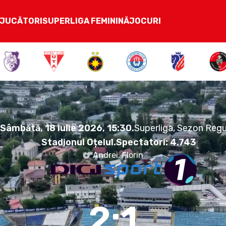
JUCĂTORI
SUPERLIGA FEMININĂ
JOCURI
2:1
Sâmbătă, 18 iulie 2026.
15:30
Sâmbătă, 18 iulie 2026, 15:30
.
Superliga, Sezon Regu
Stadionul Oțelul
.
Spectatori:
4.743
Andrei, Florin
2:1