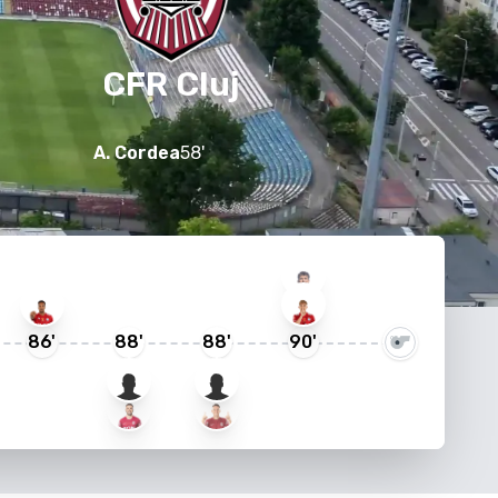
CFR Cluj
A. Cordea
58
'
86
'
88
'
88
'
90
'