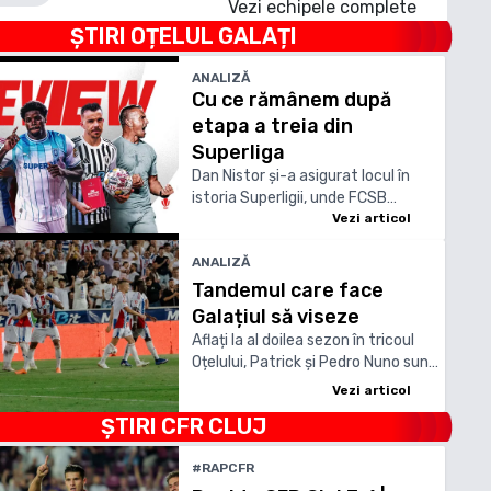
Vezi echipele complete
ȘTIRI
OȚELUL GALAȚI
ANALIZĂ
Cu ce rămânem după
etapa a treia din
Superliga
Dan Nistor și-a asigurat locul în
istoria Superligii, unde FCSB
rămâne pe primul loc chiar dacă a
Vezi articol
pierdut primele puncte
ANALIZĂ
Tandemul care face
Galațiul să viseze
Aflați la al doilea sezon în tricoul
Oțelului, Patrick și Pedro Nuno sunt
liderii indiscutabili ai echipei în
Vezi articol
startul noii ediții de Superliga
ȘTIRI
CFR CLUJ
#RAPCFR