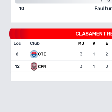
Faultur
10
CLASAMENT
R
Loc
Club
MJ
V
E
6
OTE
3
1
2
12
3
1
0
CFR