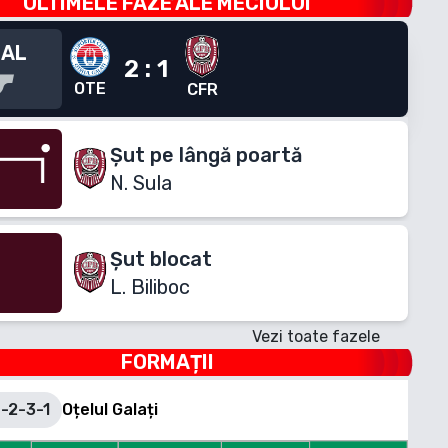
ULTIMELE FAZE ALE MECIULUI
NAL
2
:
1
OTE
CFR
Șut pe lângă poartă
N. Sula
Șut blocat
L. Biliboc
Vezi toate fazele
FORMAȚII
-2-3-1
Oțelul Galați