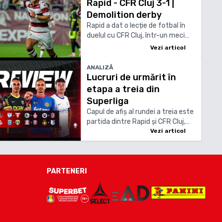
Rapid - CFR Cluj 3-1 |
Demolition derby
Rapid a dat o lecție de fotbal în
duelul cu CFR Cluj, într-un meci
extrem de spectaculos, în care
Vezi articol
clujenii au prins viață doar în partea
a doua.
ANALIZĂ
Lucruri de urmărit în
etapa a treia din
Superliga
Capul de afiș al rundei a treia este
partida dintre Rapid și CFR Cluj,
care va avea loc duminică seară, în
Vezi articol
Giulești
PARTENERI