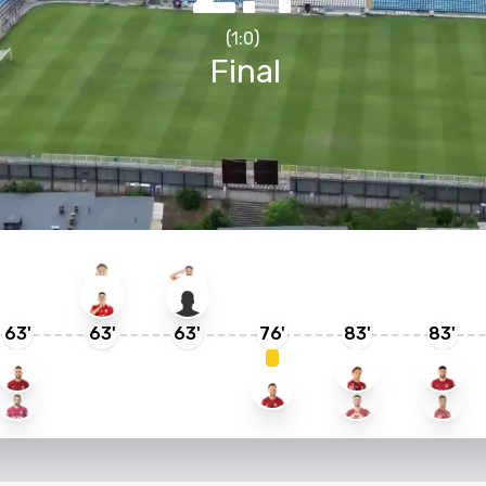
(
1
:
0
)
Final
63
'
63
'
63
'
76
'
83
'
83
'