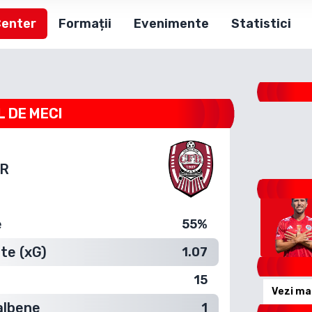
Center
Formații
Evenimente
Statistici
L DE MECI
R
e
55%
te (xG)
1.07
15
Vezi ma
albene
1