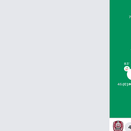
83
'
45
(C)
M
4