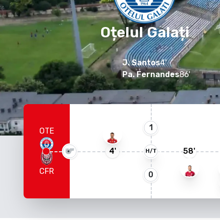
Oțelul Galați
J. Santos
4
'
Pa. Fernandes
86
'
1
OTE
4
'
58
'
H/T
CFR
0