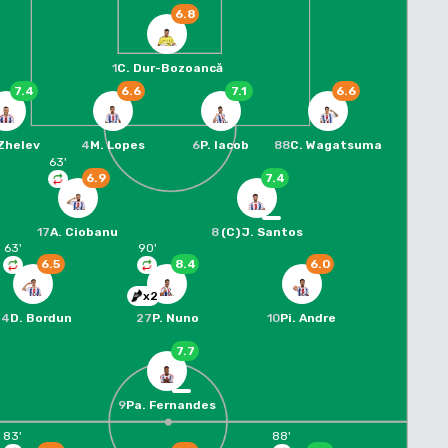
6.8
1
C. Dur-Bozoancă
7.4
6.6
7.1
6.6
Zhelev
4
M. Lopes
6
P. Iacob
88
C. Wagatsuma
63
'
6.9
7.4
17
A. Ciobanu
8
(C)
J. Santos
63
'
90
'
6.5
8.4
6.0
x
2
24
D. Bordun
27
P. Nuno
10
Pi. Andre
7.7
9
Pa. Fernandes
83
'
88
'