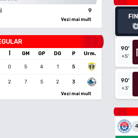
i
9
FI
Vezi mai mult
EGULAR
90
'
Î
GM
GP
DG
P
Urm.
+5'
0
5
4
1
5
90
'
2
7
5
2
3
+3'
Vezi mai mult
4