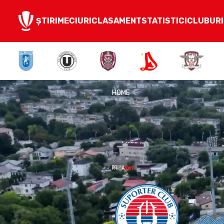
ȘTIRI
MECIURI
CLASAMENT
STATISTICI
CLUBURI
HOME
Oțelul Galați