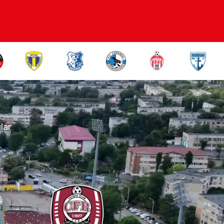
CFR Cluj
lar