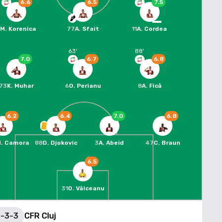
6.6
6.5
7.5
7
M. Korenica
77
A. Sfait
11
A. Cordea
63
'
88
'
7.0
6.7
6.8
73
K. Muhar
6
O. Perianu
8
A. Fică
6.2
6.4
7.0
6.8
. Camora
88
D. Djokovic
3
A. Abeid
47
C. Braun
6.5
31
O. Vâlceanu
-3-3
CFR Cluj