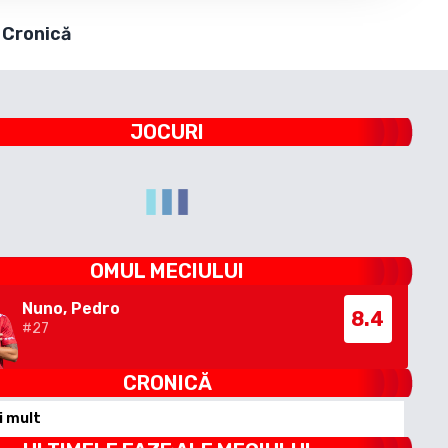
Cronică
JOCURI
OMUL MECIULUI
Nuno, Pedro
8.4
#
27
CRONICĂ
i mult