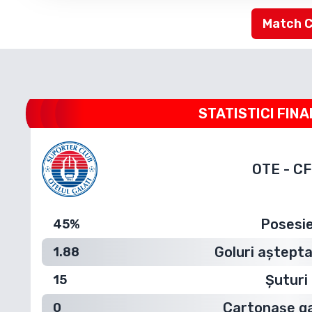
Match 
STATISTICI FINA
OTE
-
CF
Posesi
45%
Goluri aștepta
1.88
Șuturi
15
Cartonașe g
0