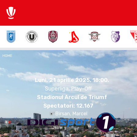
0:2
HOME
UCV
DIN
Luni, 21 aprilie 2025.
18:00
Luni, 21 aprilie 2025, 18:00
.
Superliga, Play-Off
Stadionul Arcul de Triumf
Spectatori:
12.167
Birsan, Marcel