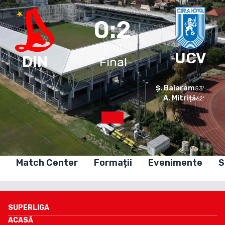
0:2
(
0
:
0
)
UCV
DIN
Final
Ș. Baiaram
53
'
A. Mitriță
62
'
Match Center
Formații
Evenimente
S
SUPERLIGA
ACASĂ