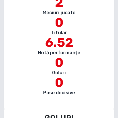
2
Meciuri jucate
0
Titular
6.52
Notă performanțe
0
Goluri
0
Pase decisive
GOLURI