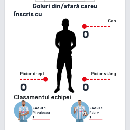
Goluri din/afară careu
Înscris cu
Cap
0
Picior drept
Picior stâng
0
0
Clasamentul echipei
Locul
1
Locul
1
Pîrvulescu
Fabry
1
1