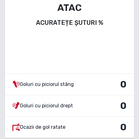
ATAC
ACURATEȚE ȘUTURI
%
0
Goluri cu piciorul stâng
0
Goluri cu piciorul drept
0
Ocazii de gol ratate