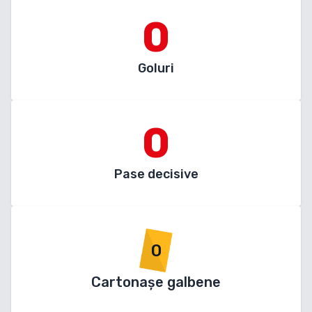
0
Goluri
0
Pase decisive
0
Cartonașe galbene