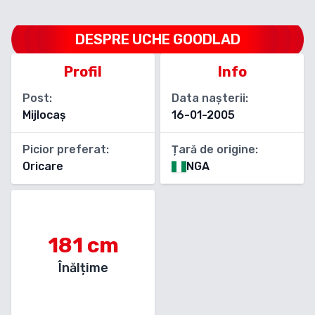
DESPRE
UCHE GOODLAD
Profil
Info
Post:
Data nașterii:
Mijlocaș
16-01-2005
Picior preferat:
Țară de origine:
Oricare
NGA
181
cm
Înălțime