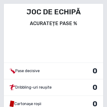
JOC DE ECHIPĂ
ACURATEȚE PASE
%
0
Pase decisive
0
Dribbling-uri reușite
0
Cartonașe roșii