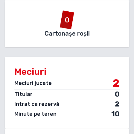
0
Cartonașe roșii
Meciuri
2
Meciuri jucate
0
Titular
2
Intrat ca rezervă
10
Minute pe teren