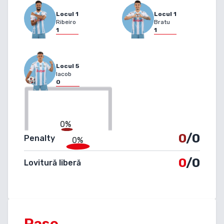
Locul
1
Locul
1
Ribeiro
Bratu
1
1
Locul
5
Iacob
0
0%
0
/0
Penalty
0%
0
/0
Lovitură liberă
Pase