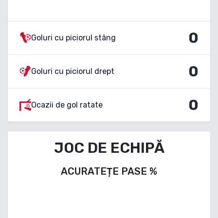
0
Goluri cu piciorul stâng
0
Goluri cu piciorul drept
0
Ocazii de gol ratate
JOC DE ECHIPĂ
ACURATEȚE PASE
%