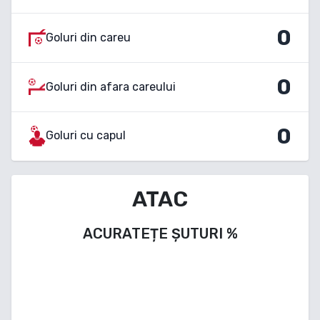
0
Goluri din careu
0
Goluri din afara careului
0
Goluri cu capul
ATAC
ACURATEȚE ȘUTURI
%