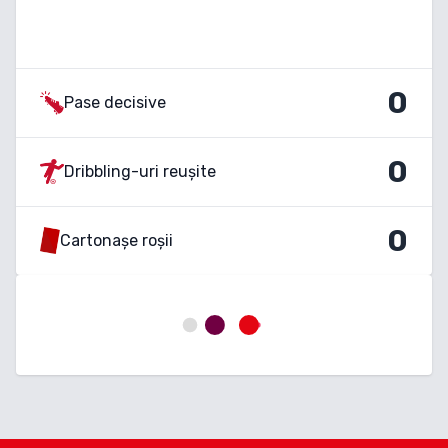
0
Pase decisive
0
Dribbling-uri reușite
0
Cartonașe roșii