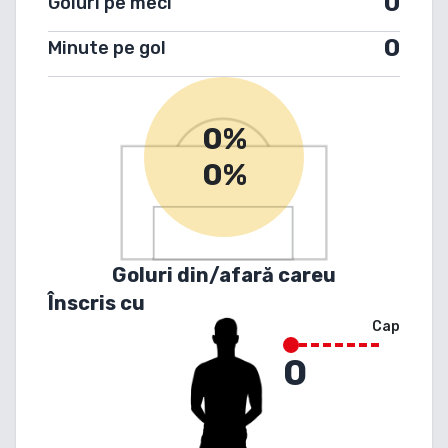
0
Goluri pe meci
0
Minute pe gol
0%
0%
Goluri din/afară careu
Înscris cu
Cap
0