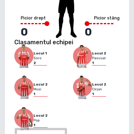
Picior drept
Picior stâng
0
0
Clasamentul echipei
Locul
1
Locul
2
Soro
Pascual
2
1
Locul
2
Locul
2
Musi
Cîrjan
1
1
Locul
2
Pop
1