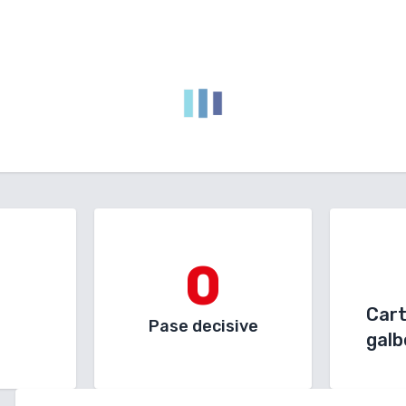
0
Car
Pase decisive
galb