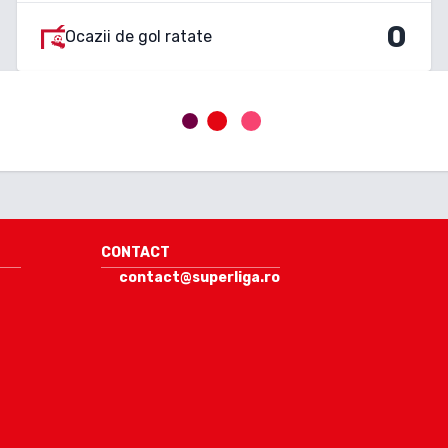
0
Ocazii de gol ratate
CONTACT
contact@superliga.ro