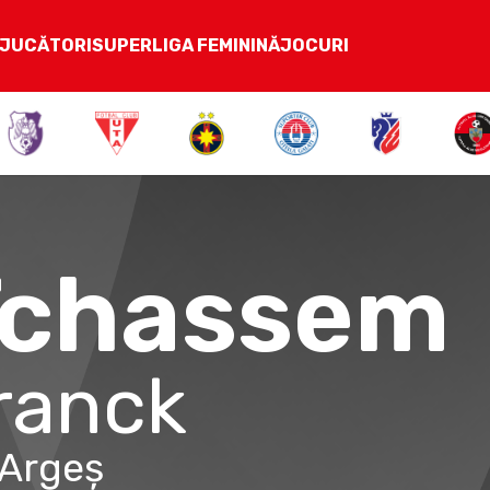
JUCĂTORI
SUPERLIGA FEMININĂ
JOCURI
Tchassem
ranck
 Argeș