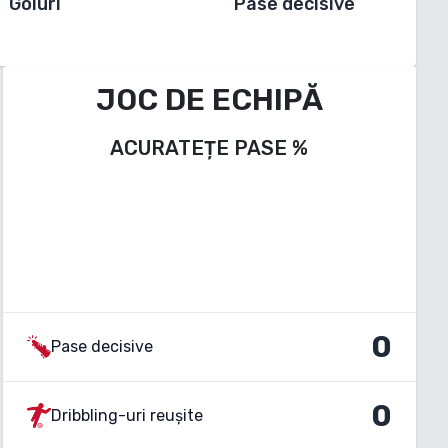
Goluri
Pase decisive
JOC DE ECHIPĂ
ACURATEȚE PASE
%
0
Pase decisive
0
Dribbling-uri reușite