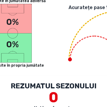
te in jumătatea adversă
Acuratețe pase
0%
0%
ite în propria jumătate
REZUMATUL SEZONULUI
0