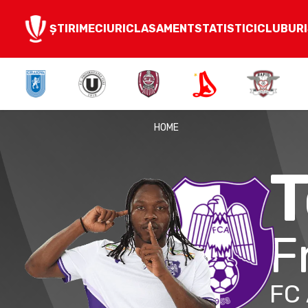
ȘTIRI
MECIURI
CLASAMENT
STATISTICI
CLUBURI
HOME
F
FC