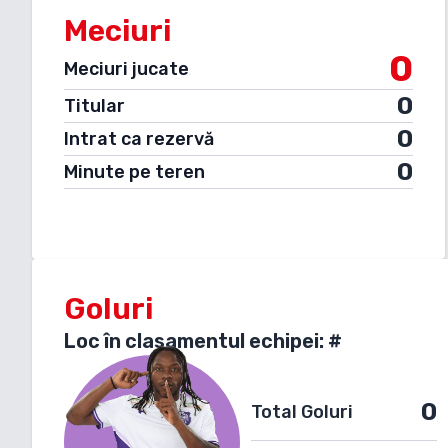
Meciuri
0
Meciuri jucate
0
Titular
0
Intrat ca rezervă
0
Minute pe teren
Goluri
Loc în clasamentul echipei: #
0
Total Goluri