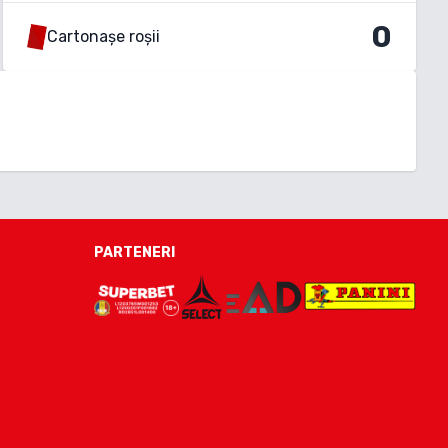
0
Cartonașe roșii
PARTENERI