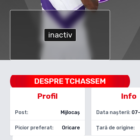
inactiv
DESPRE
TCHASSEM
Profil
Info
Post:
Mijlocaș
Data nașterii:
07
Picior preferat:
Oricare
Țară de origine: