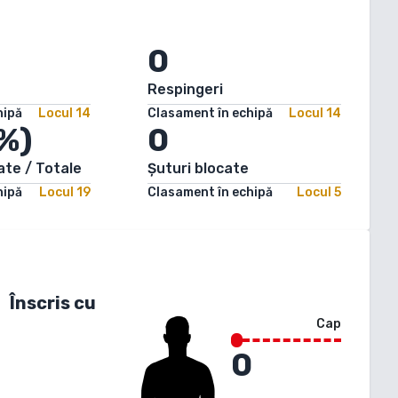
0
Respingeri
hipă
Locul
14
Clasament în echipă
Locul
14
%)
0
ate / Totale
Șuturi blocate
hipă
Locul
19
Clasament în echipă
Locul
5
Înscris cu
Cap
0