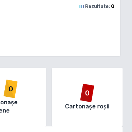
Rezultate:
0
0
0
tonașe
Cartonașe roșii
ene