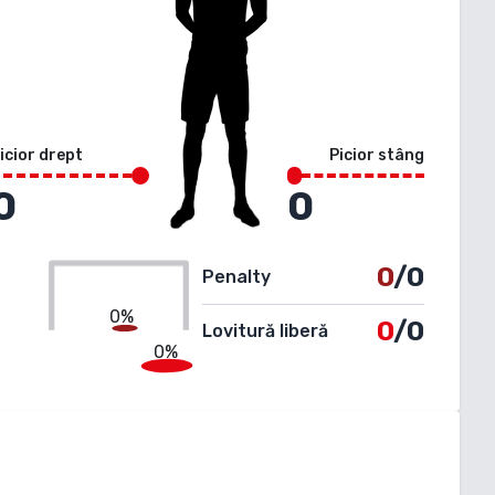
icior drept
Picior stâng
0
0
0
/0
Penalty
0%
0
/0
Lovitură liberă
0%