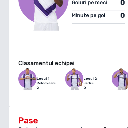
0
Goluri pe meci
0
Minute pe gol
Clasamentul echipei
Locul
1
Locul
2
Moldoveanu
Sadriu
2
0
Pase