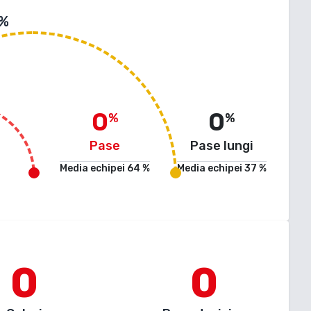
 %
0
0
%
%
Pase
Pase lungi
Media echipei
64
%
Media echipei
37
%
0
0