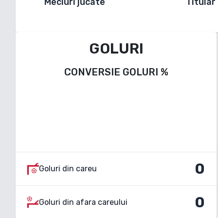
Meciuri jucate
Titular
GOLURI
CONVERSIE GOLURI
%
0
Goluri din careu
0
Goluri din afara careului