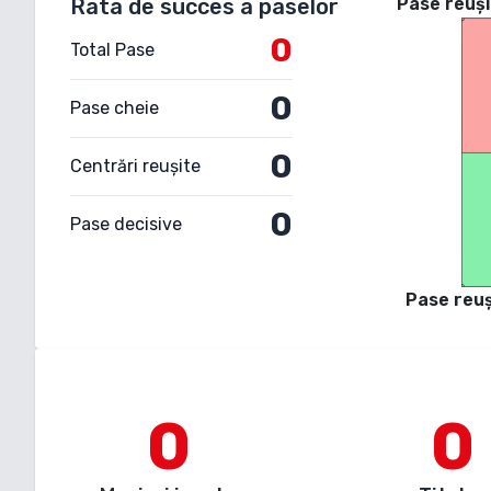
Rata de succes a paselor
Pase reuși
0
Total Pase
0
Pase cheie
0
Centrări reușite
0
Pase decisive
Pase reuș
0
0