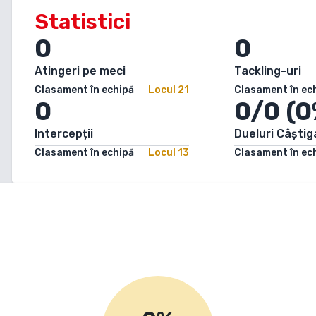
Statistici
0
0
Atingeri pe meci
Tackling-uri
Clasament în echipă
Locul
21
Clasament în ec
0
0/0 (0
Intercepții
Dueluri Câștig
Clasament în echipă
Locul
13
Clasament în ec