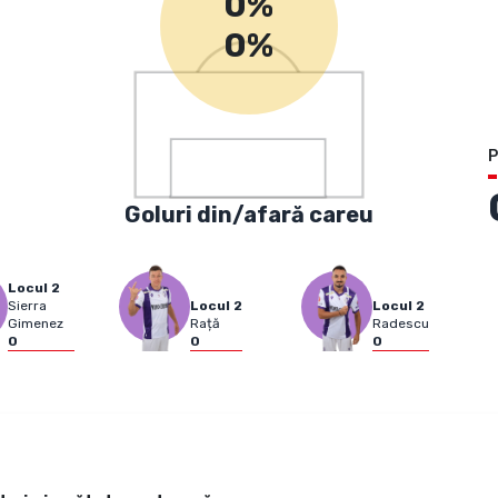
0%
0%
P
Goluri din/afară careu
Locul
2
Sierra
Locul
2
Locul
2
Gimenez
Rață
Radescu
0
0
0