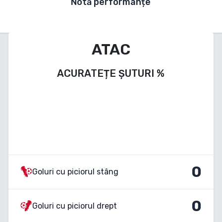
Notă performanțe
ATAC
ACURATEȚE ȘUTURI
%
0
Goluri cu piciorul stâng
0
Goluri cu piciorul drept