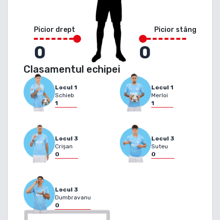
Picior drept
Picior stâng
0
0
Clasamentul echipei
Locul
1
Locul
1
Schieb
Merloi
1
1
Locul
3
Locul
3
Crișan
Suteu
0
0
Locul
3
Dumbravanu
0