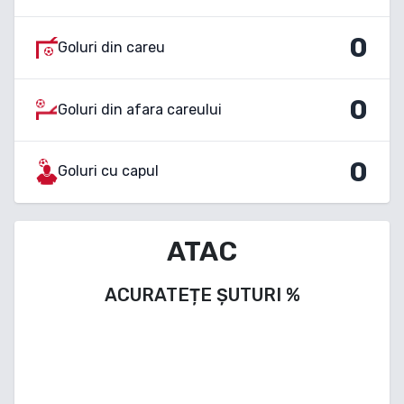
0
Goluri din careu
0
Goluri din afara careului
0
Goluri cu capul
ATAC
ACURATEȚE ȘUTURI
%