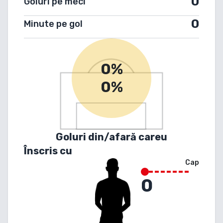
0
Goluri pe meci
0
Minute pe gol
0%
0%
Goluri din/afară careu
Înscris cu
Cap
0