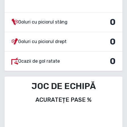
0
Goluri cu piciorul stâng
0
Goluri cu piciorul drept
0
Ocazii de gol ratate
JOC DE ECHIPĂ
ACURATEȚE PASE
%