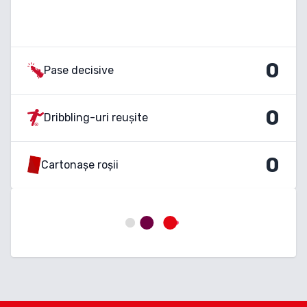
0
Pase decisive
0
Dribbling-uri reușite
0
Cartonașe roșii