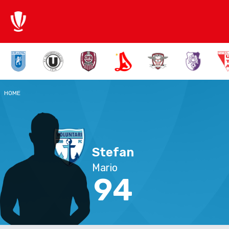
HOME
Stefan
Mario
94