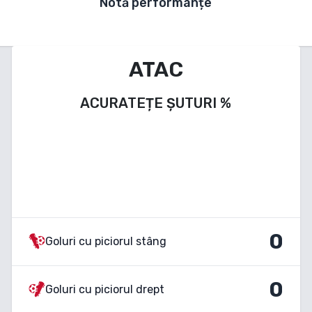
Notă performanțe
ATAC
ACURATEȚE ȘUTURI
%
0
Goluri cu piciorul stâng
0
Goluri cu piciorul drept