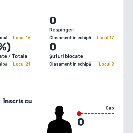
0
Respingeri
hipă
Locul
16
Clasament în echipă
Locul
17
%)
0
ate / Totale
Șuturi blocate
hipă
Locul
21
Clasament în echipă
Locul
9
Înscris cu
Cap
0