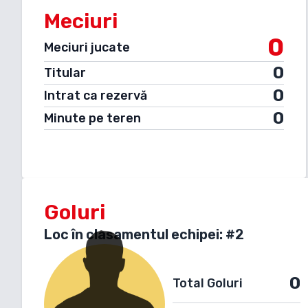
Meciuri
0
Meciuri jucate
0
Titular
0
Intrat ca rezervă
0
Minute pe teren
Goluri
Loc în clasamentul echipei: #
2
0
Total Goluri