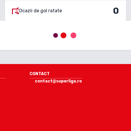
0
Ocazii de gol ratate
CONTACT
contact@superliga.ro