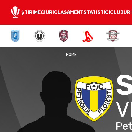
ȘTIRI
MECIURI
CLASAMENT
STATISTICI
CLUBURI
HOME
S
V
Pet