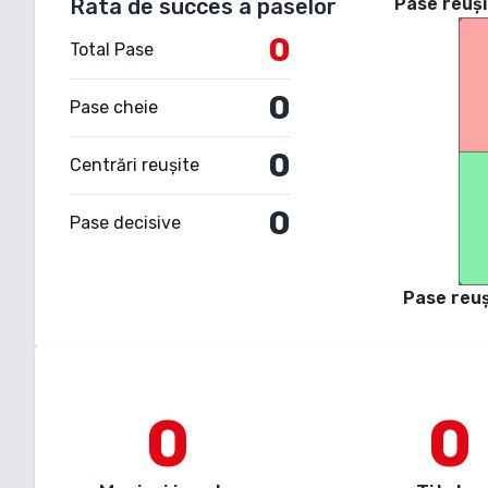
Rata de succes a paselor
Pase reuși
0
Total Pase
0
Pase cheie
0
Centrări reușite
0
Pase decisive
Pase reuș
0
0