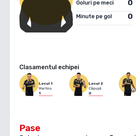
0
Goluri pe meci
0
Minute pe gol
Clasamentul echipei
Locul
1
Locul
2
Martins
Căpușă
1
0
Pase