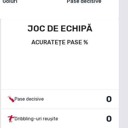
Goluri
Pase decisive
JOC DE ECHIPĂ
ACURATEȚE PASE
%
0
Pase decisive
0
Dribbling-uri reușite