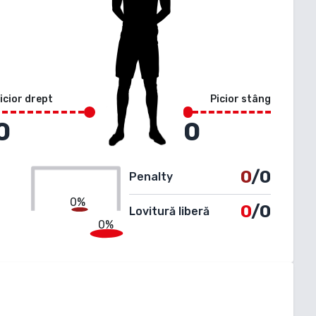
icior drept
Picior stâng
0
0
0
/0
Penalty
0%
0
/0
Lovitură liberă
0%