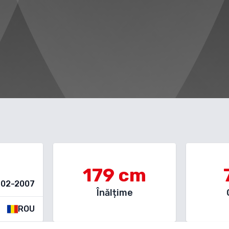
179
cm
-02-2007
Înălțime
ROU