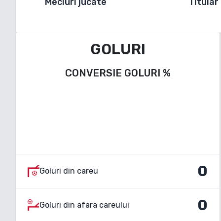
Meciuri jucate
Titular
GOLURI
CONVERSIE GOLURI
%
0
Goluri din careu
0
Goluri din afara careului