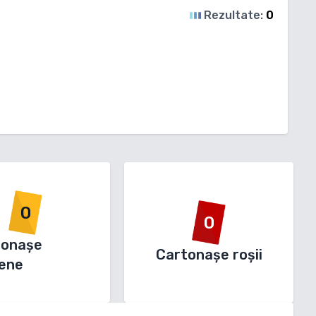
Rezultate:
0
0
0
tonașe
Cartonașe roșii
ene