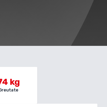
74
kg
Greutate