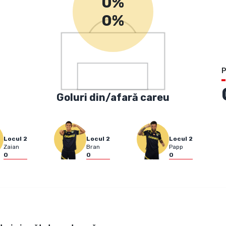
0%
0%
P
Goluri din/afară careu
Locul
2
Locul
2
Locul
2
Zaian
Bran
Papp
0
0
0