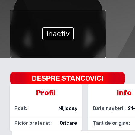
inactiv
DESPRE
STANCOVICI
Profil
Info
Post:
Mijlocaș
Data nașterii:
21
Picior preferat:
Oricare
Țară de origine: