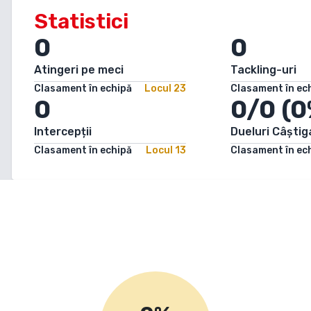
Statistici
0
0
Atingeri pe meci
Tackling-uri
Clasament în echipă
Locul
23
Clasament în ec
0
0/0 (0
Intercepții
Dueluri Câștig
Clasament în echipă
Locul
13
Clasament în ec