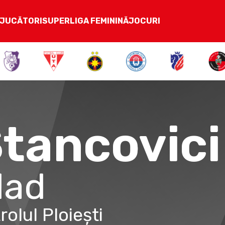
JUCĂTORI
SUPERLIGA FEMININĂ
JOCURI
tancovici
lad
rolul Ploiești