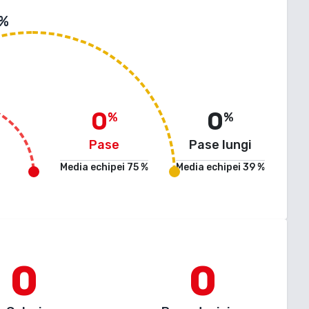
 %
0
0
%
%
Pase
Pase lungi
Media echipei
75
%
Media echipei
39
%
0
0