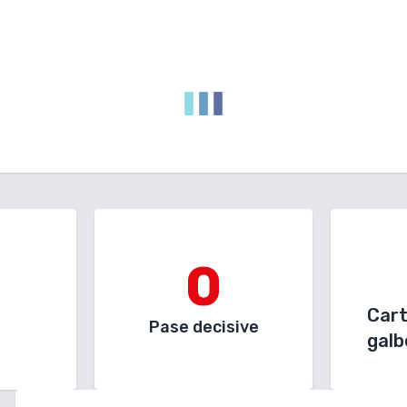
0
Car
Pase decisive
galb