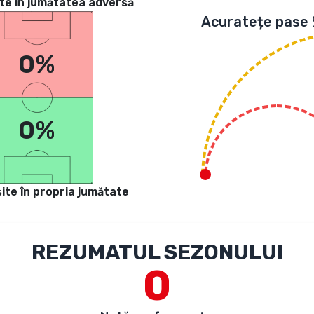
te in jumătatea adversă
Acuratețe pase
0%
0%
ite în propria jumătate
REZUMATUL SEZONULUI
0