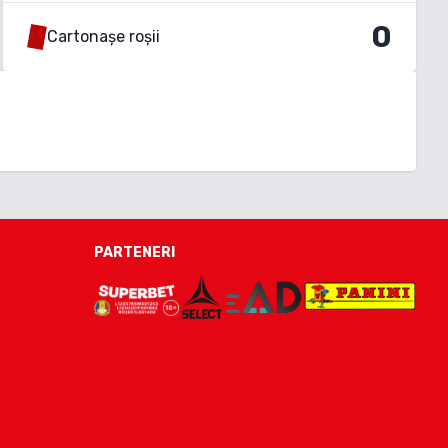
0
Cartonașe roșii
PARTENERI